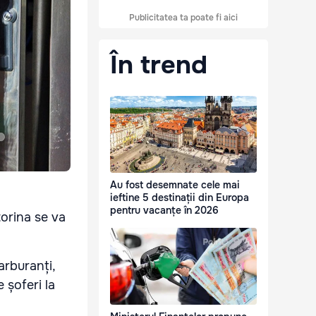
Publicitatea ta poate fi aici
În trend
Au fost desemnate cele mai
ieftine 5 destinații din Europa
pentru vacanțe în 2026
torina se va
arburanți,
 șoferi la