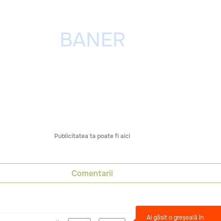
Publicitatea ta poate fi aici
Comentarii
Ai găsit o greșeală în