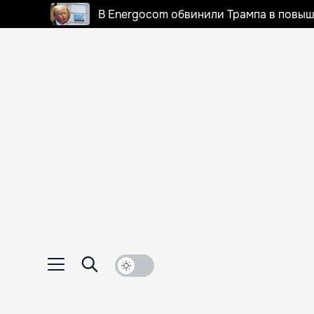
В Energocom обвинили Трампа в повыш