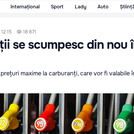
Internațional
Sport
Lady
Auto
Științ
 12:15
18 671
ii se scumpesc din nou 
 prețuri maxime la carburanți, care vor fi valabile 