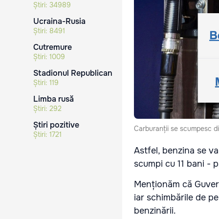
Știri:
34989
Ucraina-Rusia
Știri:
8491
Cutremure
Știri:
1009
Stadionul Republican
Știri:
119
Limba rusă
Știri:
292
Știri pozitive
Carburanții se scumpesc d
Știri:
1721
Astfel, benzina se va
scumpi cu 11 bani - pâ
Menționăm că Guvernu
iar schimbările de pe
benzinării.