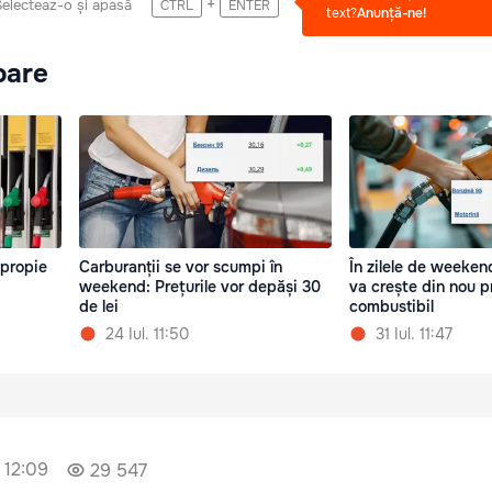
+
Selecteaz-o și apasă
CTRL
ENTER
text?
Anunță-ne!
oare
apropie
Carburanții se vor scumpi în
În zilele de weeken
weekend: Prețurile vor depăși 30
va crește din nou pr
de lei
combustibil
24 Iul. 11:50
31 Iul. 11:47
 12:09
29 547