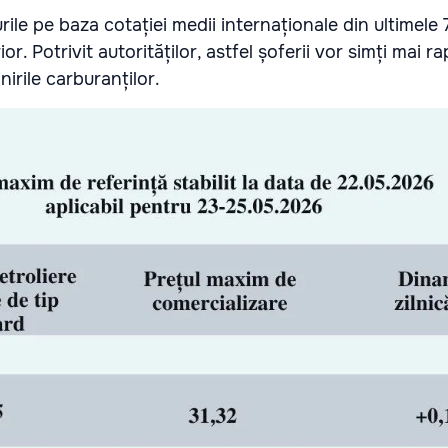
ile pe baza cotației medii internaționale din ultimele 7 
or. Potrivit autorităților, astfel șoferii vor simți mai ra
inirile carburanților.