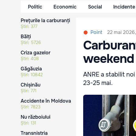
Politic
Economic
Social
Incidente
Prețurile la carburanți
Știri:
377
22 mai 2026,
Point
Bălți
Carburanț
Știri:
5726
Criza gazelor
weekend
Știri:
408
Găgăuzia
ANRE a stabilit noi
Știri:
10842
23-25 mai.
Chișinău
Știri:
771
Accidente în Moldova
Știri:
7823
Nu războiului
Știri:
131
Transnistria