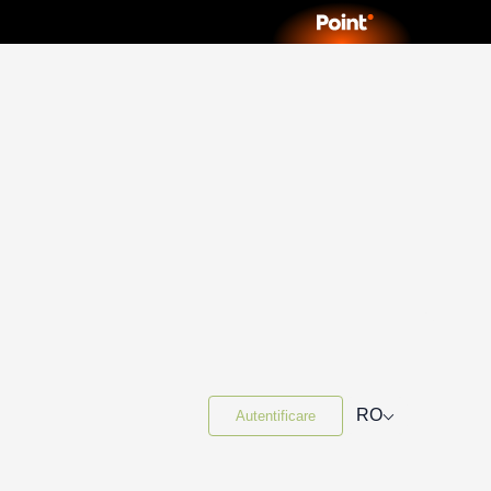
⌵
RO
Autentificare