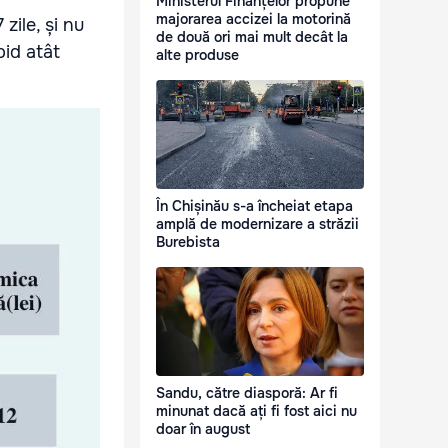
Ministerul Finanțelor propune
majorarea accizei la motorină
zile, și nu
de două ori mai mult decât la
pid atât
alte produse
În Chișinău s-a încheiat etapa
amplă de modernizare a străzii
Burebista
Sandu, către diasporă: Ar fi
minunat dacă ați fi fost aici nu
doar în august