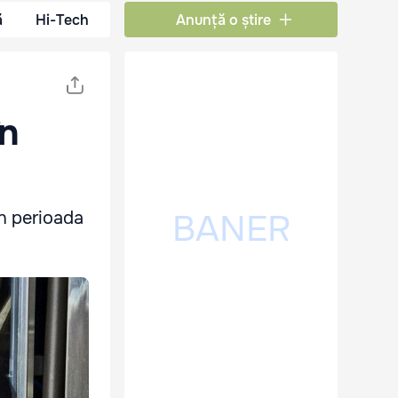
ă
Hi-Tech
Anunță o știre
în
în perioada