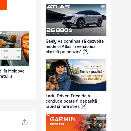
Geely va continua să dezvolte
modelul Atlas în versiunea
clasică pe benzină Ⓟ
d, în Moldova
ețul la
Lady Driver: Frica de a
conduce poate fi depășită
rapid și fără stres Ⓟ