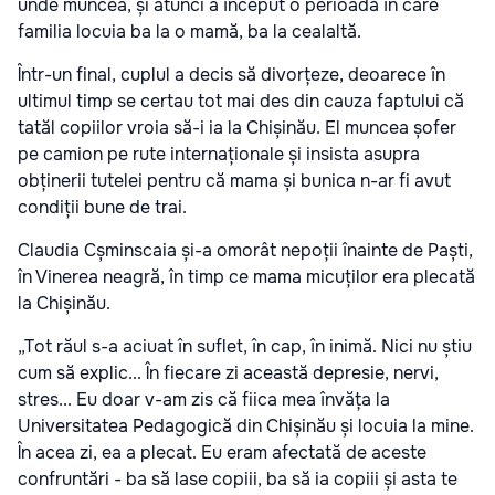
unde muncea, și atunci a început o perioadă în care
familia locuia ba la o mamă, ba la cealaltă.
Într-un final, cuplul a decis să divorțeze, deoarece în
ultimul timp se certau tot mai des din cauza faptului că
tatăl copiilor vroia să-i ia la Chișinău. El muncea șofer
pe camion pe rute internaționale și insista asupra
obținerii tutelei pentru că mama și bunica n-ar fi avut
condiții bune de trai.
Claudia Cșminscaia și-a omorât nepoții înainte de Paști,
în Vinerea neagră, în timp ce mama micuților era plecată
la Chișinău.
„Tot răul s-a aciuat în suflet, în cap, în inimă. Nici nu știu
cum să explic... În fiecare zi această depresie, nervi,
stres... Eu doar v-am zis că fiica mea învăța la
Universitatea Pedagogică din Chișinău și locuia la mine.
În acea zi, ea a plecat. Eu eram afectată de aceste
confruntări - ba să lase copiii, ba să ia copiii și asta te