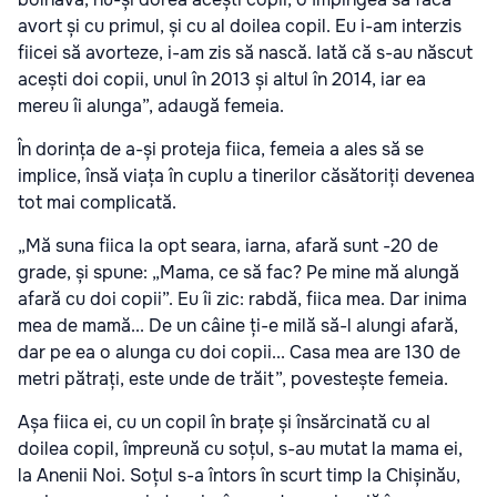
avort și cu primul, și cu al doilea copil. Eu i-am interzis
fiicei să avorteze, i-am zis să nască. Iată că s-au născut
acești doi copii, unul în 2013 și altul în 2014, iar ea
mereu îi alunga”, adaugă femeia.
În dorința de a-și proteja fiica, femeia a ales să se
implice, însă viața în cuplu a tinerilor căsătoriți devenea
tot mai complicată.
„Mă suna fiica la opt seara, iarna, afară sunt -20 de
grade, și spune: „Mama, ce să fac? Pe mine mă alungă
afară cu doi copii”. Eu îi zic: rabdă, fiica mea. Dar inima
mea de mamă... De un câine ți-e milă să-l alungi afară,
dar pe ea o alunga cu doi copii... Casa mea are 130 de
metri pătrați, este unde de trăit”, povestește femeia.
Așa fiica ei, cu un copil în brațe și însărcinată cu al
doilea copil, împreună cu soțul, s-au mutat la mama ei,
la Anenii Noi. Soțul s-a întors în scurt timp la Chișinău,