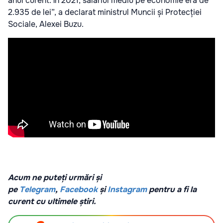
anul curent. În 2021, salariul mediu pe economie era de
2.935 de lei”, a declarat ministrul Muncii și Protecției
Sociale, Alexei Buzu.
Acum ne puteți urmări și
pe
Telegram
,
Facebook
și
Instagram
pentru a fi la
curent cu ultimele știri.