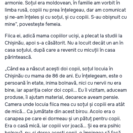
armonie. Soțul era moldovean, în familie am vorbit în
limba rusă, copiii nu prea înțelegeau, dar am comunicat
și ne-am înțeles și cu soțul, și cu copiii. S-au obișnuit cu
mine”, povestește femeia.
Fiica ei, adică mama copiilor uciși, a plecat la studii la
Chișinău, apoi s-a căsătorit. Nu a locuit decât un an în
casa soțului, după care a revenit cu micuții în casa
părintească.
„Când ea a născut acești doi copii, soțul locuia în
Chișinău cu mama de 86 de ani. Eu înțelegeam, este o
persoană în etate, inima bolnavă, nici cu nervii nu era
bine, iar apariția celor doi copii... Eu îi vizitam, aduceam
produse, îi ajutam material, deoarece aveam pensie.
Camera unde locuia fiica mea cu soțul și copiii era atât
de mică... Ca jumătate din acest birou. Acolo era o
canapea pe care ei dormeau și un pătuț pentru copii.
Era o casă mică, iar copiii vor joacă... Și ea era psihic
bolnavă, nu-și dorea acești copii, o împingea să facă