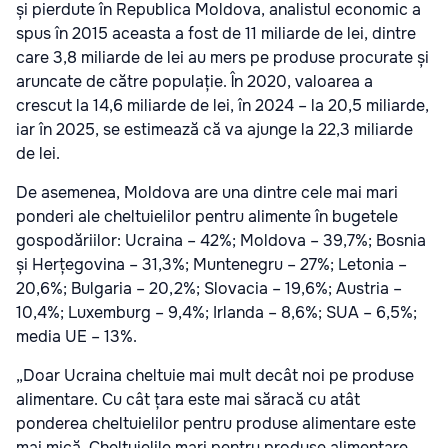
și pierdute în Republica Moldova, analistul economic a
spus în 2015 aceasta a fost de 11 miliarde de lei, dintre
care 3,8 miliarde de lei au mers pe produse procurate și
aruncate de către populație. În 2020, valoarea a
crescut la 14,6 miliarde de lei, în 2024 – la 20,5 miliarde,
iar în 2025, se estimează că va ajunge la 22,3 miliarde
de lei.
De asemenea, Moldova are una dintre cele mai mari
ponderi ale cheltuielilor pentru alimente în bugetele
gospodăriilor: Ucraina – 42%; Moldova – 39,7%; Bosnia
și Herțegovina – 31,3%; Muntenegru – 27%; Letonia –
20,6%; Bulgaria – 20,2%; Slovacia – 19,6%; Austria –
10,4%; Luxemburg – 9,4%; Irlanda – 8,6%; SUA – 6,5%;
media UE – 13%.
„Doar Ucraina cheltuie mai mult decât noi pe produse
alimentare. Cu cât țara este mai săracă cu atât
ponderea cheltuielilor pentru produse alimentare este
mai mică. Cheltuielile mari pentru produse alimentare