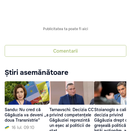
Publicitatea ta poate fi aici
Comentarii
Știri asemănătoare
Sandu: Nu cred că
Tarnavschi: Decizia CC
Stoianoglo a califi
Găgăuzia va deveni „a
privind competențele
decizia privind
doua Transnistrie”
Găgăuziei reprezintă
Găgăuzia drept o 
un eșec al politicii de
greșeală politică: 
16 Iul. 09:10
stat
întâi acționăm, apo