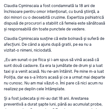
Claudia Cșminscaia a fost condamnată la 18 ani de
închisoare pentru omor intenționat, cu bună știință, a
doi minori cu o deosebită cruzime. Expertiza psihiatrică
dispusă de procurori a stabilit că femeia este sănătoasă
și responsabilă din toate punctele de vedere.
Claudia Cșminscaia susține că este bolnavă și suferă de
afecțiuni. De când a ajuns după gratii, pe ea nu a
vizitat-o nimeni, niciodată.
„Eu am sunat-o pe fiica și i-am spus să vină acasă că
sunt două cadavre. Ea era la jumătate de drum și a luat
taxi și a venit acasă. Nu ne-am întâlnit. Pe mine m-a luat
Poliția, dar ea s-a întors acasă și ce a urmat mai departe
nu cunosc. Nu am mai văzut-o. Îmi pare că nici acum nu
realizez pe deplin cele întâmplate.
Și a fost judecata și mi-au dat 18 ani. Arestarea
preventivă a durat șapte luni, până au acumulat probe,