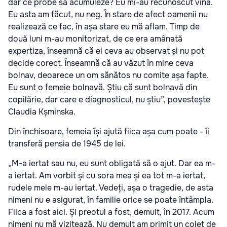
dar ce probe să acumuleze? Eu mi-au recunoscut vina.
Eu asta am făcut, nu neg. În stare de afect oamenii nu
realizează ce fac, în așa stare eu mă aflam. Timp de
două luni m-au monitorizat, de ce era amânată
expertiza, înseamnă că ei ceva au observat și nu pot
decide corect. Înseamnă că au văzut în mine ceva
bolnav, deoarece un om sănătos nu comite așa fapte.
Eu sunt o femeie bolnavă. Știu că sunt bolnavă din
copilărie, dar care e diagnosticul, nu știu”, povestește
Claudia Kșminska.
Din închisoare, femeia își ajută fiica așa cum poate - îi
transferă pensia de 1945 de lei.
„M-a iertat sau nu, eu sunt obligată să o ajut. Dar ea m-
a iertat. Am vorbit și cu sora mea și ea tot m-a iertat,
rudele mele m-au iertat. Vedeți, așa o tragedie, de asta
nimeni nu e asigurat, în familie orice se poate întâmpla.
Fiica a fost aici. Și preotul a fost, demult, în 2017. Acum
nimeni nu mă vizitează. Nu demult am primit un colet de