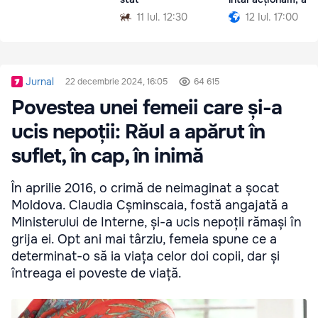
gândim
11 Iul. 12:30
12 Iul. 17:00
Jurnal
22 decembrie 2024, 16:05
64 615
Povestea unei femeii care și-a
ucis nepoții: Răul a apărut în
suflet, în cap, în inimă
În aprilie 2016, o crimă de neimaginat a șocat
Moldova. Claudia Cșminscaia, fostă angajată a
Ministerului de Interne, și-a ucis nepoții rămași în
grija ei. Opt ani mai târziu, femeia spune ce a
determinat-o să ia viața celor doi copii, dar și
întreaga ei poveste de viață.