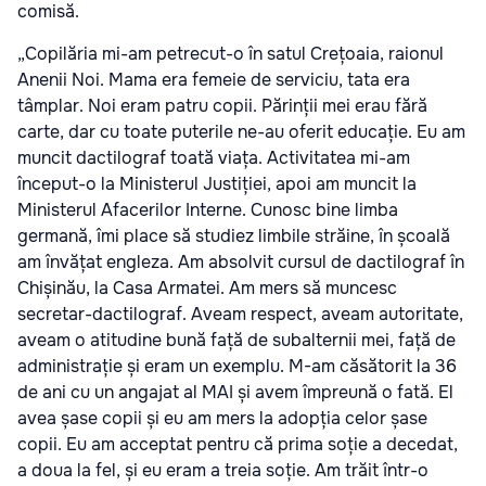
comisă.
„Copilăria mi-am petrecut-o în satul Crețoaia, raionul
Anenii Noi. Mama era femeie de serviciu, tata era
tâmplar. Noi eram patru copii. Părinții mei erau fără
carte, dar cu toate puterile ne-au oferit educație. Eu am
muncit dactilograf toată viața. Activitatea mi-am
început-o la Ministerul Justiției, apoi am muncit la
Ministerul Afacerilor Interne. Cunosc bine limba
germană, îmi place să studiez limbile străine, în școală
am învățat engleza. Am absolvit cursul de dactilograf în
Chișinău, la Casa Armatei. Am mers să muncesc
secretar-dactilograf. Aveam respect, aveam autoritate,
aveam o atitudine bună față de subalternii mei, față de
administrație și eram un exemplu. M-am căsătorit la 36
de ani cu un angajat al MAI și avem împreună o fată. El
avea șase copii și eu am mers la adopția celor șase
copii. Eu am acceptat pentru că prima soție a decedat,
a doua la fel, și eu eram a treia soție. Am trăit într-o