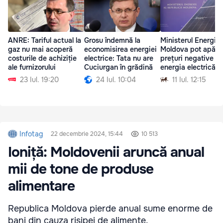
ANRE: Tariful actual la
Grosu îndemnă la
Ministerul Energiei:
gaz nu mai acoperă
economisirea energiei
Moldova pot apăre
costurile de achiziție
electrice: Tata nu are
prețuri negative la
ale furnizorului
Cuciurgan în grădină
energia electrică
23 Iul. 19:20
24 Iul. 10:04
11 Iul. 12:15
Infotag
22 decembrie 2024, 15:44
10 513
Ioniță: Moldovenii aruncă anual
mii de tone de produse
alimentare
Republica Moldova pierde anual sume enorme de
bani din cauza risipei de alimente.