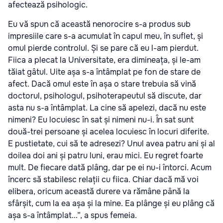
afectează psihologic.
Eu vă spun că această nenorocire s-a produs sub
impresiile care s-a acumulat în capul meu, în suflet, și
omul pierde controlul. Și se pare că eu l-am pierdut.
Fiica a plecat la Universitate, era dimineața, și le-am
tăiat gâtul. Uite așa s-a întâmplat pe fon de stare de
afect. Dacă omul este în așa o stare trebuia să vină
doctorul, psihologul, psihoterapeutul să discute, dar
asta nu s-a întâmplat. La cine să apelezi, dacă nu este
nimeni? Eu locuiesc în sat și nimeni nu-i. În sat sunt
două-trei persoane și acelea locuiesc în locuri diferite.
E pustietate, cui să te adresezi? Unul avea patru ani și al
doilea doi ani și patru luni, erau mici. Eu regret foarte
mult. De fiecare dată plâng, dar pe ei nu-i întorci. Acum
încerc să stabilesc relații cu fiica. Chiar dacă mă voi
elibera, oricum această durere va rămâne până la
sfârșit, cum la ea așa și la mine. Ea plânge și eu plâng că
așa s-a întâmplat...”, a spus femeia.