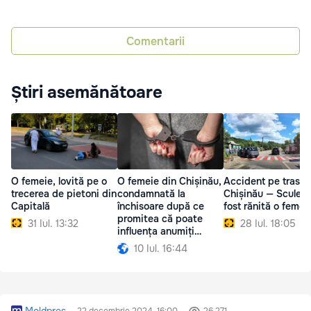
Comentarii
Știri asemănătoare
O femeie, lovită pe o
O femeie din Chișinău,
Accident pe traseu
trecerea de pietoni din
condamnată la
Chișinău — Sculeni
Capitală
închisoare după ce
fost rănită o femei
promitea că poate
31 Iul. 13:32
28 Iul. 18:05
influența anumiți
funcționari
10 Iul. 16:44