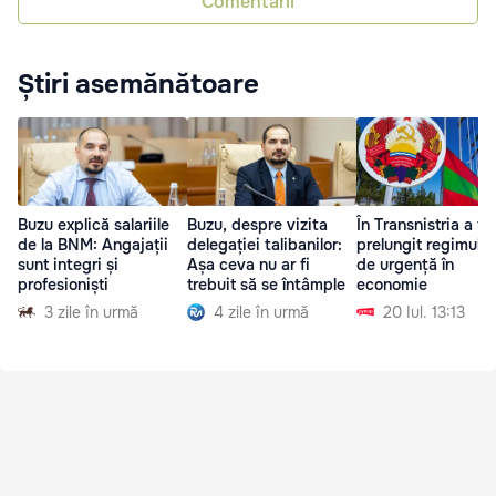
Comentarii
Știri asemănătoare
Buzu explică salariile
Buzu, despre vizita
În Transnistria a fo
de la BNM: Angajații
delegației talibanilor:
prelungit regimul st
sunt integri și
Așa ceva nu ar fi
de urgență în
profesioniști
trebuit să se întâmple
economie
3 zile în urmă
4 zile în urmă
20 Iul. 13:13