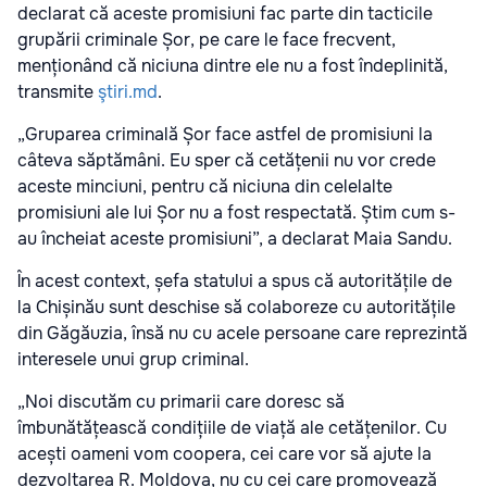
declarat că aceste promisiuni fac parte din tacticile
grupării criminale Șor, pe care le face frecvent,
menționând că niciuna dintre ele nu a fost îndeplinită,
transmite
ştiri.md
.
„Gruparea criminală Șor face astfel de promisiuni la
câteva săptămâni. Eu sper că cetățenii nu vor crede
aceste minciuni, pentru că niciuna din celelalte
promisiuni ale lui Șor nu a fost respectată. Știm cum s-
au încheiat aceste promisiuni”, a declarat Maia Sandu.
În acest context, șefa statului a spus că autoritățile de
la Chișinău sunt deschise să colaboreze cu autoritățile
din Găgăuzia, însă nu cu acele persoane care reprezintă
interesele unui grup criminal.
„Noi discutăm cu primarii care doresc să
îmbunătățească condițiile de viață ale cetățenilor. Cu
acești oameni vom coopera, cei care vor să ajute la
dezvoltarea R. Moldova, nu cu cei care promovează