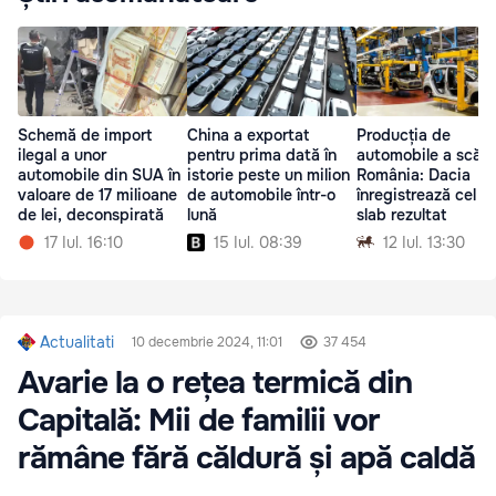
Schemă de import
China a exportat
Producția de
ilegal a unor
pentru prima dată în
automobile a scăzu
automobile din SUA în
istorie peste un milion
România: Dacia
valoare de 17 milioane
de automobile într-o
înregistrează cel m
de lei, deconspirată
lună
slab rezultat
17 Iul. 16:10
15 Iul. 08:39
12 Iul. 13:30
Actualitati
10 decembrie 2024, 11:01
37 454
Avarie la o rețea termică din
Capitală: Mii de familii vor
rămâne fără căldură și apă caldă