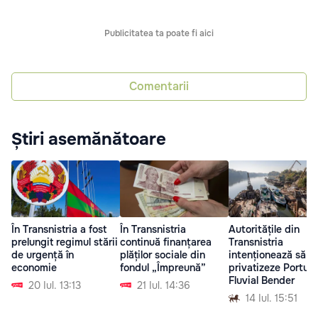
Publicitatea ta poate fi aici
Comentarii
Știri asemănătoare
În Transnistria a fost
În Transnistria
Autoritățile din
prelungit regimul stării
continuă finanțarea
Transnistria
de urgență în
plăților sociale din
intenționează să
economie
fondul „Împreună”
privatizeze Portul
Fluvial Bender
20 Iul. 13:13
21 Iul. 14:36
14 Iul. 15:51