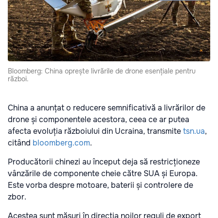
Bloomberg: China oprește livrările de drone esențiale pentru
război.
China a anunțat o reducere semnificativă a livrărilor de
drone și componentele acestora, ceea ce ar putea
afecta evoluția războiului din Ucraina, transmite
tsn.ua
,
citând
bloomberg.com
.
Producătorii chinezi au început deja să restricționeze
vânzările de componente cheie către SUA și Europa.
Este vorba despre motoare, baterii și controlere de
zbor.
Acestea sunt măsuri în direcția noilor reguli de export