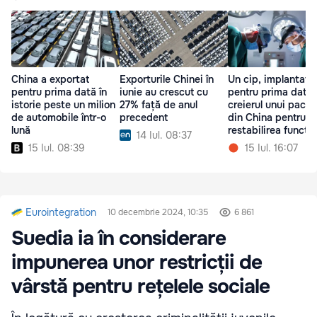
China a exportat
Exporturile Chinei în
Un cip, implantat
pentru prima dată în
iunie au crescut cu
pentru prima dată 
istorie peste un milion
27% față de anul
creierul unui pacie
de automobile într-o
precedent
din China pentru
lună
restabilirea funcțiil
14 Iul. 08:37
mâinii
15 Iul. 08:39
15 Iul. 16:07
Eurointegration
10 decembrie 2024, 10:35
6 861
Suedia ia în considerare
impunerea unor restricții de
vârstă pentru rețelele sociale