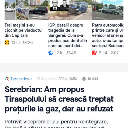
Trei mașini s-au
IGP, detalii despre
Patru automobile,
ciocnit pe viaductul
tragedia de la
printre care și un
din Capitală
Sângerei: Cum s-a
vehicul al unei școl
produs accidentul în
auto, s-au tampona
13 Iul. 18:26
care au murit doi
sectorul Buiucani
polițiști
12 Iul. 17:45
9 Iul. 12:07
Tvrmoldova
10 decembrie 2024, 10:50
16 434
Serebrian: Am propus
Tiraspolului să crească treptat
prețurile la gaz, dar au refuzat
Potrivit vicepremierului pentru Reintegrare,