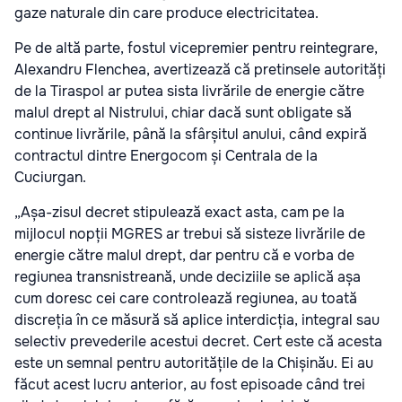
gaze naturale din care produce electricitatea.
Pe de altă parte, fostul vicepremier pentru reintegrare,
Alexandru Flenchea, avertizează că pretinsele autorități
de la Tiraspol ar putea sista livrările de energie către
malul drept al Nistrului, chiar dacă sunt obligate să
continue livrările, până la sfârșitul anului, când expiră
contractul dintre Energocom și Centrala de la
Cuciurgan.
„Așa-zisul decret stipulează exact asta, cam pe la
mijlocul nopții MGRES ar trebui să sisteze livrările de
energie către malul drept, dar pentru că e vorba de
regiunea transnistreană, unde deciziile se aplică așa
cum doresc cei care controlează regiunea, au toată
discreția în ce măsură să aplice interdicția, integral sau
selectiv prevederile acestui decret. Cert este că acesta
este un semnal pentru autoritățile de la Chișinău. Ei au
făcut acest lucru anterior, au fost episoade când trei