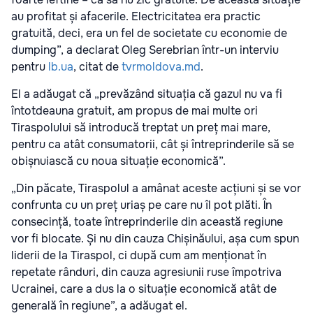
au profitat și afacerile. Electricitatea era practic
gratuită, deci, era un fel de societate cu economie de
dumping”, a declarat Oleg Serebrian într-un interviu
pentru
lb.ua
, citat de
tvrmoldova.md
.
El a adăugat că „prevăzând situația că gazul nu va fi
întotdeauna gratuit, am propus de mai multe ori
Tiraspolului să introducă treptat un preț mai mare,
pentru ca atât consumatorii, cât și întreprinderile să se
obișnuiască cu noua situație economică”.
„Din păcate, Tiraspolul a amânat aceste acțiuni și se vor
confrunta cu un preț uriaș pe care nu îl pot plăti. În
consecință, toate întreprinderile din această regiune
vor fi blocate. Și nu din cauza Chișinăului, așa cum spun
liderii de la Tiraspol, ci după cum am menționat în
repetate rânduri, din cauza agresiunii ruse împotriva
Ucrainei, care a dus la o situație economică atât de
generală în regiune”, a adăugat el.