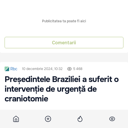
Publicitatea ta poate fi aici
Comentarii
Rbc
10 decembrie 2024, 10:32
5 468
Președintele Braziliei a suferit o
intervenție de urgență de
craniotomie
Președintele Braziliei, Luiz Inacio Lula da Silva, a
suferit o intervenție chirurgicală de urgență după
o durere de cap severă.