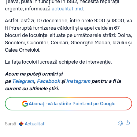
Țeava, pusă în funcțiune în 1982, necesită reparații
urgente, informează
actualitati.md
.
Astfel, astăzi, 10 decembrie, între orele 9:00 și 18:00, va
fi întreruptă furnizarea căldurii și a apei calde în 67
blocuri de locuințe, situate pe următoarele străzi: Doina,
Socoleni, Cucorilor, Ceucari, Gheorghe Madan, Iazului și
Calea Orheiului.
La fața locului lucrează echipele de intervenție.
Acum ne puteți urmări și
pe
Telegram
,
Facebook
și
Instagram
pentru a fi la
curent cu ultimele știri.
Abonați-vă la știrile Point.md pe Google
Sursă
Actualitati