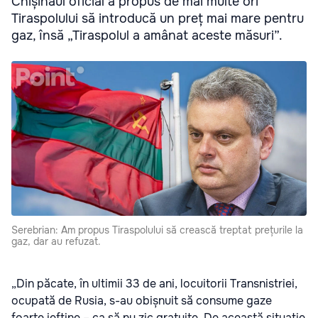
Chișinăul oficial a propus de mai multe ori
Tiraspolului să introducă un preț mai mare pentru
gaz, însă „Tiraspolul a amânat aceste măsuri”.
Serebrian: Am propus Tiraspolului să crească treptat prețurile la
gaz, dar au refuzat.
„Din păcate, în ultimii 33 de ani, locuitorii Transnistriei,
ocupată de Rusia, s-au obișnuit să consume gaze
foarte ieftine – ca să nu zic gratuite. De această situație