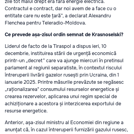
zile tot malul drept era fără energie electrică.
Contractul e contract, dar noi avem de a face cu o
entitate care nu este țară”, a declarat Alexandru
Flenchea pentru Teleradio-Moldova.
Ce prevede așa-zisul ordin semnat de Krasnoselski?
Liderul de facto de la Tiraspol a dispus ieri, 10
decembrie, instituirea stării de urgență economică
printr-un „decret” care va ajunge miercuri în pretinsul
parlament al regiunii separatiste, în contextul riscului
întreruperii livrării gazelor rusești prin Ucraina, din 1
ianuarie 2025. Printre măsurile prevăzute se regăsesc
„raționalizarea" consumului resurselor energetice și
crearea rezervelor, aplicarea unui regim special de
achiziționare a acestora și interzicerea exportului de
resurse energetice.
Anterior, așa-zisul ministru al Economiei din regiune a
anunțat că, în cazul întreruperii furnizării gazului rusesc,