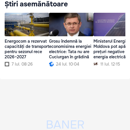
Știri asemănătoare
Energocom a rezervat
Grosu îndemnă la
Ministerul Energiei:
capacități de transport
economisirea energiei
Moldova pot apăre
pentru sezonul rece
electrice: Tata nu are
prețuri negative la
2026–2027
Cuciurgan în grădină
energia electrică
7 Iul. 08:26
24 Iul. 10:04
11 Iul. 12:15