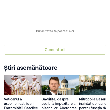
Publicitatea ta poate fi aici
Comentarii
Știri asemănătoare
Vaticanul a
Gavriliță, despre
Mitropolia Basarabi
excomunicat liderii
posibila impozitare a
înaintat doi candid
Fraternității Catolice
bisericilor: Abordarea
pentru funcția de