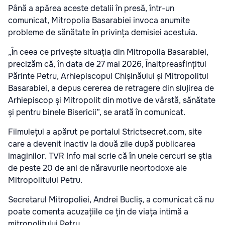
Până a apărea aceste detalii în presă, într-un
comunicat, Mitropolia Basarabiei invoca anumite
probleme de sănătate în privința demisiei acestuia.
„În ceea ce privește situația din Mitropolia Basarabiei,
precizăm că, în data de 27 mai 2026, Înaltpreasfințitul
Părinte Petru, Arhiepiscopul Chișinăului și Mitropolitul
Basarabiei, a depus cererea de retragere din slujirea de
Arhiepiscop și Mitropolit din motive de vârstă, sănătate
și pentru binele Bisericii”, se arată în comunicat.
Filmulețul a apărut pe portalul Strictsecret.com, site
care a devenit inactiv la două zile după publicarea
imaginilor. TVR Info mai scrie că în unele cercuri se știa
de peste 20 de ani de năravurile neortodoxe ale
Mitropolitului Petru.
Secretarul Mitropoliei, Andrei Bucliș, a comunicat că nu
poate comenta acuzațiile ce țin de viața intimă a
mitropolitului Petru.