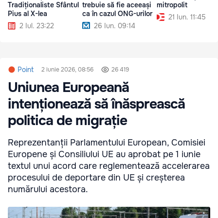
Tradiționaliste Sfântul
trebuie să fie aceeași
mitropolit
Pius al X-lea
ca în cazul ONG-urilor
21 Iun. 11:45
2 Iul. 23:22
26 Iun. 09:14
Point
2 iunie 2026, 08:56
26 419
Uniunea Europeană
intenționează să înăsprească
politica de migrație
Reprezentanții Parlamentului European, Comisiei
Europene și Consiliului UE au aprobat pe 1 iunie
textul unui acord care reglementează accelerarea
procesului de deportare din UE și creșterea
numărului acestora.