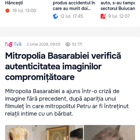
Hâncești
produs accidentul în
auto, s-au tampona
care au murit doi
sectorul Buiucani
19 Iul. 13:00
polițiști
12 Iul. 17:45
9 Iul. 12:07
Tv8
2 iunie 2026, 09:05
53 771
Mitropolia Basarabiei verifică
autenticitatea imaginilor
compromițătoare
Mitropolia Basarabiei a ajuns într-o criză de
imagine fără precedent, după apariția unui
filmuleț în care mitropolitul Petru ar fi întreținut
relații intime cu un bărbat.