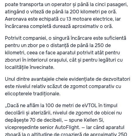
poate transporta un operator și până la cinci pasageri,
atingând o viteză de până la 200 kilometri pe oră.
Aeronava este echipată cu 13 motoare electrice, iar
încărcarea completă durează aproximativ o oră.
Potrivit companiei, o singură încărcare este suficientă
pentru un zbor pe o distanță de până la 250 de
kilometri, ceea ce face aparatul potrivit atât pentru
zboruri în interiorul orașului, cât și pentru legături cu
localitățile învecinate.
Unul dintre avantajele cheie evidențiate de dezvoltatori
este nivelul relativ scăzut de zgomot comparativ cu
elicopterele tradiționale.
„Dacă ne aflăm la 100 de metri de eVTOL în timpul
decolării și aterizării, nivelul de zgomot de obicei nu
depășește 70 de decibeli, — spune Kellen Si,
vicepreședinte senior AutoFlight. — Iar când aparatul
zboară la o altitudine de croazieră de aproximativ 250