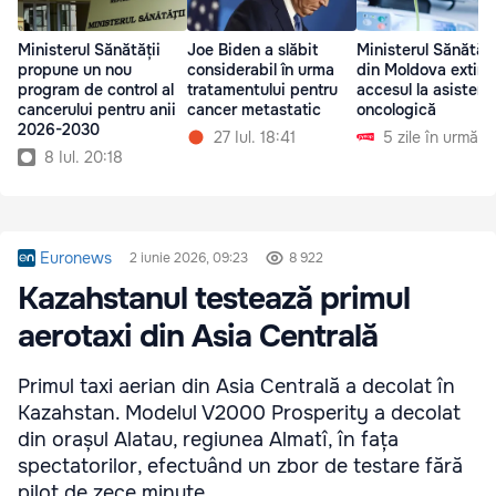
Ministerul Sănătății
Ministerul Sănătăți
Joe Biden a slăbit
propune un nou
din Moldova extin
considerabil în urma
program de control al
accesul la asistenț
tratamentului pentru
cancerului pentru anii
oncologică
cancer metastatic
2026-2030
5 zile în urmă
27 Iul. 18:41
8 Iul. 20:18
Euronews
2 iunie 2026, 09:23
8 922
Kazahstanul testează primul
aerotaxi din Asia Centrală
Primul taxi aerian din Asia Centrală a decolat în
Kazahstan. Modelul V2000 Prosperity a decolat
din orașul Alatau, regiunea Almatî, în fața
spectatorilor, efectuând un zbor de testare fără
pilot de zece minute.