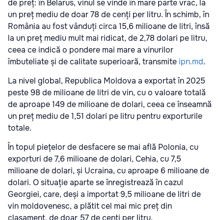
de preț: în Belarus, vinul se vinde în mare parte vrac, la
un preț mediu de doar 78 de cenți per litru. În schimb, în
România au fost vânduți circa 15,6 milioane de litri, însă
la un preț mediu mult mai ridicat, de 2,78 dolari pe litru,
ceea ce indică o pondere mai mare a vinurilor
îmbuteliate și de calitate superioară, transmite
ipn.md
.
La nivel global, Republica Moldova a exportat în 2025
peste 98 de milioane de litri de vin, cu o valoare totală
de aproape 149 de milioane de dolari, ceea ce înseamnă
un preț mediu de 1,51 dolari pe litru pentru exporturile
totale.
În topul piețelor de desfacere se mai află Polonia, cu
exporturi de 7,6 milioane de dolari, Cehia, cu 7,5
milioane de dolari, și Ucraina, cu aproape 6 milioane de
dolari. O situație aparte se înregistrează în cazul
Georgiei, care, deși a importat 9,5 milioane de litri de
vin moldovenesc, a plătit cel mai mic preț din
clasament, de doar 57 de cenți per litru.