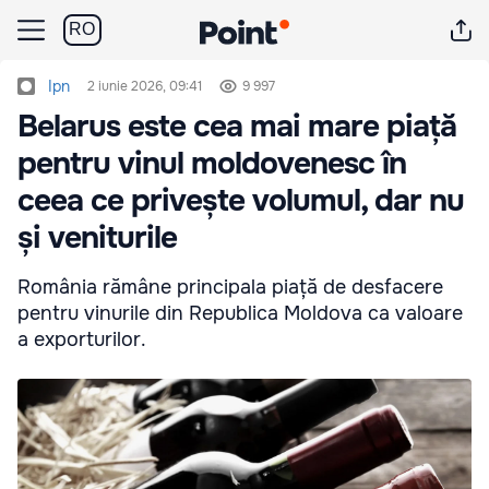
RO
Ipn
2 iunie 2026, 09:41
9 997
Belarus este cea mai mare piață
pentru vinul moldovenesc în
ceea ce privește volumul, dar nu
și veniturile
România rămâne principala piață de desfacere
pentru vinurile din Republica Moldova ca valoare
a exporturilor.