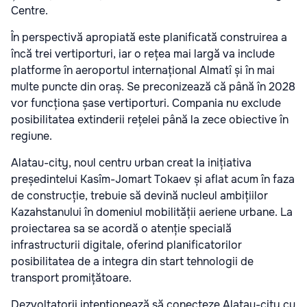
Centre.
În perspectivă apropiată este planificată construirea a
încă trei vertiporturi, iar o rețea mai largă va include
platforme în aeroportul internațional Almatî și în mai
multe puncte din oraș. Se preconizează că până în 2028
vor funcționa șase vertiporturi. Compania nu exclude
posibilitatea extinderii rețelei până la zece obiective în
regiune.
Alatau-city, noul centru urban creat la inițiativa
președintelui Kasîm-Jomart Tokaev și aflat acum în faza
de construcție, trebuie să devină nucleul ambițiilor
Kazahstanului în domeniul mobilității aeriene urbane. La
proiectarea sa se acordă o atenție specială
infrastructurii digitale, oferind planificatorilor
posibilitatea de a integra din start tehnologii de
transport promițătoare.
Dezvoltatorii intenționează să conecteze Alatau-city cu