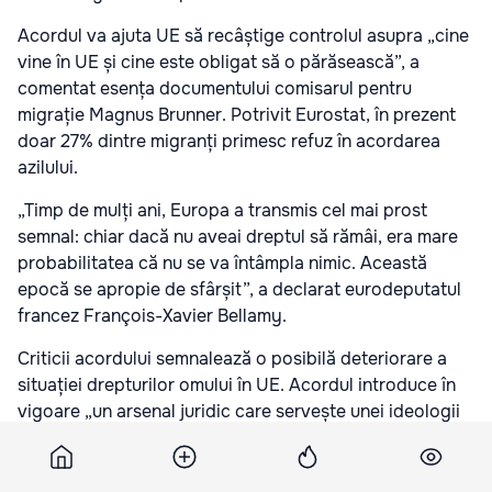
Acordul va ajuta UE să recâștige controlul asupra „cine
vine în UE și cine este obligat să o părăsească”, a
comentat esența documentului comisarul pentru
migrație Magnus Brunner. Potrivit Eurostat, în prezent
doar 27% dintre migranți primesc refuz în acordarea
azilului.
„Timp de mulți ani, Europa a transmis cel mai prost
semnal: chiar dacă nu aveai dreptul să rămâi, era mare
probabilitatea că nu se va întâmpla nimic. Această
epocă se apropie de sfârșit”, a declarat eurodeputatul
francez François-Xavier Bellamy.
Criticii acordului semnalează o posibilă deteriorare a
situației drepturilor omului în UE. Acordul introduce în
vigoare „un arsenal juridic care servește unei ideologii
xenofobe”, consideră reprezentanta partidului „Verzii”,
Melissa Camara. Inițiativa de înăsprire a legislației
migrației aparține unui grup de țări conduse de Austria,