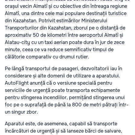
orașul vecin Almatî și cu obiective din întreaga regiune
Almatî, una dintre cele mai populare destinații turistice
din Kazahstan. Potrivit estimărilor Ministerului
Transporturilor din Kazahstan, zborul pe o distanță de
aproximativ 50 de kilometri între aeroportul Almatî și
Alatau-city cu un taxi aerian poate dura în jur de zece
minute, ceea ce va reduce semnificativ timpul de
călătorie comparativ cu drumul rutier.
Pe lângă transportul de pasageri, dezvoltatorii iau în
considerare și alte domenii de utilizare a aparatului.
AutoFlight anunță că o versiune specială pentru
serviciile de urgență poate transporta echipamente
pentru stingerea incendiilor, permițând stingerea unui
foc pe o suprafață de până la 800 de metri pătrați într-
un singur zbor.
Aparatul este, de asemenea, capabil să transporte
încărcături de urgență și să lanseze bărci de salvare,