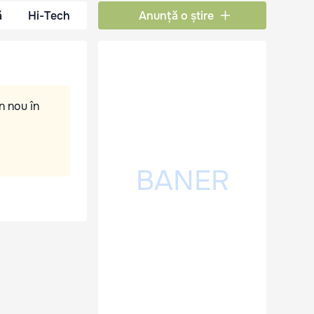
ă
Hi-Tech
Anunță o știre
n nou în