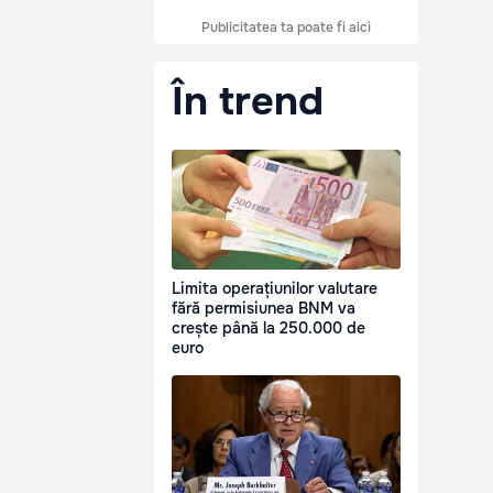
Publicitatea ta poate fi aici
În trend
Limita operațiunilor valutare
fără permisiunea BNM va
crește până la 250.000 de
euro