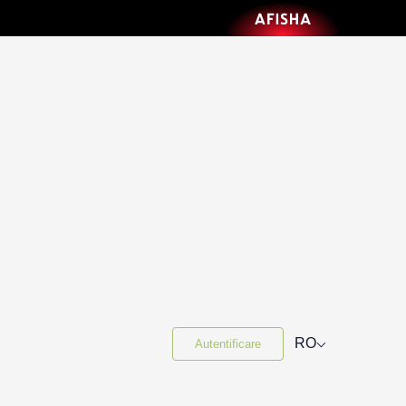
⌵
RO
Autentificare