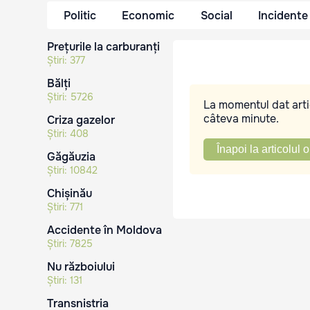
Politic
Economic
Social
Incidente
Prețurile la carburanți
Știri:
377
Bălți
Știri:
5726
La momentul dat artic
câteva minute.
Criza gazelor
Știri:
408
Înapoi la articolul o
Găgăuzia
Știri:
10842
Chișinău
Știri:
771
Accidente în Moldova
Știri:
7825
Nu războiului
Știri:
131
Transnistria