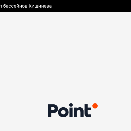
оп бассейнов Кишинева