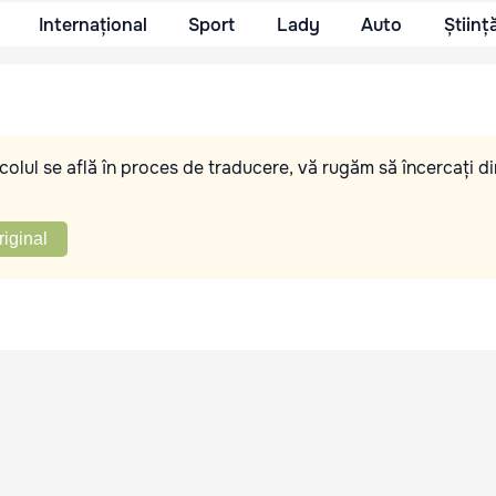
Internațional
Sport
Lady
Auto
Științ
olul se află în proces de traducere, vă rugăm să încercați di
riginal