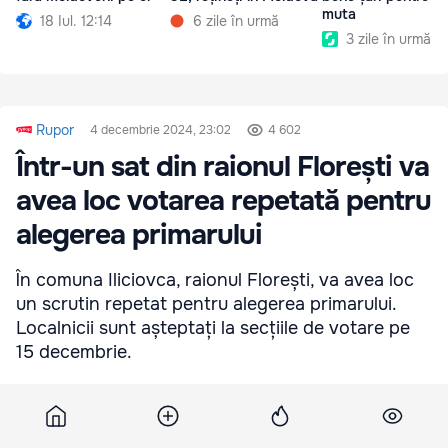
muta
18 Iul. 12:14
6 zile în urmă
3 zile în urmă
Rupor
4 decembrie 2024, 23:02
4 602
Într-un sat din raionul Florești va
avea loc votarea repetată pentru
alegerea primarului
În comuna Iliciovca, raionul Florești, va avea loc
un scrutin repetat pentru alegerea primarului.
Localnicii sunt așteptați la secțiile de votare pe
15 decembrie.