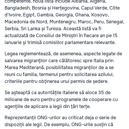
competente, noua listă include Albania, Algeria,
Bangladesh, Bosnia și Herțegovina, Capul Verde, Côte
d'Ivoire, Egipt, Gambia, Georgia, Ghana, Kosovo,
Macedonia de Nord, Muntenegru, Maroc, Peru, Senegal,
Serbia, Sri Lanka și Tunisia. Această listă va fi
actualizată de Consiliul de Miniștri în fiecare an pe 15
ianuarie și trimisă comisiilor parlamentare relevante.
Legea reglementează, de asemenea, aspecte legate de
salvarea migranților care călătoresc spre Italia prin
Marea Mediterană, posibilitatea migranților de a se
reuni cu familia, termenul pentru solicitarea azilului,
criteriile pentru obținerea unui permis de ședere.
Se așteaptă ca autoritățile italiene să aloce 35 de
milioane de euro pentru programele de cooperare cu
agențiile de aplicare a legii din țări terțe.
Reprezentanții ONG-urilor au criticat deja o serie de
dispoziții ale legii. De exemplu, ONG-urile susțin că