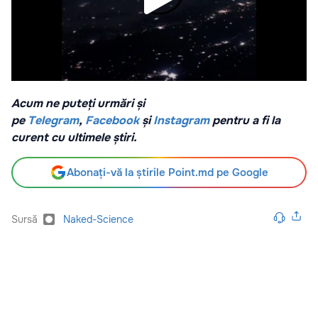
Acum ne puteți urmări și
pe
Telegram
,
Facebook
și
Instagram
pentru a fi la
curent cu ultimele știri.
Abonați-vă la știrile Point.md pe Google
Sursă
Naked-Science