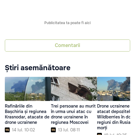
Publicitatea ta poate fi aici
Comentarii
Știri asemănătoare
Rafinăriile din
Trei persoane au murit
Drone ucrainene a
Bașchiria și regiunea
în urma unui atac cu
atacat depozitele
Krasnodar, atacate de
drone ucrainene în
Wildberries în dou
drone ucrainene
regiunea Moscovei
regiuni din Rusia: 
morți
14 Iul. 10:02
13 Iul. 08:11