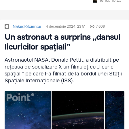
18 Iul. 10:25
Naked-Science
4 decembrie 2024, 23:51
7 609
Un astronaut a surprins „dansul
licuricilor spațiali”
Astronautul NASA, Donald Pettit, a distribuit pe
rețeaua de socializare X un filmuleț cu „licurici
spațiali” pe care l-a filmat de la bordul unei Stații
Spațiale Internaționale (ISS).