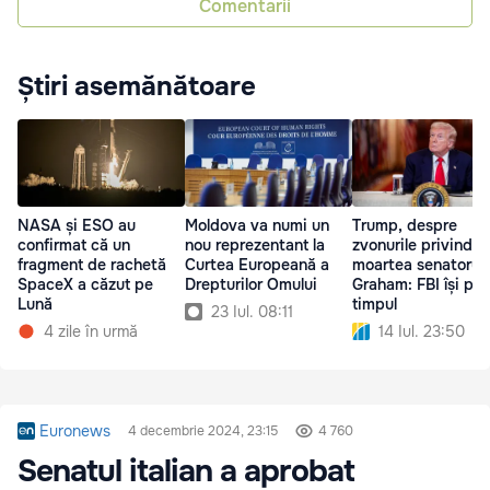
Comentarii
Știri asemănătoare
NASA și ESO au
Moldova va numi un
Trump, despre
confirmat că un
nou reprezentant la
zvonurile privind
fragment de rachetă
Curtea Europeană a
moartea senatorulu
SpaceX a căzut pe
Drepturilor Omului
Graham: FBI își pie
Lună
timpul
23 Iul. 08:11
4 zile în urmă
14 Iul. 23:50
Euronews
4 decembrie 2024, 23:15
4 760
Senatul italian a aprobat