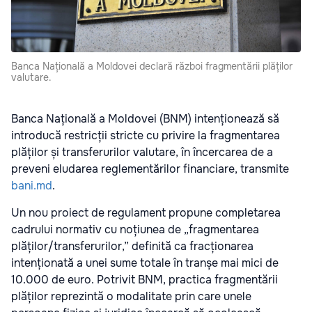
Banca Națională a Moldovei declară război fragmentării plăților
valutare.
Banca Națională a Moldovei (BNM) intenționează să
introducă restricții stricte cu privire la fragmentarea
plăților și transferurilor valutare, în încercarea de a
preveni eludarea reglementărilor financiare, transmite
bani.md
.
Un nou proiect de regulament propune completarea
cadrului normativ cu noțiunea de „fragmentarea
plăților/transferurilor,” definită ca fracționarea
intenționată a unei sume totale în tranșe mai mici de
10.000 de euro. Potrivit BNM, practica fragmentării
plăților reprezintă o modalitate prin care unele