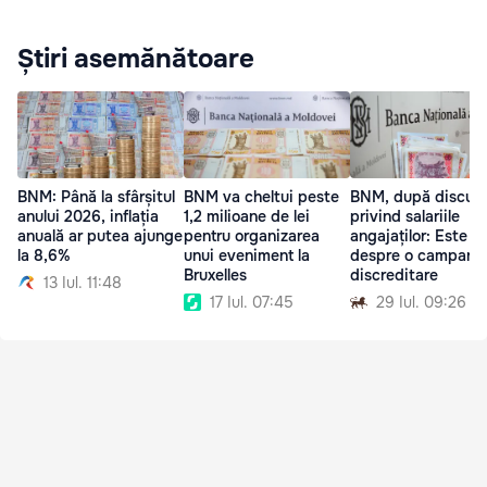
Știri asemănătoare
BNM: Până la sfârșitul
BNM va cheltui peste
BNM, după discuții
anului 2026, inflația
1,2 milioane de lei
privind salariile
anuală ar putea ajunge
pentru organizarea
angajaților: Este v
la 8,6%
unui eveniment la
despre o campanie
Bruxelles
discreditare
13 Iul. 11:48
17 Iul. 07:45
29 Iul. 09:26