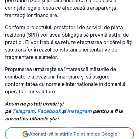
persoane fizice și juridice încearcă să ocolească
cerințele legale, ceea ce afectează transparența
tranzacțiilor financiare.
Conform proiectului, prestatorii de servicii de plată
rezidenți (SPR) vor avea obligația să prevină astfel de
practici. Ei vor trebui să refuze efectuarea oricărei plăți
sau transfer în cazul constatării unei tentative de
fragmentare a sumelor.
Propunerea urmărește să întărească măsurile de
combatere a evaziunii financiare și să asigure
conformitatea cu normele internaționale în domeniul
operațiunilor valutare.
Acum ne puteți urmări și
pe
Telegram
,
Facebook
și
Instagram
pentru a fi la
curent cu ultimele știri.
Abonați-vă la știrile Point.md pe Google