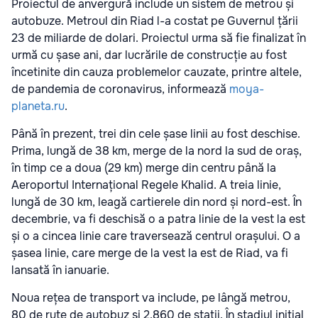
Proiectul de anvergură include un sistem de metrou și
autobuze. Metroul din Riad l-a costat pe Guvernul țării
23 de miliarde de dolari. Proiectul urma să fie finalizat în
urmă cu șase ani, dar lucrările de construcție au fost
încetinite din cauza problemelor cauzate, printre altele,
de pandemia de coronavirus, informează
moya-
planeta.ru
.
Până în prezent, trei din cele șase linii au fost deschise.
Prima, lungă de 38 km, merge de la nord la sud de oraș,
în timp ce a doua (29 km) merge din centru până la
Aeroportul Internațional Regele Khalid. A treia linie,
lungă de 30 km, leagă cartierele din nord și nord-est. În
decembrie, va fi deschisă o a patra linie de la vest la est
și o a cincea linie care traversează centrul orașului. O a
șasea linie, care merge de la vest la est de Riad, va fi
lansată în ianuarie.
Noua rețea de transport va include, pe lângă metrou,
80 de rute de autobuz și 2.860 de stații. În stadiul inițial