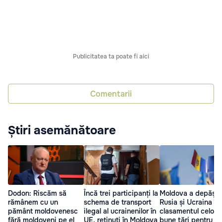
Publicitatea ta poate fi aici
Comentarii
Știri asemănătoare
Dodon: Riscăm să
Încă trei participanți la
Moldova a depășit
rămânem cu un
schema de transport
Rusia și Ucraina în
pământ moldovenesc
ilegal al ucrainenilor în
clasamentul celor 
fără moldoveni pe el
UE, reținuți în Moldova
bune țări pentru a 