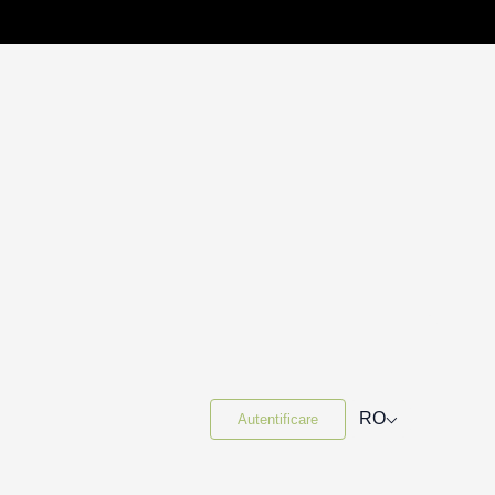
⌵
RO
Autentificare