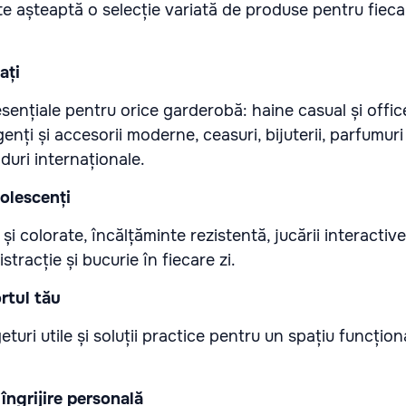
te așteaptă o selecție variată de produse pentru fie
ați
 esențiale pentru orice garderobă: haine casual și office
genți și accesorii moderne, ceasuri, bijuterii, parfumur
duri internaționale.
dolescenți
i colorate, încălțăminte rezistentă, jucării interactive
tracție și bucurie în fiecare zi.
rtul tău
turi utile și soluții practice pentru un spațiu funcționa
îngrijire personală