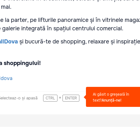
 mai.
se la parter, pe lifturile panoramice și în vitrinele mag
alerie integrată în spațiul centrului comercial.
llDova
și bucură-te de shopping, relaxare și inspirați
a shoppingului!
ldova
Ai găsit o greșeală în
+
Selecteaz-o și apasă
CTRL
ENTER
text?
Anunță-ne!