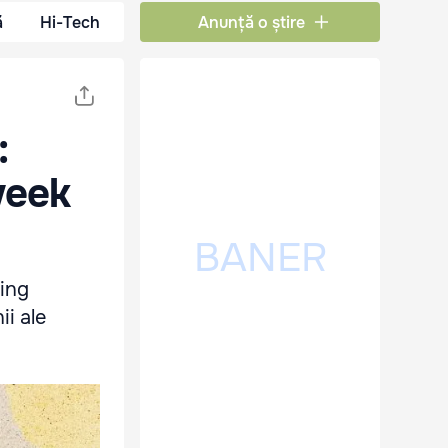
ă
Hi-Tech
Anunță o știre
:
week
ping
i ale