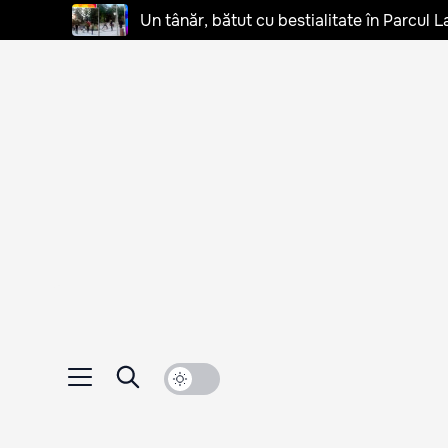
Un tânăr, bătut cu bestialitate în Parcul L