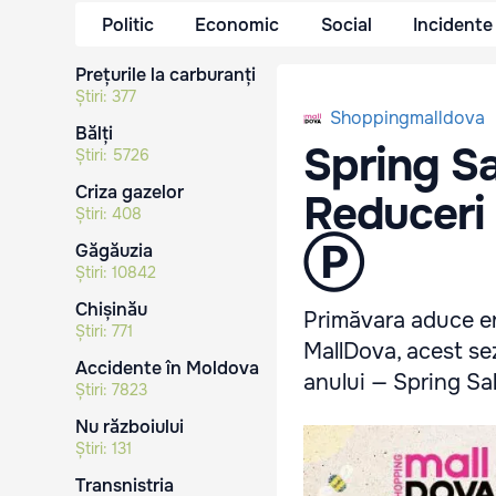
Politic
Economic
Social
Incidente
Prețurile la carburanți
Știri:
377
Shoppingmalldova
Bălți
Spring Sa
Știri:
5726
Criza gazelor
Reduceri 
Știri:
408
Ⓟ
Găgăuzia
Știri:
10842
Chișinău
Primăvara aduce en
Știri:
771
MallDova, acest se
Accidente în Moldova
anului — Spring Sal
Știri:
7823
Nu războiului
Știri:
131
Transnistria