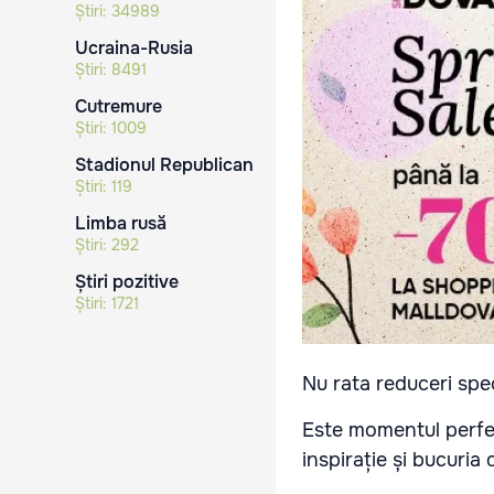
Știri:
34989
Ucraina-Rusia
Știri:
8491
Cutremure
Știri:
1009
Stadionul Republican
Știri:
119
Limba rusă
Știri:
292
Știri pozitive
Știri:
1721
Nu rata reduceri spe
Este momentul perfe
inspirație și bucuria 