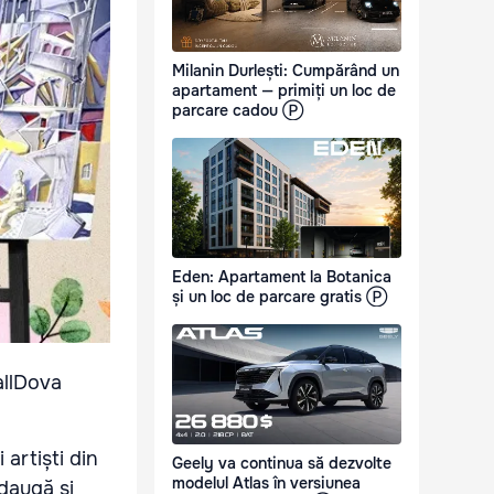
Milanin Durlești: Cumpărând un
apartament — primiți un loc de
parcare cadou Ⓟ
Eden: Apartament la Botanica
și un loc de parcare gratis Ⓟ
allDova
 artiști din
Geely va continua să dezvolte
modelul Atlas în versiunea
adaugă și