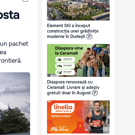
osta
Element Stil a început
construcția unei grădinițe
moderne în Durlești Ⓟ
 un pachet
rea
rontieră.
Diaspora renovează cu
Ceramall: Livrare și adeziv
gratuit doar în August Ⓟ