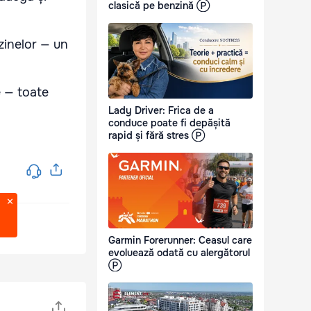
clasică pe benzină Ⓟ
azinelor — un
e — toate
Lady Driver: Frica de a
conduce poate fi depășită
rapid și fără stres Ⓟ
Garmin Forerunner: Ceasul care
evoluează odată cu alergătorul
Ⓟ