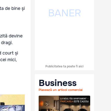
a de bine și
zită devine
 dragi.
 court și
cei mici,
Publicitatea ta poate fi aici
Business
Plasează un articol comercial