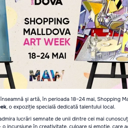
înseamnă și artă, în perioada 18–24 mai, Shopping M
eek
, o expoziție specială dedicată talentului local.
 admira lucrări semnate de unii dintre cei mai cunoscuți
o incursiune în creativitate, culoare și emoție, care 