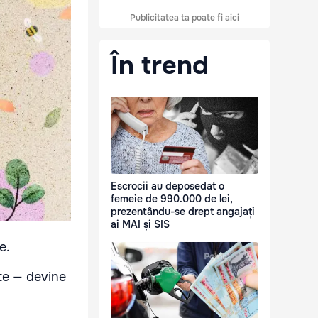
Publicitatea ta poate fi aici
În trend
Escrocii au deposedat o
femeie de 990.000 de lei,
prezentându-se drept angajați
ai MAI și SIS
e.
te — devine