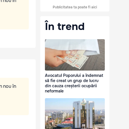
n nou în
Publicitatea ta poate fi aici
În trend
Avocatul Poporului a îndemnat
să fie creat un grup de lucru
n nou în
din cauza creșterii ocupării
neformale