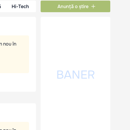
ă
Hi-Tech
Anunță o știre
n nou în