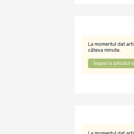
La momentul dat artic
câteva minute.
Înapoi la articolul o
La momentul dat artic