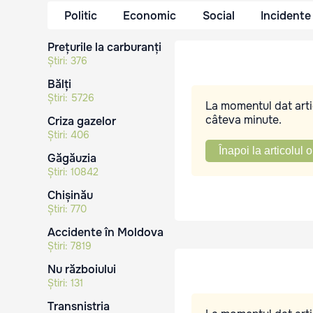
Politic
Economic
Social
Incidente
Prețurile la carburanți
Știri:
376
Bălți
Știri:
5726
La momentul dat artic
câteva minute.
Criza gazelor
Știri:
406
Înapoi la articolul o
Găgăuzia
Știri:
10842
Chișinău
Știri:
770
Accidente în Moldova
Știri:
7819
Nu războiului
Știri:
131
Transnistria