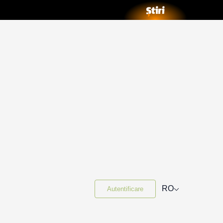
⌵
RO
Autentificare