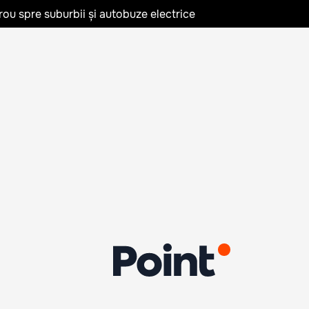
rou spre suburbii și autobuze electrice