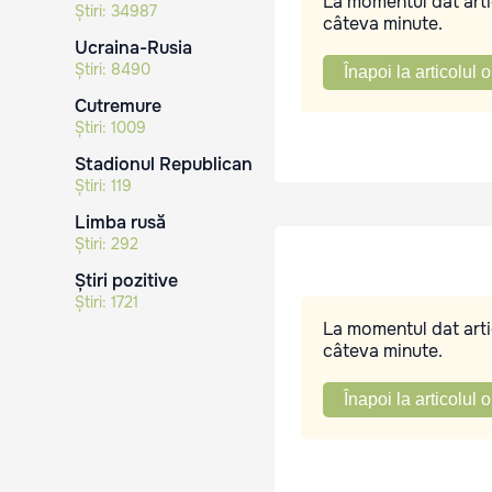
La momentul dat artic
Știri:
34987
câteva minute.
Ucraina-Rusia
Știri:
8490
Înapoi la articolul o
Cutremure
Știri:
1009
Stadionul Republican
Știri:
119
Limba rusă
Știri:
292
Știri pozitive
Știri:
1721
La momentul dat artic
câteva minute.
Înapoi la articolul o