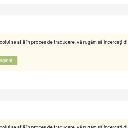
olul se află în proces de traducere, vă rugăm să încercați di
riginal
olul se află în proces de traducere, vă rugăm să încercați di