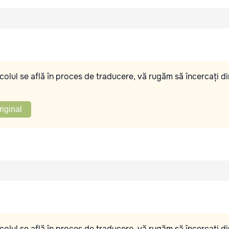
olul se află în proces de traducere, vă rugăm să încercați di
riginal
olul se află în proces de traducere, vă rugăm să încercați di