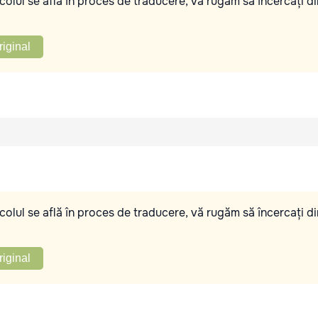
olul se află în proces de traducere, vă rugăm să încercați di
riginal
olul se află în proces de traducere, vă rugăm să încercați di
riginal