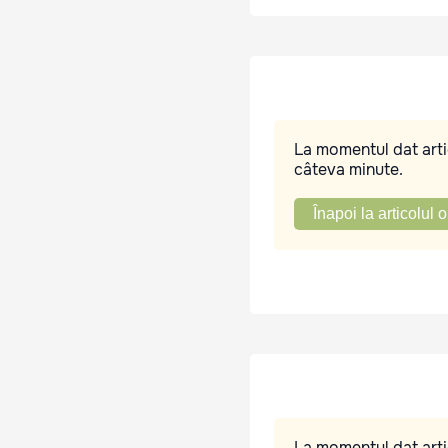
La momentul dat artic
câteva minute.
Înapoi la articolul o
La momentul dat artic