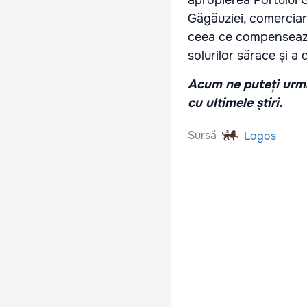
apropierea Portului Gi
Găgăuziei, comercian
ceea ce compensează 
solurilor sărace și a 
Acum ne puteți urmă
cu ultimele știri.
Sursă
Logos