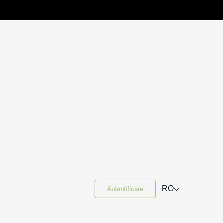
⌵
RO
Autentificare