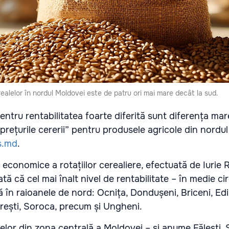
realelor în nordul Moldovei este de patru ori mai mare decât la ​​sud.
entru rentabilitatea foarte diferită sunt diferența mar
i „prețurile cererii” pentru produsele agricole din nordul
s.md
.
i economice a rotațiilor cerealiere, efectuată de Iurie R
tă că cel mai înalt nivel de rentabilitate – în medie c
 în raioanele de nord: Ocnița, Dondușeni, Briceni, Edi
orești, Soroca, precum și Ungheni.
elor din zona centrală a Moldovei – și anume Fălești, 