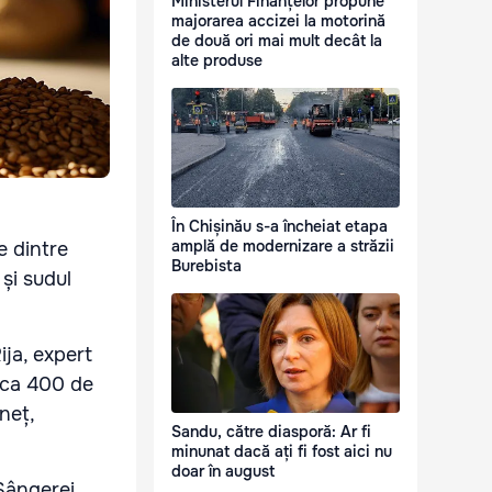
Ministerul Finanțelor propune
majorarea accizei la motorină
de două ori mai mult decât la
alte produse
În Chișinău s-a încheiat etapa
amplă de modernizare a străzii
e dintre
Burebista
 și sudul
ija, expert
irca 400 de
neț,
Sandu, către diasporă: Ar fi
minunat dacă ați fi fost aici nu
doar în august
Sângerei,