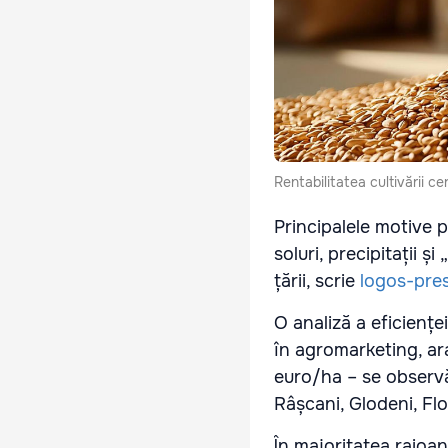
Rentabilitatea cultivării ce
Principalele motive p
soluri, precipitații ș
țării, scrie
logos-pre
O analiză a eficiențe
în agromarketing, ara
euro/ha – se observă
Râșcani, Glodeni, Fl
În majoritatea raioan