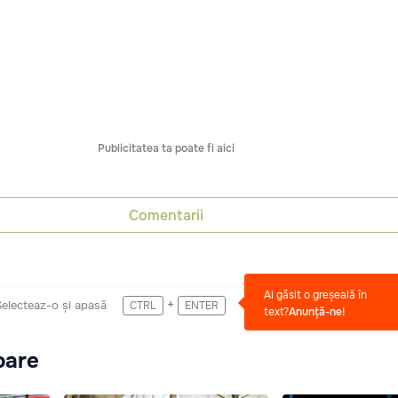
Publicitatea ta poate fi aici
Comentarii
Ai găsit o greșeală în
+
Selecteaz-o și apasă
CTRL
ENTER
text?
Anunță-ne!
oare