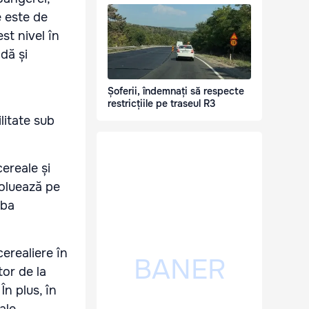
e este de
t nivel în
dă și
Șoferii, îndemnați să respecte
restricțiile pe traseul R3
litate sub
ereale și
voluează pe
mba
cerealiere în
or de la
În plus, în