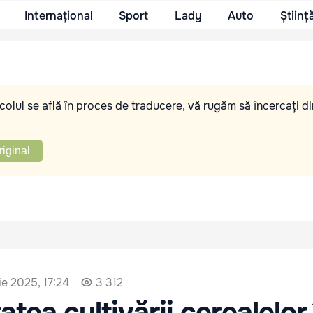
Internațional
Sport
Lady
Auto
Științ
olul se află în proces de traducere, vă rugăm să încercați di
riginal
e 2025, 17:24
3 312
atea cultivării cerealelor 