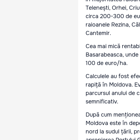
Telenești, Orhei, Cri
circa 200-300 de eur
raioanele Rezina, Căl
Cantemir.
Cea mai mică rentabil
Basarabeasca, unde s
100 de euro/ha.
Calculele au fost efe
rapiță în Moldova. E
parcursul anului de 
semnificativ.
După cum menționează 
Moldova este în depe
nord la sudul țării, p