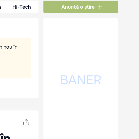
ă
Hi-Tech
Anunță o știre
n nou în
în