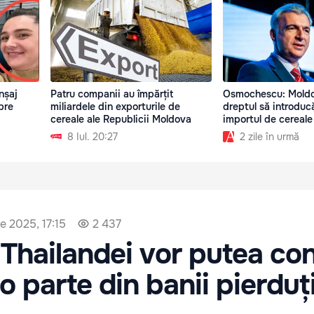
nșaj
Patru companii au împărțit
Osmochescu: Moldo
pre
miliardele din exporturile de
dreptul să introducă
cereale ale Republicii Moldova
importul de cereale
8 Iul. 20:27
2 zile în urmă
e 2025, 17:15
2 437
 Thailandei vor putea con
o parte din banii pierduți