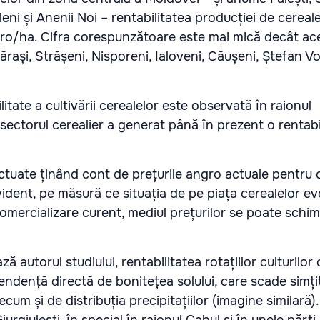
uleni și Anenii Noi – rentabilitatea producției de cereal
o/ha. Cifra corespunzătoare este mai mică decât aces
ărași, Strășeni, Nisporeni, Ialoveni, Căușeni, Ștefan Vo
itate a cultivării cerealelor este observată în raionul
ectorul cerealier a generat până în prezent o rentabi
ctuate ținând cont de prețurile angro actuale pentru c
vident, pe măsură ce situația de pe piața cerealelor e
comercializare curent, mediul prețurilor se poate schi
autorul studiului, rentabilitatea rotațiilor culturilor 
ndență directă de bonitețea solului, care scade simțit
recum și de distribuția precipitațiilor (imagine similară). 