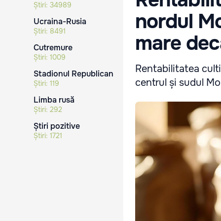
Știri:
34989
nordul Mo
Ucraina-Rusia
Știri:
8491
mare decât
Cutremure
Știri:
1009
Rentabilitatea cult
Stadionul Republican
centrul și sudul Mol
Știri:
119
Limba rusă
Știri:
292
Știri pozitive
Știri:
1721