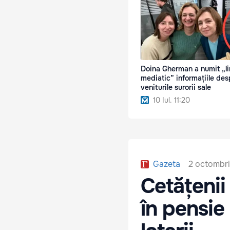
Doina Gherman a numit „li
mediatic” informațiile des
veniturile surorii sale
10 Iul. 11:20
2 octombri
Gazeta
Cetățenii
în pensie 