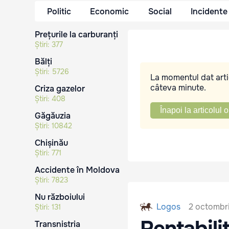
Politic
Economic
Social
Incidente
Prețurile la carburanți
Știri:
377
Bălți
Știri:
5726
La momentul dat artic
câteva minute.
Criza gazelor
Știri:
408
Înapoi la articolul o
Găgăuzia
Știri:
10842
Chișinău
Știri:
771
Accidente în Moldova
Știri:
7823
Nu războiului
2 octombri
Logos
Știri:
131
Rentabilit
Transnistria