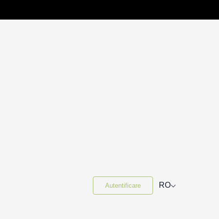
⌵
RO
Autentificare