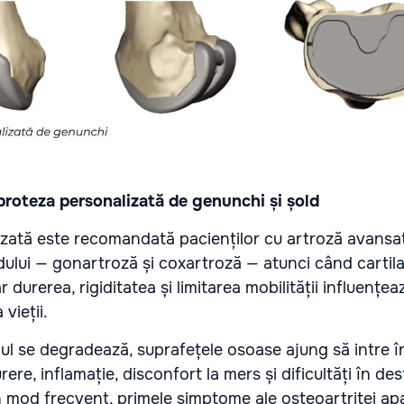
proteza personalizată de genunchi și șold
zată este recomandată pacienților cu artroză avansa
ului — gonartroză și coxartroză — atunci când cartilaj
r durerea, rigiditatea și limitarea mobilității influențea
 vieții.
jul se degradează, suprafețele osoase ajung să intre 
ere, inflamație, disconfort la mers și dificultăți în de
. În mod frecvent, primele simptome ale osteoartritei a