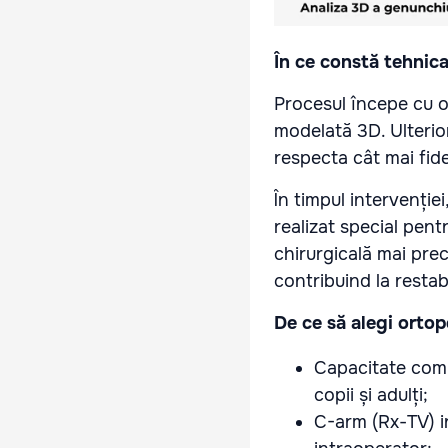
În ce constă tehnic
Procesul începe cu o 
modelată 3D. Ulterior
respecta cât mai fide
În timpul intervenție
realizat special pent
chirurgicală mai prec
contribuind la restabil
De ce să alegi orto
Capacitate comp
copii și adulți;
C-arm (Rx-TV) i