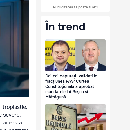
Publicitatea ta poate fi aici
În trend
Doi noi deputați, validați în
fracțiunea PAS: Curtea
Constituțională a aprobat
mandatele lui Roșca și
Mătrăgună
troplastie,
e severe,
d, aceasta