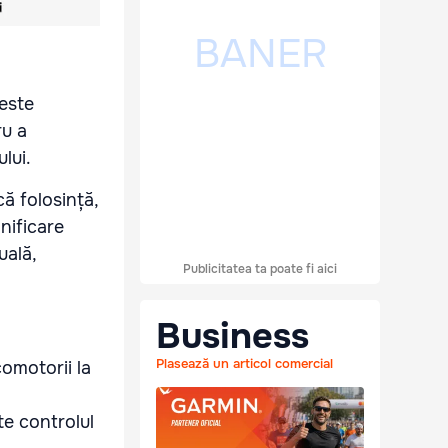
 este
ru a
lui.
că folosință,
nificare
uală,
Publicitatea ta poate fi aici
Business
Plasează un articol comercial
omotorii la
e controlul