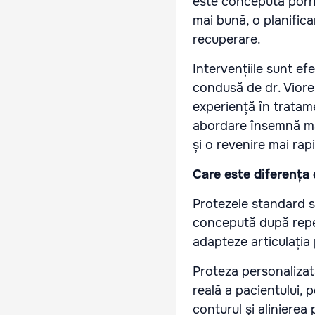
este concepută porni
mai bună, o planifica
recuperare.
Intervențiile sunt e
condusă de dr. Viorel
experiență în tratam
abordare însemnă mai
și o revenire mai rapid
Care este diferența 
Protezele standard s
concepută după repe
adapteze articulația 
Proteza personalizat
reală a pacientului, 
conturul și alinierea 