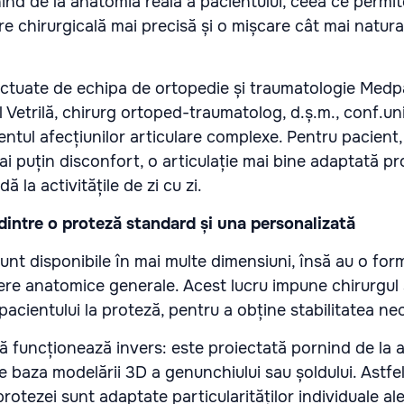
nd de la anatomia reală a pacientului, ceea ce permite
re chirurgicală mai precisă și o mișcare cât mai natur
fectuate de echipa de ortopedie și traumatologie Medp
 Vetrilă, chirurg ortoped-traumatolog, d.ș.m., conf.uni
entul afecțiunilor articulare complexe. Pentru pacient
 puțin disconfort, o articulație mai bine adaptată pro
ă la activitățile de zi cu zi.
dintre o proteză standard și una personalizată
unt disponibile în mai multe dimensiuni, însă au o fo
re anatomice generale. Acest lucru impune chirurgul
pacientului la proteză, pentru a obține stabilitatea ne
ă funcționează invers: este proiectată pornind de la
pe baza modelării 3D a genunchiului sau șoldului. Astfel
protezei sunt adaptate particularităților individuale ale 