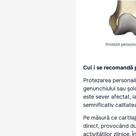
Cui i se recomandă 
Protezarea personali
genunchiului sau șold
este sever afectat, ia
semnificativ calitatea
Pe măsură ce cartila
direct, provocând dur
activităților zilnice