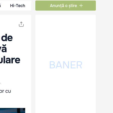
ă
Hi-Tech
Anunță o știre
 de
vă
ulare
r
or cu