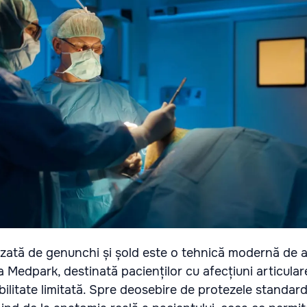
zată de genunchi și șold este o tehnică modernă de ar
la Medpark, destinată pacienților cu afecțiuni articular
bilitate limitată. Spre deosebire de protezele standar