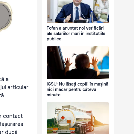
Tofan a anunțat noi verificări
ale salariilor mari în instituțiile
publice
tă a
IGSU: Nu lăsați copiii în mașină
ul articular
nici măcar pentru câteva
ză
minute
în contact
sfășurarea
par după