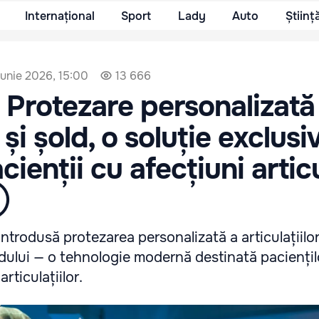
Internațional
Sport
Lady
Auto
Științ
iunie 2026, 15:00
13 666
Protezare personalizată
și șold, o soluție exclusi
cienții cu afecțiuni artic
Ⓟ
ntrodusă protezarea personalizată a articulațiilo
ldului — o tehnologie modernă destinată paciențil
rticulațiilor.