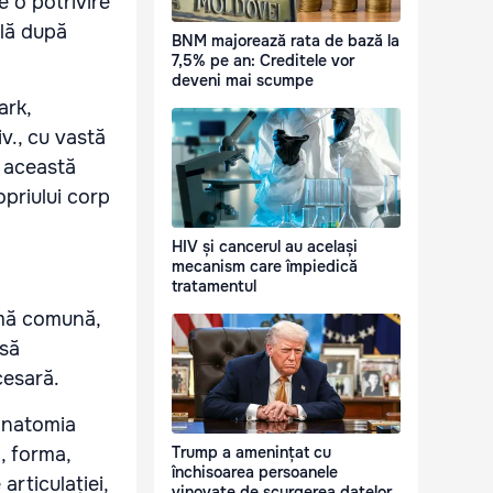
 o potrivire
ală după
BNM majorează rata de bază la
7,5% pe an: Creditele vor
deveni mai scumpe
ark,
v., cu vastă
, această
priului corp
HIV și cancerul au același
mecanism care împiedică
tratamentul
rmă comună,
 să
cesară.
 anatomia
, forma,
Trump a amenințat cu
închisoarea persoanele
articulației,
vinovate de scurgerea datelor