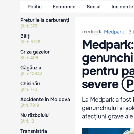
Politic
Economic
Social
Incidente
Prețurile la carburanți
Știri:
376
3 
Medpark
Bălți
Medpark: 
Știri:
5726
Criza gazelor
genunchi 
Știri:
406
pentru pa
Găgăuzia
Știri:
10842
severe 
Chișinău
Știri:
770
La Medpark a fost i
Accidente în Moldova
Știri:
7819
genunchiului și șo
Nu războiului
afecțiuni grave ale a
Știri:
131
Transnistria