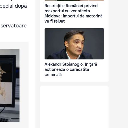
special după
Restricțiile României privind
reexportul nu vor afecta
Moldova: Importul de motorină
va fi reluat
nservatoare
Alexandr Stoianoglo: În țară
acționează o caracatiță
criminală