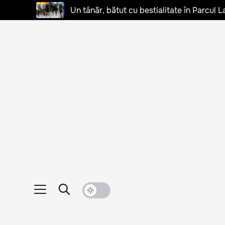
Un tânăr, bătut cu bestialitate în Parcul L