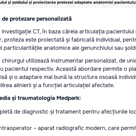
a de protezare personalizată
investigație CT, în baza căreia articulația pacientului
, proteza este proiectată și fabricată individual, pent
l particularitățile anatomice ale genunchiului sau șoldu
i, chirurgul utilizează instrumentar personalizat, de uni
ru pacientul respectiv. Această abordare permite o pla
isă și o adaptare mai bună la structura osoasă individ
irea alinierii și a funcției articulației afectate.
pedia și traumatologia Medpark:
letă de diagnostic și tratament pentru afecțiunile loc
ntraoperator – aparat radiografic modern, care permit