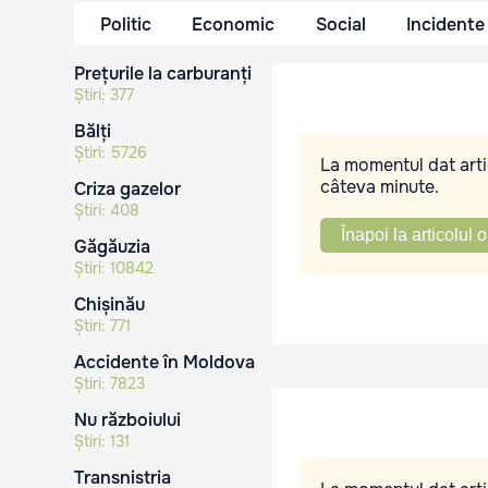
Politic
Economic
Social
Incidente
Prețurile la carburanți
Știri:
377
Bălți
Știri:
5726
La momentul dat artic
câteva minute.
Criza gazelor
Știri:
408
Înapoi la articolul o
Găgăuzia
Știri:
10842
Chișinău
Știri:
771
Accidente în Moldova
Știri:
7823
Nu războiului
Știri:
131
Transnistria