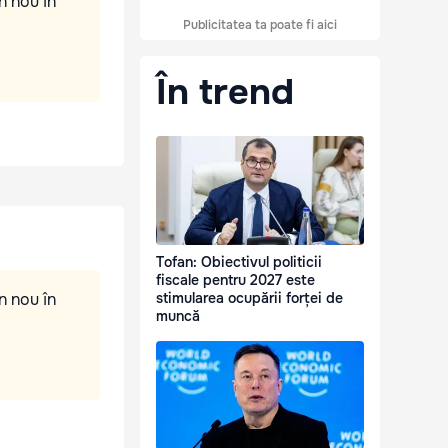
n nou în
Publicitatea ta poate fi aici
În trend
Tofan: Obiectivul politicii
fiscale pentru 2027 este
n nou în
stimularea ocupării forței de
muncă