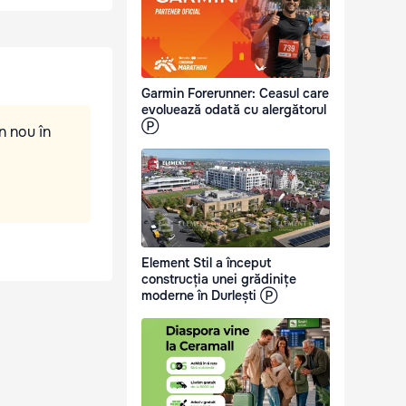
Garmin Forerunner: Ceasul care
evoluează odată cu alergătorul
Ⓟ
n nou în
Element Stil a început
construcția unei grădinițe
moderne în Durlești Ⓟ