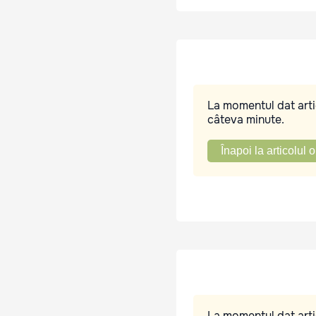
La momentul dat artic
câteva minute.
Înapoi la articolul o
La momentul dat artic