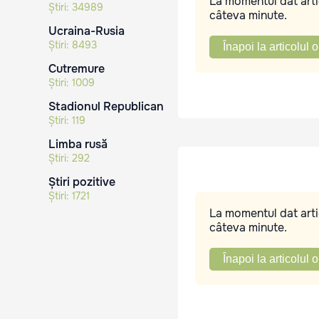
La momentul dat artic
Știri:
34989
câteva minute.
Ucraina-Rusia
Știri:
8493
Înapoi la articolul o
Cutremure
Știri:
1009
Stadionul Republican
Știri:
119
Limba rusă
Știri:
292
Știri pozitive
Știri:
1721
La momentul dat artic
câteva minute.
Înapoi la articolul o