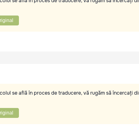
olul se află în proces de traducere, vă rugăm să încercați di
riginal
olul se află în proces de traducere, vă rugăm să încercați di
riginal