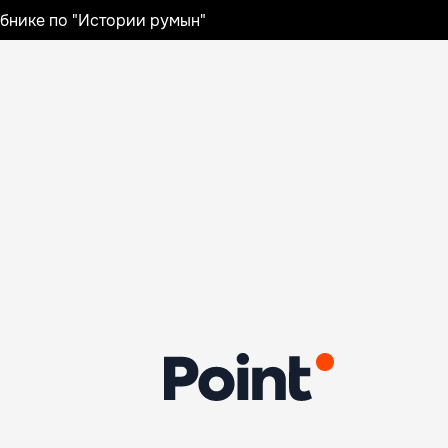
ебнике по "Истории румын"