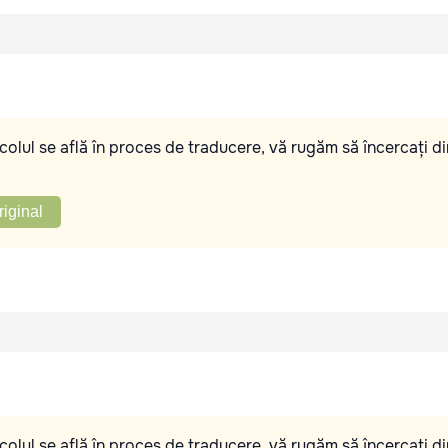
olul se află în proces de traducere, vă rugăm să încercați di
riginal
olul se află în proces de traducere, vă rugăm să încercați di