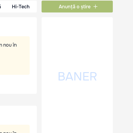
ă
Hi-Tech
Anunță o știre
n nou în