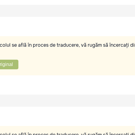
olul se află în proces de traducere, vă rugăm să încercați di
riginal
olul se află în proces de traducere, vă rugăm să încercați di