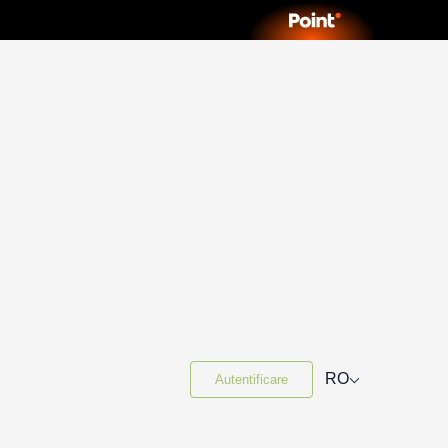
⌵
RO
Autentificare