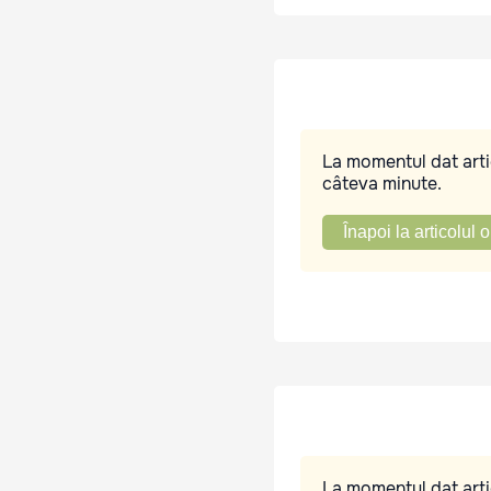
La momentul dat artic
câteva minute.
Înapoi la articolul o
La momentul dat artic