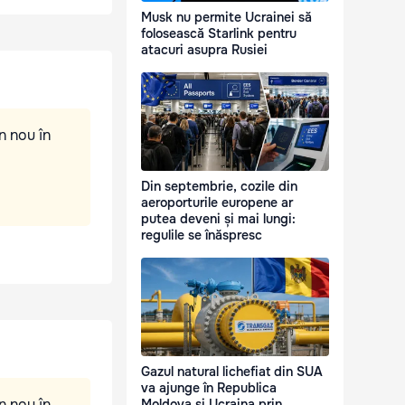
Musk nu permite Ucrainei să
folosească Starlink pentru
atacuri asupra Rusiei
n nou în
Din septembrie, cozile din
aeroporturile europene ar
putea deveni și mai lungi:
regulile se înăspresc
Gazul natural lichefiat din SUA
va ajunge în Republica
n nou în
Moldova și Ucraina prin