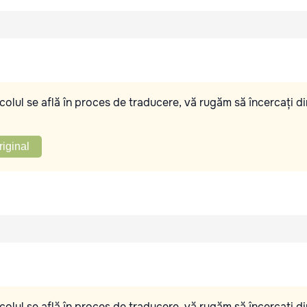
olul se află în proces de traducere, vă rugăm să încercați di
riginal
olul se află în proces de traducere, vă rugăm să încercați di