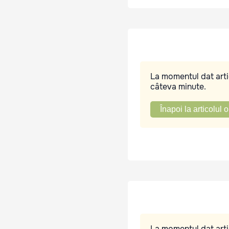
La momentul dat artic
câteva minute.
Înapoi la articolul o
La momentul dat artic