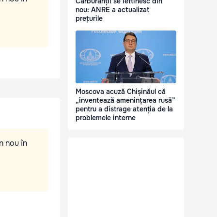
Carburanții se ieftinesc din
nou: ANRE a actualizat
prețurile
Moscova acuză Chișinăul că
„inventează amenințarea rusă”
pentru a distrage atenția de la
problemele interne
n nou în