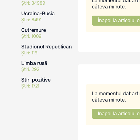
La momentul dat artic
Știri:
34989
câteva minute.
Ucraina-Rusia
Știri:
8491
Înapoi la articolul o
Cutremure
Știri:
1009
Stadionul Republican
Știri:
119
Limba rusă
Știri:
292
Știri pozitive
Știri:
1721
La momentul dat artic
câteva minute.
Înapoi la articolul o