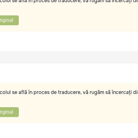
olul se află în proces de traducere, vă rugăm să încercați di
riginal
olul se află în proces de traducere, vă rugăm să încercați di
riginal