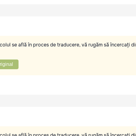
olul se află în proces de traducere, vă rugăm să încercați di
riginal
olul se află în proces de traducere, vă rugăm să încercați di