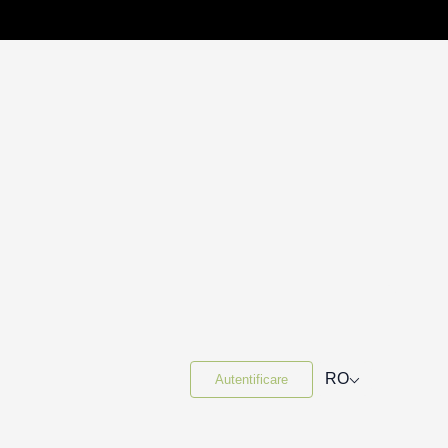
⌵
RO
Autentificare