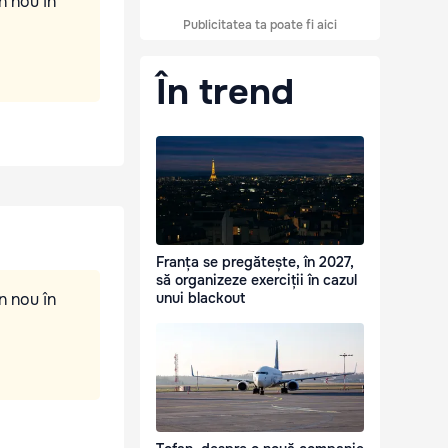
n nou în
Publicitatea ta poate fi aici
În trend
Franța se pregătește, în 2027,
să organizeze exerciții în cazul
n nou în
unui blackout