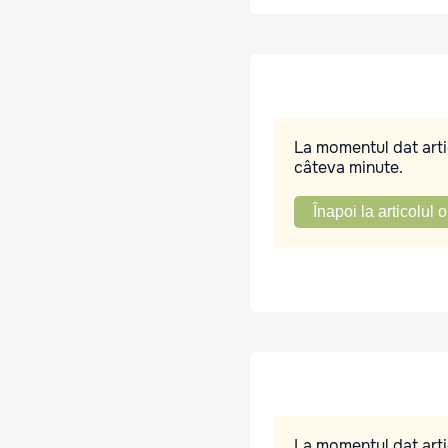
La momentul dat artic
câteva minute.
Înapoi la articolul o
La momentul dat artic