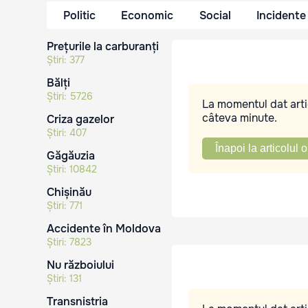
Politic
Economic
Social
Incidente
Prețurile la carburanți
Știri:
377
Bălți
Știri:
5726
La momentul dat artic
câteva minute.
Criza gazelor
Știri:
407
Înapoi la articolul o
Găgăuzia
Știri:
10842
Chișinău
Știri:
771
Accidente în Moldova
Știri:
7823
Nu războiului
Știri:
131
Transnistria