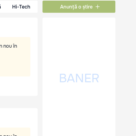
ă
Hi-Tech
Anunță o știre
n nou în