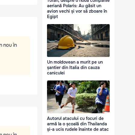
Tofan, despre o nouă companie
aeriană Polaris: Au găsit un
avion vechi și vor să zboare în
Egipt
n nou în
Un moldovean a murit pe un
șantier din Italia din cauza
caniculei
Autorul atacului cu focuri de
armă la o școală din Thailanda
și-a ucis rudele înainte de atac
n nou în