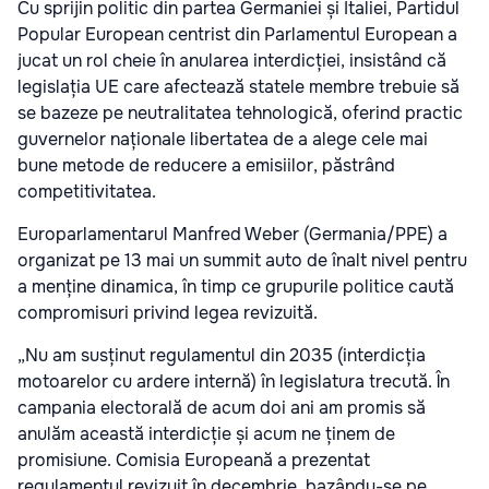
Cu sprijin politic din partea Germaniei și Italiei, Partidul
Popular European centrist din Parlamentul European a
jucat un rol cheie în anularea interdicției, insistând că
legislația UE care afectează statele membre trebuie să
se bazeze pe neutralitatea tehnologică, oferind practic
guvernelor naționale libertatea de a alege cele mai
bune metode de reducere a emisiilor, păstrând
competitivitatea.
Europarlamentarul Manfred Weber (Germania/PPE) a
organizat pe 13 mai un summit auto de înalt nivel pentru
a menține dinamica, în timp ce grupurile politice caută
compromisuri privind legea revizuită.
„Nu am susținut regulamentul din 2035 (interdicția
motoarelor cu ardere internă) în legislatura trecută. În
campania electorală de acum doi ani am promis să
anulăm această interdicție și acum ne ținem de
promisiune. Comisia Europeană a prezentat
regulamentul revizuit în decembrie, bazându-se pe