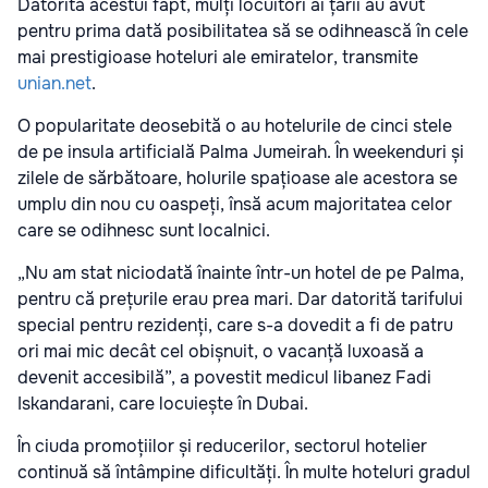
Datorită acestui fapt, mulți locuitori ai țării au avut
pentru prima dată posibilitatea să se odihnească în cele
mai prestigioase hoteluri ale emiratelor, transmite
unian.net
.
O popularitate deosebită o au hotelurile de cinci stele
de pe insula artificială Palma Jumeirah. În weekenduri și
zilele de sărbătoare, holurile spațioase ale acestora se
umplu din nou cu oaspeți, însă acum majoritatea celor
care se odihnesc sunt localnici.
„Nu am stat niciodată înainte într-un hotel de pe Palma,
pentru că prețurile erau prea mari. Dar datorită tarifului
special pentru rezidenți, care s-a dovedit a fi de patru
ori mai mic decât cel obișnuit, o vacanță luxoasă a
devenit accesibilă”, a povestit medicul libanez Fadi
Iskandarani, care locuiește în Dubai.
În ciuda promoțiilor și reducerilor, sectorul hotelier
continuă să întâmpine dificultăți. În multe hoteluri gradul