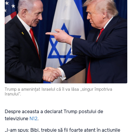
Trump a amenințat Israelul că îl va lăsa „singur împotriva
Iranului”.
Despre aceasta a declarat Trump postului de
televiziune
N12
.
„I-am spus: Bibi, trebuie să fii foarte atent în acțiunile