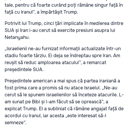
tale, pentru că foarte curând poți rămâne singur față în
față cu Iranul”, a împărtășit Trump.
Potrivit lui Trump, cinci țări implicate în medierea dintre
SUA și Iran i-au cerut să exercite presiuni asupra lui
Netanyahu.
„Israelienii ne-au furnizat informații actualizate într-un
stadiu foarte târziu. Ei deja se îndreptau spre Iran. Am
reușit să reduc amploarea atacului”, a remarcat
președintele SUA.
Președintele american a mai spus că partea iraniană a
fost prima care a promis să nu atace Israelul. „Ne-au
cerut să le spunem israelienilor să înceteze atacurile. L-
am sunat pe Bibi și l-am făcut să se oprească”, a
explicat Trump. El a subliniat că rămâne angajat față de
acordul cu Iranul, iar acesta „este interesat să-l
semneze”.