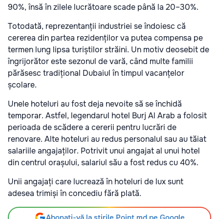
90%, însă în zilele lucrătoare scade până la 20–30%.
Totodată, reprezentanții industriei se îndoiesc că
cererea din partea rezidenților va putea compensa pe
termen lung lipsa turiștilor străini. Un motiv deosebit de
îngrijorător este sezonul de vară, când multe familii
părăsesc tradițional Dubaiul în timpul vacanțelor
școlare.
Unele hoteluri au fost deja nevoite să se închidă
temporar. Astfel, legendarul hotel Burj Al Arab a folosit
perioada de scădere a cererii pentru lucrări de
renovare. Alte hoteluri au redus personalul sau au tăiat
salariile angajaților. Potrivit unui angajat al unui hotel
din centrul orașului, salariul său a fost redus cu 40%.
Unii angajați care lucrează în hoteluri de lux sunt
adesea trimiși în concediu fără plată.
Abonați-vă la știrile Point.md pe Google