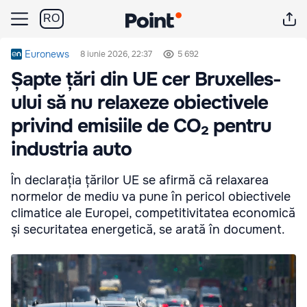
RO
Euronews
8 iunie 2026, 22:37
5 692
Șapte țări din UE cer Bruxelles-
ului să nu relaxeze obiectivele
privind emisiile de CO₂ pentru
industria auto
În declarația țărilor UE se afirmă că relaxarea
normelor de mediu va pune în pericol obiectivele
climatice ale Europei, competitivitatea economică
și securitatea energetică, se arată în document.