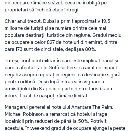
de ocupare rămâne scăzut, ceea ce îi obligă pe
proprietari să închidă etaje întregi.
Chiar anul trecut, Dubai a primit aproximativ 19,5
milioane de turiști și se număra printre cele mai
populare destinații turistice din regiune. Gradul mediu
de ocupare a celor 827 de hoteluri din emirat, dintre
care 173 sunt de cinci stele, depășea 80%.
Totuși, conflictul militar în care este implicat Iranul și
care a afectat țările Golfului Persic a avut un impact
negativ asupra reputației regiunii ca destinație sigură
pentru odihnă. Deși după intrarea în vigoare a
armistițiului din 8 aprilie o parte dintre turiști s-au
întors, fluxul de oaspeți rămâne limitat.
Managerul general al hotelului Anantara The Palm,
Michael Robinson, a remarcat că hotelul atrage
localnicii prin reduceri de până la 50%. Potrivit
acestuia, în weekend gradul de ocupare ajunge la peste