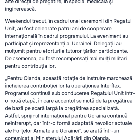
alte direcții de pregătire, în special medicală și
inginerească.
Weekendul trecut, în cadrul unei ceremonii din Regatul
Unit, au fost celebrate patru ani de cooperare
internațională în cadrul programului. La eveniment au
participat și reprezentanți ai Ucrainei. Delegații au
mulțumit pentru eforturile tuturor țărilor participante.
De asemenea, au fost recompensați mai mulți militari
pentru contribuția lor.
„Pentru Olanda, această rotație de instruire marchează
încheierea contribuției lor la operațiunea Interflex.
Programul continuă sub conducerea Regatului Unit într-
o nouă etapă, în care accentul se mută de la pregătirea
de bază pe scară largă la pregătirea specializată.
Astfel, sprijinul internațional pentru Ucraina continuă
neîntrerupt, dar într-o formă adaptată nevoilor actuale
ale Forțelor Armate ale Ucrainei”, se arată într-un
comunicat al Ministerului Apărării din Olanda.