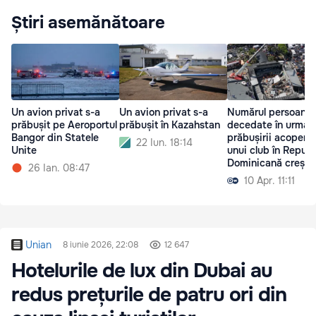
Știri asemănătoare
Un avion privat s-a
Un avion privat s-a
Numărul persoanel
prăbușit pe Aeroportul
prăbușit în Kazahstan
decedate în urma
Bangor din Statele
prăbușirii acoperiș
22 Iun. 18:14
Unite
unui club în Republ
Dominicană crește
26 Ian. 08:47
10 Apr. 11:11
Unian
8 iunie 2026, 22:08
12 647
Hotelurile de lux din Dubai au
redus prețurile de patru ori din