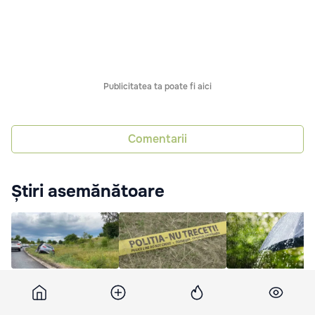
Publicitatea ta poate fi aici
Comentarii
Știri asemănătoare
Accident în satul
Un tânăr de 23 de ani
Recomandările IGS
Bardar: O mașină a
a fost găsit împușcat în
contextul Codului
ajuns într-un șanț
mașină la Ialoveni
Galben: Închideți