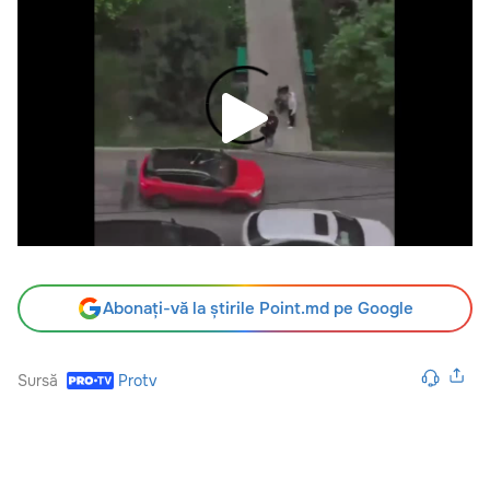
Abonați-vă la știrile Point.md pe Google
Sursă
Protv