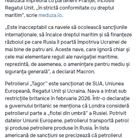
realizată împreună cu partenerii Franței, inclusiv
Regatul Unit, „în strictă conformitate cu dreptul
maritim”, scrie
meduza.io
.
„Este inacceptabil ca navele să ocolească sancțiunile
internaționale, să încalce dreptul maritim și să finanțeze
războiul pe care Rusia îl poartă împotriva Ucrainei de
mai bine de patru ani. Aceste nave, care ignoră chiar și
cele mai elementare reguli ale navigației maritime,
reprezintă, de asemenea, o amenințare pentru mediu și
siguranța generală”, a declarat Macron.
Petrolierul „Tagor” este sancționat de SUA, Uniunea
Europeană, Regatul Unit și Ucraina. Nava a intrat sub
restricțiile britanice în februarie 2026. Într-o declarație
a guvernului britanic se menționa că Londra consideră
petrolierul parte a „flotei din umbră” a Rusiei. Potrivit
datelor Uniunii Europene, petrolierul transportă petrol
și produse petroliere produse în Rusia. În lista
americană de sancțiuni se precizează că petrolierul