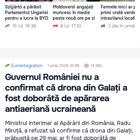
Szijjártó a părăsit
Moldovenii angajați
Fermele mici ar pu
Parlamentul Ungariei
muncesc în medie
primi undă verde î
pentru a lucra la BYD
peste nouă ore pe zi
intravilanul localită
15 Iul. 19:36
8 Iul. 17:10
3 zile în urmă
Eurointegration
1 iunie 2026, 10:56
14 362
Guvernul României nu a
confirmat că drona din Galați a
fost doborâtă de apărarea
antiaeriană ucraineană
Ministrul interimar al Apărării din România, Radu
Miruță, a refuzat să confirme că drona din Galați,
prăbușită pe 29 mai, ar fi fost doborâtă de