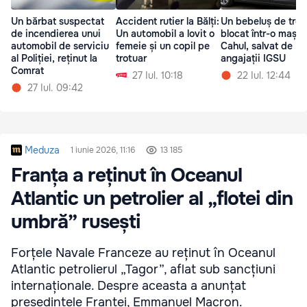
Un bărbat suspectat
Accident rutier la Bălți:
Un bebeluș de trei 
de incendierea unui
Un automobil a lovit o
blocat într-o mașin
automobil de serviciu
femeie și un copil pe
Cahul, salvat de
al Poliției, reținut la
trotuar
angajații IGSU
Comrat
27 Iul. 10:18
22 Iul. 12:44
27 Iul. 09:42
Meduza
1 iunie 2026, 11:16
13 185
Franța a reținut în Oceanul
Atlantic un petrolier al „flotei din
umbră” rusești
Forțele Navale Franceze au reținut în Oceanul
Atlantic petrolierul „Tagor”, aflat sub sancțiuni
internaționale. Despre aceasta a anunțat
președintele Franței, Emmanuel Macron.