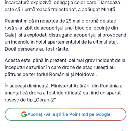
încărcătură explozivă, obligația celor care îl lansează
este să-i urmărească traiectoria”, a adăugat Miruță.
Reamintim că în noaptea de 29 mai o dronă de atac
rusă s-a izbit de acoperișul unui bloc de locuințe din
Galați și a explodat, distrugând acoperișul și provocând
un incendiu în holul apartamentului de la ultimul etaj.
Două persoane au fost rănite.
Acesta este, până în prezent, cel mai grav incident de la
începutul cazurilor în care drone de atac rusești au
pătruns pe teritoriul României și Moldovei.
În aceeași dimineață, Ministerul Apărării din România a
anunțat că drona a fost identificată ca fiind un aparat
rusesc de tip „Geran-2”.
Abonați-vă la știrile Point.md pe Google