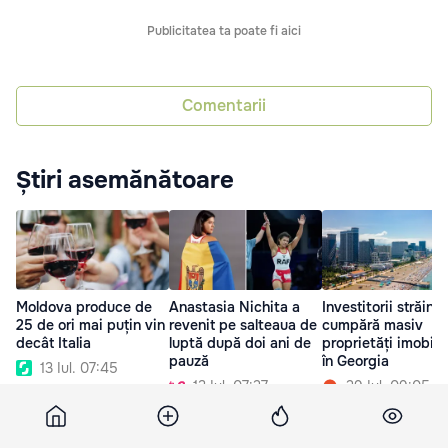
Publicitatea ta poate fi aici
Comentarii
Știri asemănătoare
Moldova produce de
Anastasia Nichita a
Investitorii străini
25 de ori mai puțin vin
revenit pe salteaua de
cumpără masiv
decât Italia
luptă după doi ani de
proprietăți imobili
pauză
în Georgia
13 Iul. 07:45
13 Iul. 07:27
29 Iul. 09:05