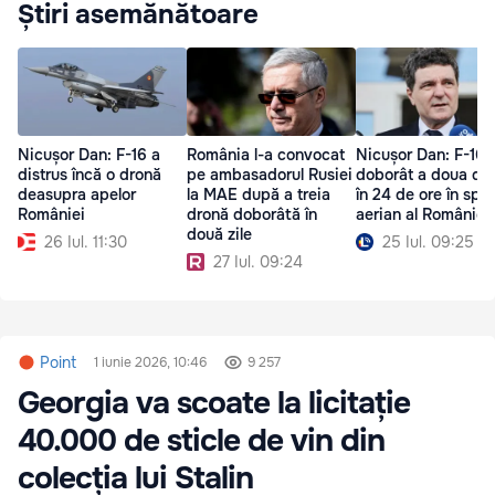
Știri asemănătoare
Nicușor Dan: F-16 a
România l-a convocat
Nicușor Dan: F-16 
distrus încă o dronă
pe ambasadorul Rusiei
doborât a doua dr
deasupra apelor
la MAE după a treia
în 24 de ore în spaț
României
dronă doborâtă în
aerian al României
două zile
26 Iul. 11:30
25 Iul. 09:25
27 Iul. 09:24
Point
1 iunie 2026, 10:46
9 257
Georgia va scoate la licitație
40.000 de sticle de vin din
colecția lui Stalin