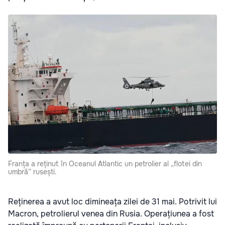
Franța a reținut în Oceanul Atlantic un petrolier al „flotei din
umbră” rusești.
Reținerea a avut loc dimineața zilei de 31 mai. Potrivit lui
Macron, petrolierul venea din Rusia. Operațiunea a fost