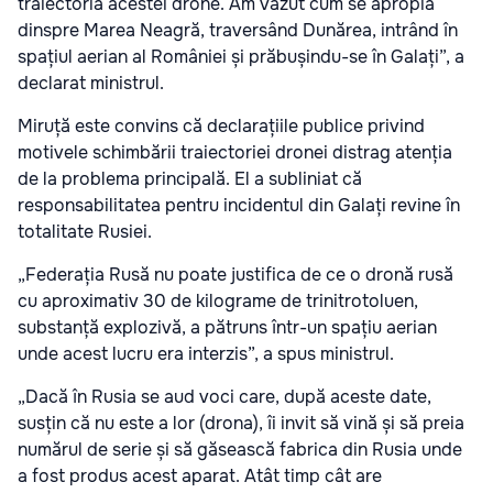
traiectoria acestei drone. Am văzut cum se apropia
dinspre Marea Neagră, traversând Dunărea, intrând în
spațiul aerian al României și prăbușindu-se în Galați”, a
declarat ministrul.
Miruță este convins că declarațiile publice privind
motivele schimbării traiectoriei dronei distrag atenția
de la problema principală. El a subliniat că
responsabilitatea pentru incidentul din Galați revine în
totalitate Rusiei.
„Federația Rusă nu poate justifica de ce o dronă rusă
cu aproximativ 30 de kilograme de trinitrotoluen,
substanță explozivă, a pătruns într-un spațiu aerian
unde acest lucru era interzis”, a spus ministrul.
„Dacă în Rusia se aud voci care, după aceste date,
susțin că nu este a lor (drona), îi invit să vină și să preia
numărul de serie și să găsească fabrica din Rusia unde
a fost produs acest aparat. Atât timp cât are