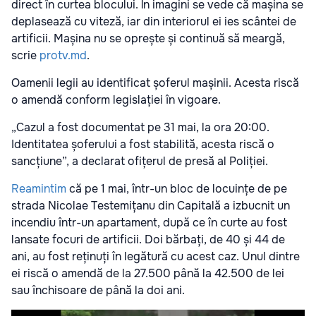
direct în curtea blocului. În imagini se vede că mașina se
deplasează cu viteză, iar din interiorul ei ies scântei de
artificii. Mașina nu se oprește și continuă să meargă,
scrie
protv.md
.
Oamenii legii au identificat șoferul mașinii. Acesta riscă
o amendă conform legislației în vigoare.
„Cazul a fost documentat pe 31 mai, la ora 20:00.
Identitatea șoferului a fost stabilită, acesta riscă o
sancțiune”, a declarat ofițerul de presă al Poliției.
Reamintim
că pe 1 mai, într-un bloc de locuințe de pe
strada Nicolae Testemițanu din Capitală a izbucnit un
incendiu într-un apartament, după ce în curte au fost
lansate focuri de artificii.
Doi bărbați, de 40 și 44 de
ani, au fost reținuți în legătură cu acest caz. Unul dintre
ei riscă o amendă de la 27.500 până la 42.500 de lei
sau închisoare de până la doi ani.