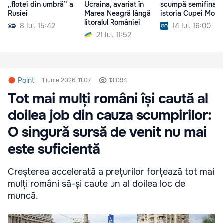
„flotei din umbră” a
Ucraina, avariat în
scumpă semifinală
Rusiei
Marea Neagră lângă
istoria Cupei Mond
litoralul României
8 Iul. 15:42
14 Iul. 16:00
21 Iul. 11:52
Point
1 iunie 2026, 11:07
13 094
Tot mai mulți români își caută al
doilea job din cauza scumpirilor:
O singură sursă de venit nu mai
este suficientă
Creșterea accelerată a prețurilor forțează tot mai
mulți români să-și caute un al doilea loc de
muncă.