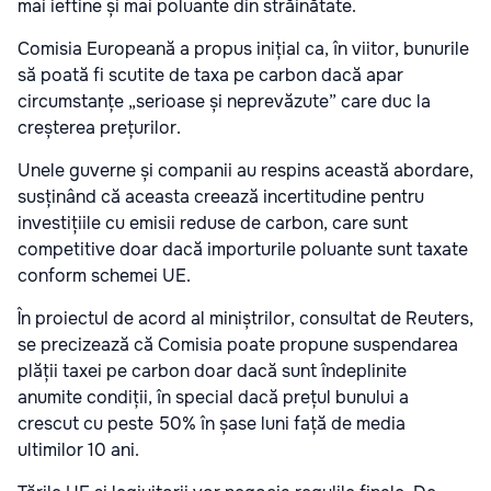
mai ieftine și mai poluante din străinătate.
Comisia Europeană a propus inițial ca, în viitor, bunurile
să poată fi scutite de taxa pe carbon dacă apar
circumstanțe „serioase și neprevăzute” care duc la
creșterea prețurilor.
Unele guverne și companii au respins această abordare,
susținând că aceasta creează incertitudine pentru
investițiile cu emisii reduse de carbon, care sunt
competitive doar dacă importurile poluante sunt taxate
conform schemei UE.
În proiectul de acord al miniștrilor, consultat de Reuters,
se precizează că Comisia poate propune suspendarea
plății taxei pe carbon doar dacă sunt îndeplinite
anumite condiții, în special dacă prețul bunului a
crescut cu peste 50% în șase luni față de media
ultimilor 10 ani.