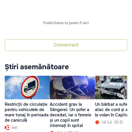
Publicitatea ta poate fi aici
Comentarii
Știri asemănătoare
Restricții de circulație
Accident grav la
Un bărbat a suferit
pentru vehiculele de
Sângerei: Un șofer a
atac de cord și a m
mare tonaj în perioada
decedat, iar o femeie
la volan în Capitală
de caniculă
și un copil sunt
14 Iul. 10:21
internați în spital
ieri