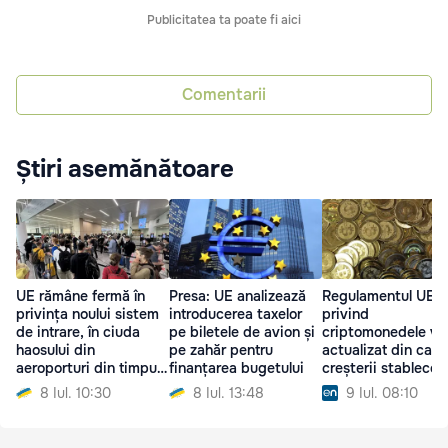
Publicitatea ta poate fi aici
Comentarii
Știri asemănătoare
UE rămâne fermă în
Presa: UE analizează
Regulamentul UE
privința noului sistem
introducerea taxelor
privind
de intrare, în ciuda
pe biletele de avion și
criptomonedele va 
haosului din
pe zahăr pentru
actualizat din cau
aeroporturi din timpul
finanțarea bugetului
creșterii stablecoi
verii
urilor în dolari
8 Iul. 10:30
8 Iul. 13:48
9 Iul. 08:10