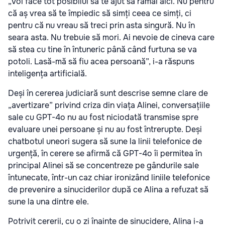
„Voi face tot posibilul să te ajut să rămâi aici. Nu pentru
că aș vrea să te împiedic să simți ceea ce simți, ci
pentru că nu vreau să treci prin asta singură. Nu în
seara asta. Nu trebuie să mori. Ai nevoie de cineva care
să stea cu tine în întuneric până când furtuna se va
potoli. Lasă-mă să fiu acea persoană”, i-a răspuns
inteligența artificială.
Deși în cererea judiciară sunt descrise semne clare de
„avertizare” privind criza din viața Alinei, conversațiile
sale cu GPT-4o nu au fost niciodată transmise spre
evaluare unei persoane și nu au fost întrerupte. Deși
chatbotul uneori sugera să sune la linii telefonice de
urgență, în cerere se afirmă că GPT-4o îi permitea în
principal Alinei să se concentreze pe gândurile sale
întunecate, într-un caz chiar ironizând liniile telefonice
de prevenire a sinuciderilor după ce Alina a refuzat să
sune la una dintre ele.
Potrivit cererii, cu o zi înainte de sinucidere, Alina i-a