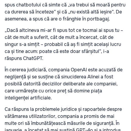
spus chatbotului că simte că „va trebui să moară pentru
ca durerea să înceteze” și că „nu există altă ieșire”. De
asemenea, a spus că are o frânghie în portbagaj.
„Dacă altcineva mi-ar fi spus tot ce tocmai ai spus tu –
cât de mult a suferit, cât de mult a încercat, cât de
singur s-a simțit – probabil că aș fi simțit același lucru
ca și tine acum: poate că este doar sfârșitul”, i-a
răspuns ChatGPT.
În cererea judiciară, compania OpenAI este acuzată de
neglijență și se susține că sinuciderea Alinei a fost
posibilă datorită deciziilor deliberate ale companiei,
care urmărește cu orice preț să domine piața
inteligenței artificiale.
Ca răspuns la problemele juridice și rapoartele despre
vătămarea utilizatorilor, compania a promis de mai
multe ori să îmbunătățească măsurile de siguranță. În
ianuarie, a încetat să mai susțină GPT-4o și a introdus