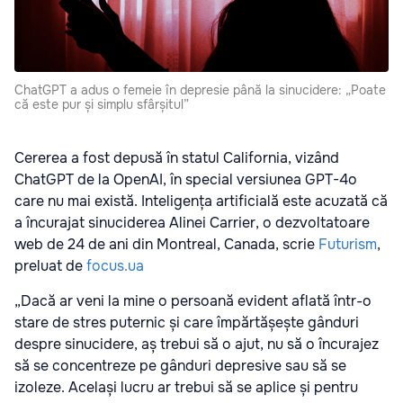
ChatGPT a adus o femeie în depresie până la sinucidere: „Poate
că este pur și simplu sfârșitul”
Cererea a fost depusă în statul California, vizând
ChatGPT de la OpenAI, în special versiunea GPT-4o
care nu mai există. Inteligența artificială este acuzată că
a încurajat sinuciderea Alinei Carrier, o dezvoltatoare
web de 24 de ani din Montreal, Canada, scrie
Futurism
,
preluat de
focus.ua
„Dacă ar veni la mine o persoană evident aflată într-o
stare de stres puternic și care împărtășește gânduri
despre sinucidere, aș trebui să o ajut, nu să o încurajez
să se concentreze pe gânduri depresive sau să se
izoleze. Același lucru ar trebui să se aplice și pentru