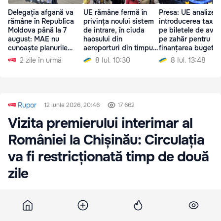
Delegația afgană va
UE rămâne fermă în
Presa: UE analizea
rămâne în Republica
privința noului sistem
introducerea taxel
Moldova până la 7
de intrare, în ciuda
pe biletele de avio
august: MAE nu
haosului din
pe zahăr pentru
cunoaște planurile
aeroporturi din timpul
finanțarea bugetul
acestora
verii
2 zile în urmă
8 Iul. 10:30
8 Iul. 13:48
Rupor
12 iunie 2026, 20:46
17 662
Vizita premierului interimar al
României la Chișinău: Circulația
va fi restricționată timp de două
zile
Accesul în mai multe locuri publice din Capitală
va fi restricționat, iar drumurile vor fi închise timp
de două zile.