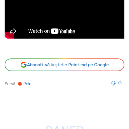
Abonați-vă la știrile Point.md pe Google
Sursă
Point