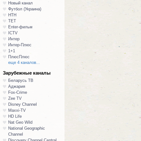
Новый канал
Футбол (Украина)
НТН
ТЕТ
Enter-фильм
ICTV
Интер
Интер-Плюс
1+1
ПлюсПлюс
еще 4 каналов...
Зарубежные каналы
Беларусь ТВ
Аджария
Fox-Crime
Zee TV
Disney Channel
Maxxi-TV
HD Life
Nat Geo Wild
National Geographic
Channel
Discovery Channel Central