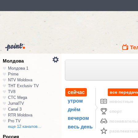
Те
Молдова
Молдова 1
Prime
NTV Moldova
ТНТ Exclusiv TV
TV8
сейчас
все передач
СТС Mega
утром
новостные
JurnalTV
Canal 3
днём
спорт
RTR Moldova
вечером
Pro TV
познавател
еще 12 каналов...
весь день
развлекател
Россия