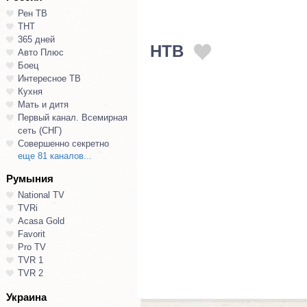
Рен ТВ
ТНТ
365 дней
НТВ
Авто Плюс
Боец
Интересное ТВ
Кухня
Мать и дитя
Первый канал. Всемирная
сеть (СНГ)
Совершенно секретно
еще 81 каналов...
Румыния
National TV
TVRi
Acasa Gold
Favorit
Pro TV
TVR 1
TVR 2
Украина