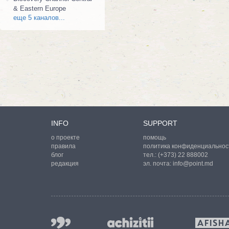
& Eastern Europe
еще 5 каналов...
INFO
SUPPORT
о проекте
помощь
правила
политика конфиденциальнос
блог
тел.:
(+373) 22 888002
редакция
эл. почта:
info@point.md