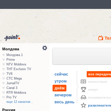
Те
Молдова
Молдова 1
Prime
NTV Moldova
ТНТ Exclusiv TV
TV8
сейчас
все передач
СТС Mega
утром
новостные
JurnalTV
Canal 3
днём
спорт
RTR Moldova
вечером
Pro TV
познавател
еще 12 каналов...
весь день
развлекател
Россия