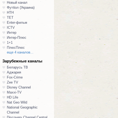
Новый канал
Футбол (Украина)
НТН
ТЕТ
Enter-фильм
ICTV
Интер
Интер-Плюс
1+1
ПлюсПлюс
еще 4 каналов...
Зарубежные каналы
Беларусь ТВ
Аджария
Fox-Crime
Zee TV
Disney Channel
Maxxi-TV
HD Life
Nat Geo Wild
National Geographic
Channel
Discovery Channel Central