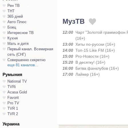
Рен ТВ
ТНТ
365 дней
МузТВ
Авто Плюс
Боец
12:00
Чарт "Золотой граммофон Р
Интересное ТВ
Кухня
(16+)
Мать и дитя
13:00
Хиты по-русски (16+)
Первый канал. Всемирная
14:00
Топ-15 Like FM (16+)
сеть (СНГ)
15:00
Pro-Новости (16+)
Совершенно секретно
15:20
В десятку! (16+)
еще 81 каналов...
16:00
Битва фанклубов (16+)
Румыния
17:00
Лайкер (16+)
National TV
TVRi
Acasa Gold
Favorit
Pro TV
TVR 1
TVR 2
Украина