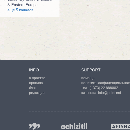
& Eastern Europe
еще 5 каналов...
INFO
SUPPORT
о проекте
помощь
правила
политика конфиденциальнос
блог
тел.:
(+373) 22 888002
редакция
эл. почта:
info@point.md