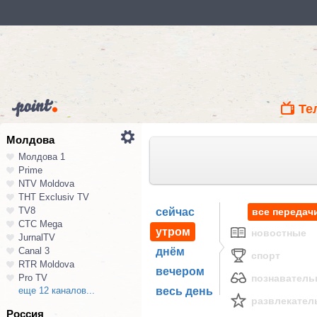
Те
Молдова
Молдова 1
Prime
NTV Moldova
ТНТ Exclusiv TV
TV8
сейчас
все передач
СТС Mega
утром
новостные
JurnalTV
Canal 3
днём
спорт
RTR Moldova
вечером
Pro TV
познавател
еще 12 каналов...
весь день
развлекател
Россия