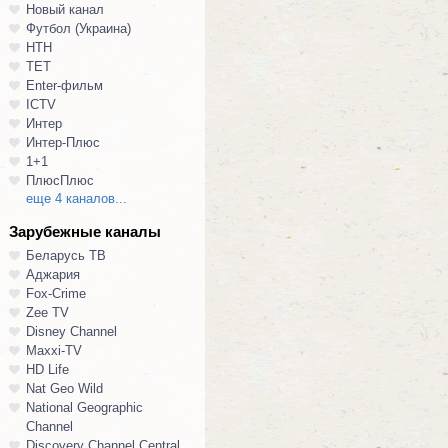
Новый канал
Футбол (Украина)
НТН
ТЕТ
Enter-фильм
ICTV
Интер
Интер-Плюс
1+1
ПлюсПлюс
еще 4 каналов...
Зарубежные каналы
Беларусь ТВ
Аджария
Fox-Crime
Zee TV
Disney Channel
Maxxi-TV
HD Life
Nat Geo Wild
National Geographic
Channel
Discovery Channel Central