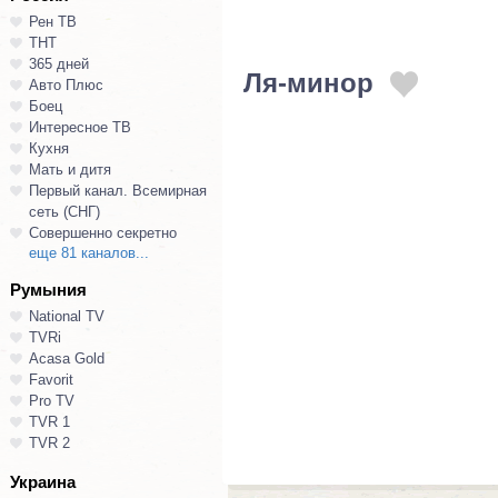
Рен ТВ
ТНТ
365 дней
Ля-минор
Авто Плюс
Боец
Интересное ТВ
Кухня
Мать и дитя
Первый канал. Всемирная
сеть (СНГ)
Совершенно секретно
еще 81 каналов...
Румыния
National TV
TVRi
Acasa Gold
Favorit
Pro TV
TVR 1
TVR 2
Украина