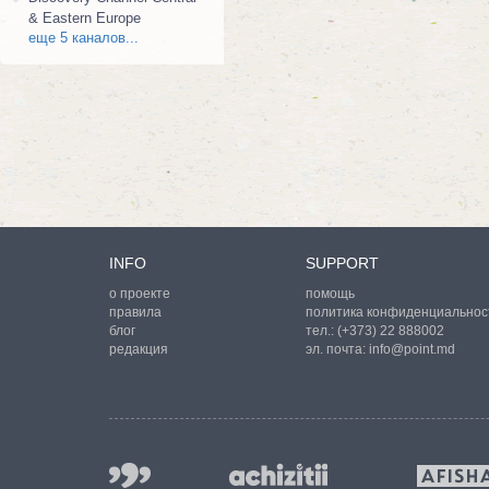
& Eastern Europe
еще 5 каналов...
INFO
SUPPORT
о проекте
помощь
правила
политика конфиденциальнос
блог
тел.:
(+373) 22 888002
редакция
эл. почта:
info@point.md