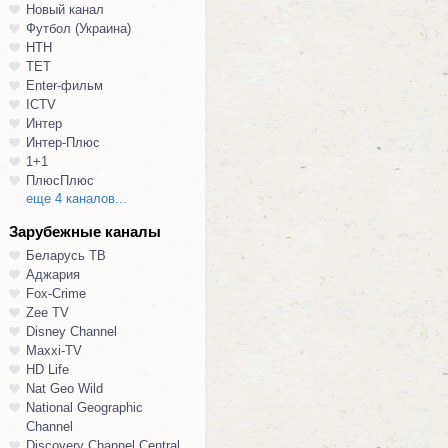
Новый канал
Футбол (Украина)
НТН
ТЕТ
Enter-фильм
ICTV
Интер
Интер-Плюс
1+1
ПлюсПлюс
еще 4 каналов...
Зарубежные каналы
Беларусь ТВ
Аджария
Fox-Crime
Zee TV
Disney Channel
Maxxi-TV
HD Life
Nat Geo Wild
National Geographic
Channel
Discovery Channel Central