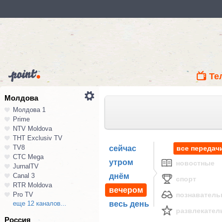
Те
Молдова
Молдова 1
Prime
NTV Moldova
ТНТ Exclusiv TV
TV8
сейчас
все передач
СТС Mega
утром
новостные
JurnalTV
Canal 3
днём
спорт
RTR Moldova
вечером
Pro TV
познавател
еще 12 каналов...
весь день
развлекател
Россия