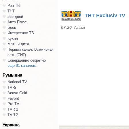
Рен ТВ
ТНТ
ТНТ Exclusiv TV
365 дней
Авто Плюс
07:20
Astazi
Боец
Интересное ТВ
Кухня
Мать и дитя
Первый канал. Всемирная
сеть (СНГ)
Совершенно секретно
еще 81 каналов...
Румыния
National TV
TVRi
Acasa Gold
Favorit
Pro TV
TVR 1
TVR 2
Украина