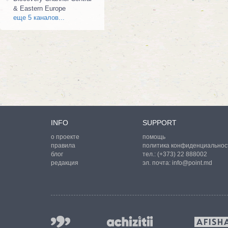
& Eastern Europe
еще 5 каналов...
INFO
SUPPORT
о проекте
помощь
правила
политика конфиденциальнос
блог
тел.:
(+373) 22 888002
редакция
эл. почта:
info@point.md