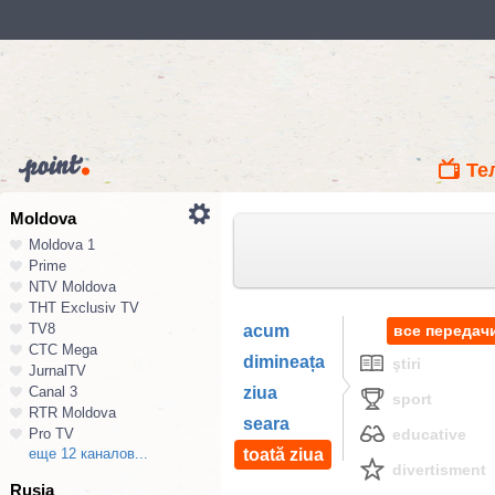
Те
Moldova
Moldova 1
Prime
NTV Moldova
ТНТ Exclusiv TV
TV8
acum
все передач
СТС Mega
dimineața
ştiri
JurnalTV
Canal 3
ziua
sport
RTR Moldova
seara
Pro TV
educative
еще 12 каналов...
toată ziua
divertisment
Rusia