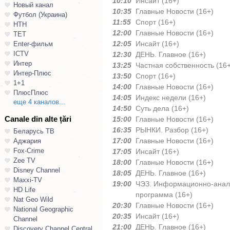
10:10
Инсайт (16+)
Новый канал
10:35
Главные Новости (16+)
Футбол (Украина)
11:55
Спорт (16+)
НТН
12:00
Главные Новости (16+)
ТЕТ
12:05
Инсайт (16+)
Enter-фильм
ICTV
12:30
ДЕНЬ. Главное (16+)
Интер
13:25
Частная собственность (16+
Интер-Плюс
13:50
Спорт (16+)
1+1
14:00
Главные Новости (16+)
ПлюсПлюс
14:05
Индекс недели (16+)
еще 4 каналов...
14:50
Суть дела (16+)
Canale din alte țări
15:00
Главные Новости (16+)
16:35
РЫНКИ. Разбор (16+)
Беларусь ТВ
17:00
Главные Новости (16+)
Аджария
Fox-Crime
17:05
Инсайт (16+)
Zee TV
18:00
Главные Новости (16+)
Disney Channel
18:05
ДЕНЬ. Главное (16+)
Maxxi-TV
19:00
ЧЭЗ. Информационно-анал
HD Life
программа (16+)
Nat Geo Wild
20:30
Главные Новости (16+)
National Geographic
20:35
Инсайт (16+)
Channel
21:00
ДЕНЬ. Главное (16+)
Discovery Channel Central