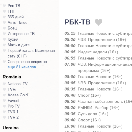
Рен ТВ
ТНТ
365 дней
РБК-ТВ
Авто Плюс
Боец
05:15
Главные Новости с субтитр
Интересное ТВ
Кухня
05:20
ЧЭЗ. Продолжение (16+)
Мать и дитя
06:00
Главные Новости с субтитр
Первый канал. Всемирная
06:05
Индекс недели (16+)
сеть (СНГ)
06:55
Главные Новости с субтитр
Совершенно секретно
07:00
ЧЭЗ. Информационно-анал
еще 81 каналов...
программа (16+)
România
08:00
Главные Новости (16+)
08:05
ЧЭЗ. Продолжение (16+)
National TV
08:35
Главные Новости (16+)
TVRi
Acasa Gold
08:40
Спорт (16+)
Favorit
08:50
Частная собственность (16+
Pro TV
09:20
РЫНКИ. Разбор (16+)
TVR 1
09:35
Суть дела (16+)
TVR 2
09:40
Спорт (16+)
10:00
Главные Новости (16+)
Ucraina