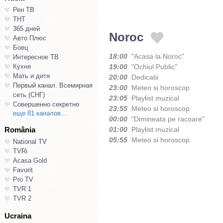
Рен ТВ
ТНТ
365 дней
Noroc
Авто Плюс
Боец
18:00
"Acasa la Noroc"
Интересное ТВ
Кухня
19:00
"Ochiul Public"
Мать и дитя
20:00
Dedicatii
Первый канал. Всемирная
23:00
Meteo si horoscop
сеть (СНГ)
23:05
Playlist muzical
Совершенно секретно
23:55
Meteo si horoscop
еще 81 каналов...
00:00
"Dimineata pe racoare"
România
01:00
Playlist muzical
05:55
Meteo si horoscop
National TV
TVRi
Acasa Gold
Favorit
Pro TV
TVR 1
TVR 2
Ucraina