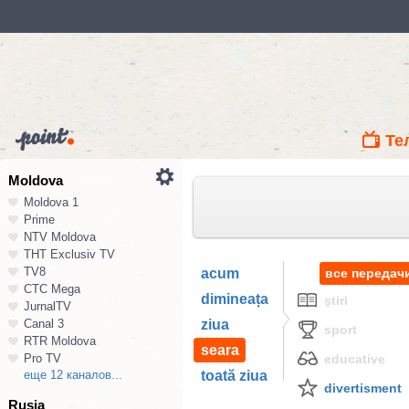
Те
Moldova
Moldova 1
Prime
NTV Moldova
ТНТ Exclusiv TV
TV8
acum
все передач
СТС Mega
dimineața
ştiri
JurnalTV
Canal 3
ziua
sport
RTR Moldova
seara
Pro TV
educative
еще 12 каналов...
toată ziua
divertisment
Rusia