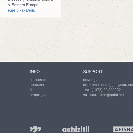
& Eastern Europe
еще 5 каналов...
INFO
SUPPORT
о проекте
помощь
правила
политика конфиденциальнос
блог
тел.:
(+373) 22 888002
редакция
эл. почта:
info@point.md