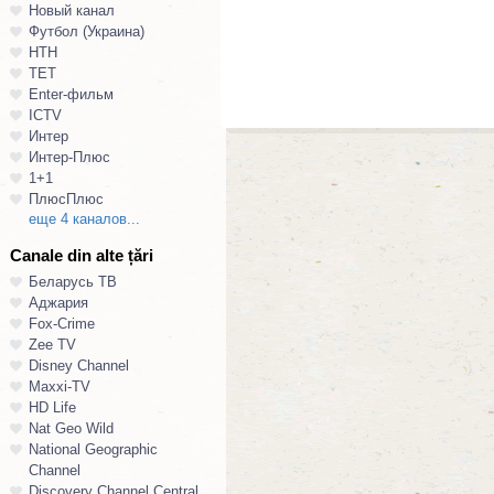
Новый канал
Футбол (Украина)
НТН
ТЕТ
Enter-фильм
ICTV
Интер
Интер-Плюс
1+1
ПлюсПлюс
еще 4 каналов...
Canale din alte țări
Беларусь ТВ
Аджария
Fox-Crime
Zee TV
Disney Channel
Maxxi-TV
HD Life
Nat Geo Wild
National Geographic
Channel
Discovery Channel Central