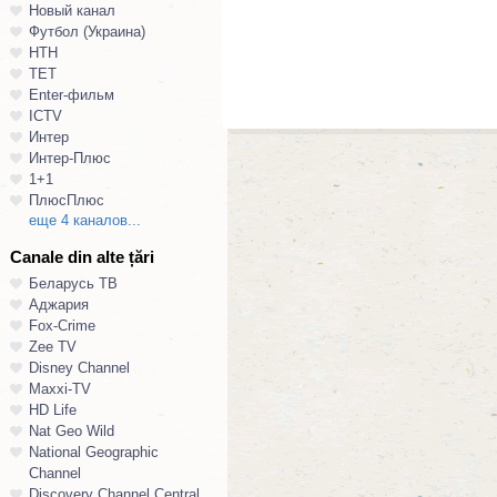
Новый канал
Футбол (Украина)
НТН
ТЕТ
Enter-фильм
ICTV
Интер
Интер-Плюс
1+1
ПлюсПлюс
еще 4 каналов...
Canale din alte țări
Беларусь ТВ
Аджария
Fox-Crime
Zee TV
Disney Channel
Maxxi-TV
HD Life
Nat Geo Wild
National Geographic
Channel
Discovery Channel Central