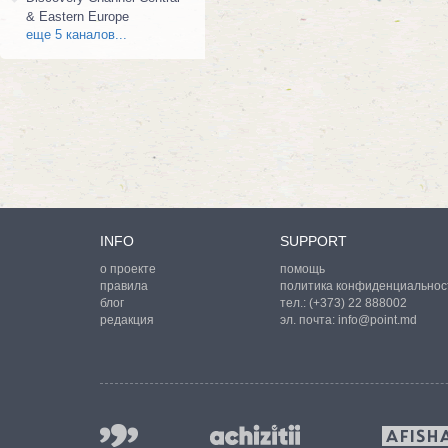
& Eastern Europe
еще 5 каналов...
INFO
SUPPORT
о проекте
помощь
правила
политика конфиденциальнос
блог
тел.:
(+373) 22 888002
редакция
эл. почта:
info@point.md