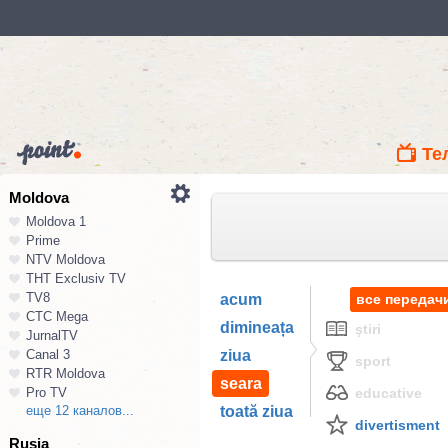
Те
Moldova
Moldova 1
Prime
NTV Moldova
ТНТ Exclusiv TV
TV8
acum
все передач
СТС Mega
dimineața
ştiri
JurnalTV
Canal 3
ziua
sport
RTR Moldova
seara
Pro TV
educative
еще 12 каналов...
toată ziua
divertisment
Rusia