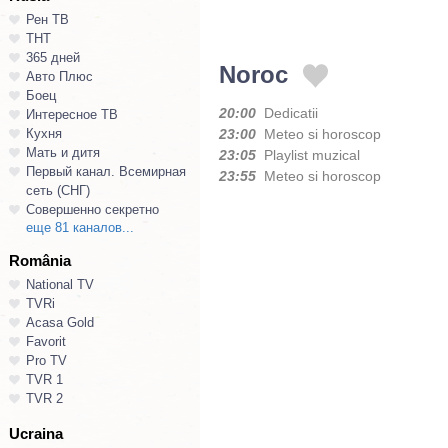
Рен ТВ
ТНТ
365 дней
Noroc
Авто Плюс
Боец
20:00
Dedicatii
Интересное ТВ
Кухня
23:00
Meteo si horoscop
Мать и дитя
23:05
Playlist muzical
Первый канал. Всемирная
23:55
Meteo si horoscop
сеть (СНГ)
Совершенно секретно
еще 81 каналов...
România
National TV
TVRi
Acasa Gold
Favorit
Pro TV
TVR 1
TVR 2
Ucraina