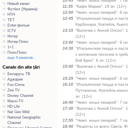
10:45
"Чемп. юных пекарей". 7 сез
Новый канал
11:35
"Кафе Марии". 19 эп. (12+)
Футбол (Украина)
12:00
"Чемп. юных пекарей". 6 сез
НТН
12:45
"Итальянская пицца и паст
ТЕТ
Карбонара. Коктейль Хьюго".
Enter-фильм
13:15
"Выпечка с Анной Олсон". 1 
ICTV
Интер
(12+)
Интер-Плюс
13:40
"Чемп. юных пекарей". 6 сез
1+1
14:30
"Итальянская пицца и паста
ПлюсПлюс
с копченым лососем и гриб
еще 4 каналов...
Бэй Бриз". 6 эп. (12+)
15:00
"Выпечка с Анной Олсон". 1 
Canale din alte țări
(12+)
Беларусь ТВ
15:25
"Чемп. юных пекарей". 6 сез
Аджария
16:10
"Итальянская пицца и паст
Fox-Crime
Zee TV
Путтанеска. Коктейль кокос
Disney Channel
эп. (12+)
Maxxi-TV
16:40
"Чемп. юных пекарей". 7 сез
HD Life
17:30
"Выпечка с Анной Олсон". 1 
Nat Geo Wild
(12+)
National Geographic
17:55
"Чемп. юных пекарей". 7 сез
Channel
18:40
"Рецепты со всего Света: Фу