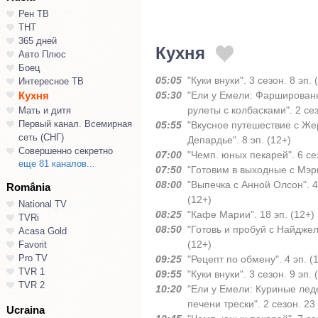
Рен ТВ
ТНТ
365 дней
Кухня
Авто Плюс
Боец
05:05
"Куки внуки". 3 сезон. 8 эп. 
Интересное ТВ
Кухня
05:30
"Ели у Емели: Фарширован
рулеты с колбасками". 2 сез
Мать и дитя
Первый канал. Всемирная
05:55
"Вкусное путешествие с Ж
сеть (СНГ)
Депардье". 8 эп. (12+)
Совершенно секретно
07:00
"Чемп. юных пекарей". 6 сез
еще 81 каналов...
07:50
"Готовим в выходные с Мэри"
08:00
"Выпечка с Анной Олсон". 4 
România
(12+)
National TV
08:25
"Кафе Марии". 18 эп. (12+)
TVRi
08:50
"Готовь и пробуй с Найджел
Acasa Gold
(12+)
Favorit
Pro TV
09:25
"Рецепт по обмену". 4 эп. (
TVR 1
09:55
"Куки внуки". 3 сезон. 9 эп. 
TVR 2
10:20
"Ели у Емели: Куриные леде
печени трески". 2 сезон. 23 
Ucraina