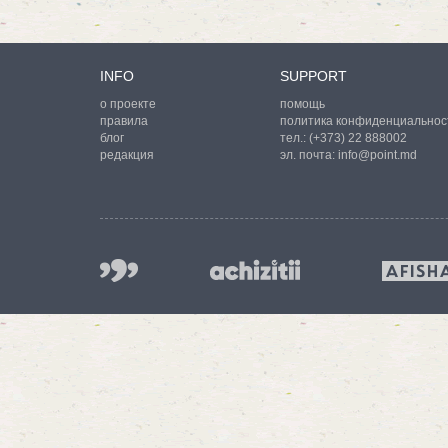
INFO
SUPPORT
о проекте
помощь
правила
политика конфиденциальнос
блог
тел.:
(+373) 22 888002
редакция
эл. почта:
info@point.md