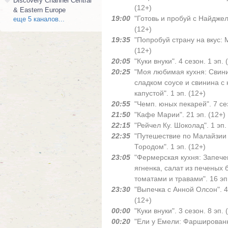
Discovery Channel Central
(12+)
& Eastern Europe
19:00
"Готовь и пробуй с Найджел
еще 5 каналов...
(12+)
19:35
"Попробуй страну на вкус: М
(12+)
20:05
"Куки внуки". 4 сезон. 1 эп. 
20:25
"Моя любимая кухня: Свини
сладком соусе и свинина с
капустой". 1 эп. (12+)
20:55
"Чемп. юных пекарей". 7 сез
21:50
"Кафе Марии". 21 эп. (12+)
22:15
"Рейчел Ку. Шоколад". 1 эп.
22:35
"Путешествие по Малайзии
Тородом". 1 эп. (12+)
23:05
"Фермерская кухня: Запече
ягненка, салат из печеных 
томатами и травами". 16 эп
23:30
"Выпечка с Анной Олсон". 4 
(12+)
00:00
"Куки внуки". 3 сезон. 8 эп. 
00:20
"Ели у Емели: Фарширован