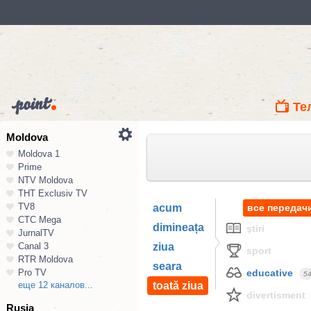
Те
Moldova
Moldova 1
Prime
NTV Moldova
ТНТ Exclusiv TV
TV8
acum
все передач
СТС Mega
dimineața
ştiri
JurnalTV
Canal 3
ziua
sport
RTR Moldova
seara
Pro TV
educative
5
еще 12 каналов...
toată ziua
divertisment
Rusia