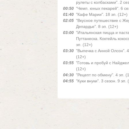
рулеты с колбасками". 2 сез
00:50
"Чемп. юных пекарей". 6 сез
01:40
"Кафе Марии". 18 эп. (12+)
02:05
"Вкусное путешествие с Ж
Депардье". 8 эп. (12+)
03:00
"Итальянская пицца и паст
Путтанеска. Коктейль кокос
эп. (12+)
03:30
"Выпечка с Анной Олсон". 4 
(12+)
03:55
"Готовь и пробуй с Найджел
(12+)
04:30
"Рецепт по обмену". 4 эп. (
04:55
"Куки внуки". 3 сезон. 9 эп. 