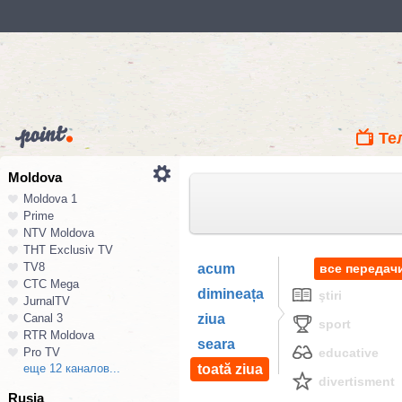
Те
Moldova
Moldova 1
Prime
NTV Moldova
ТНТ Exclusiv TV
TV8
acum
все передач
СТС Mega
dimineața
ştiri
JurnalTV
Canal 3
ziua
sport
RTR Moldova
seara
Pro TV
educative
еще 12 каналов...
toată ziua
divertisment
Rusia