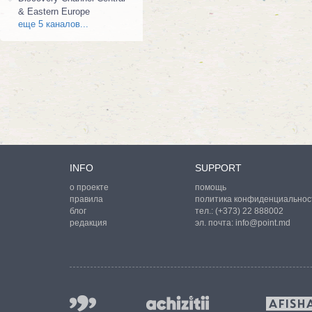
& Eastern Europe
еще 5 каналов...
INFO
SUPPORT
о проекте
помощь
правила
политика конфиденциальнос
блог
тел.:
(+373) 22 888002
редакция
эл. почта:
info@point.md