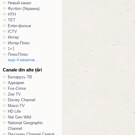
Новый канал
Футбол (Украина)
НТН
ТЕТ
Enter-фильм
ICTV
Интер
Интер-Плюс
1+1
ПлюсПлюс
еще 4 каналов...
Canale din alte țări
Беларусь ТВ
Аджария
Fox-Crime
Zee TV
Disney Channel
Maxxi-TV
HD Life
Nat Geo Wild
National Geographic
Channel
Discovery Channel Central