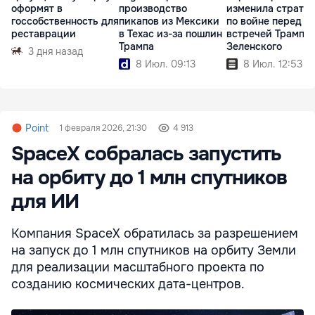
оформят в
производство
изменила страте
госсобственность для
пикапов из Мексики
по войне перед
реставрации
в Техас из-за пошлин
встречей Трампа 
Трампа
Зеленского
3 дня назад
8 Июл. 09:13
8 Июл. 12:53
Point
1 февраля 2026, 21:30
4 913
SpaceX собралась запустить
на орбиту до 1 млн спутников
для ИИ
Компания SpaceX обратилась за разрешением
на запуск до 1 млн спутников на орбиту Земли
для реализации масштабного проекта по
созданию космических дата-центров.