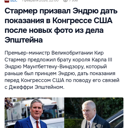
Bbc
1 февраля 2026, 22:00
7 956
Стармер призвал Эндрю дать
показания в Конгрессе США
после новых фото из дела
Эпштейна
Премьер-министр Великобритании Кир
Стармер предложил брату короля Карла III
Эндрю Маунтбеттену-Виндзору, который
раньше был принцем Эндрю, дать показания
перед Конгрессом США по поводу его связей
с Джеффри Эпштейном.