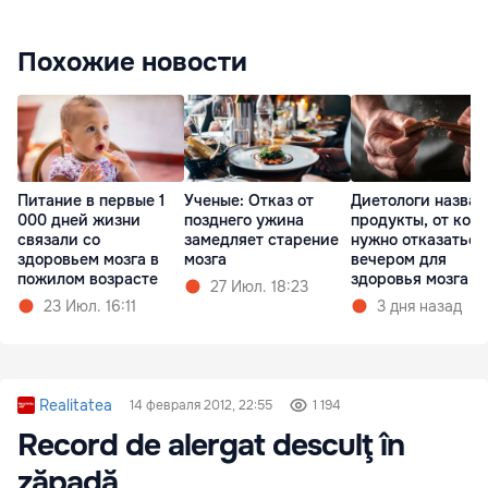
Похожие новости
Питание в первые 1
Ученые: Отказ от
Диетологи назвал
000 дней жизни
позднего ужина
продукты, от кот
связали со
замедляет старение
нужно отказаться
здоровьем мозга в
мозга
вечером для
пожилом возрасте
здоровья мозга
27 Июл. 18:23
23 Июл. 16:11
3 дня назад
Realitatea
14 февраля 2012, 22:55
1 194
Record de alergat desculţ în
zăpadă