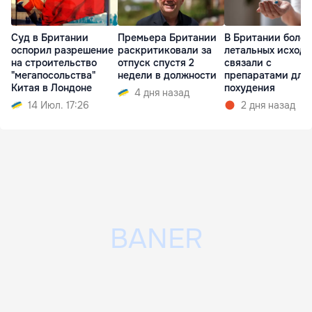
Суд в Британии
Премьера Британии
В Британии более
оспорил разрешение
раскритиковали за
летальных исходо
на строительство
отпуск спустя 2
связали с
"мегапосольства"
недели в должности
препаратами для
Китая в Лондоне
похудения
4 дня назад
14 Июл. 17:26
2 дня назад