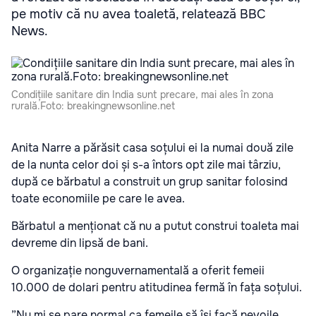
pe motiv că nu avea toaletă, relatează BBC
News.
Condițiile sanitare din India sunt precare, mai ales în zona
rurală.Foto: breakingnewsonline.net
Anita Narre a părăsit casa soțului ei la numai două zile
de la nunta celor doi și s-a întors opt zile mai târziu,
după ce bărbatul a construit un grup sanitar folosind
toate economiile pe care le avea.
Bărbatul a menționat că nu a putut construi toaleta mai
devreme din lipsă de bani.
O organizație nonguvernamentală a oferit femeii
10.000 de dolari pentru atitudinea fermă în fața soțului.
”Nu mi se pare normal ca femeile să își facă nevoile