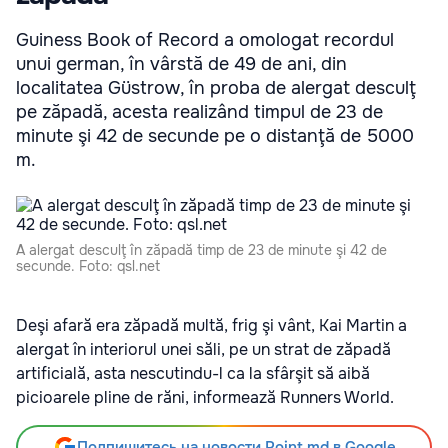
Guiness Book of Record a omologat recordul
unui german, în vârstă de 49 de ani, din
localitatea Güstrow, în proba de alergat desculţ
pe zăpadă, acesta realizând timpul de 23 de
minute şi 42 de secunde pe o distanţă de 5000
m.
A alergat desculţ în zăpadă timp de 23 de minute şi 42 de
secunde. Foto: qsl.net
Deşi afară era zăpadă multă, frig şi vânt, Kai Martin a
alergat în interiorul unei săli, pe un strat de zăpadă
artificială, asta nescutindu-l ca la sfârşit să aibă
picioarele pline de răni, informează Runners World.
Подпишитесь на новости Point.md в Google