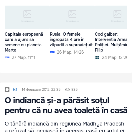
Capitala europeană
Rusia: O femeie
Cod galben:
care a ajuns să
îngropată 4 ore în
Intervenția Armatei
semene cu planeta
zăpadă a supraviețuit
Poliției. Mulțămirile
Marte
Filip
26 Мар. 14:26
27 Мар. 11:11
24 Мар. 12:20
B1
14 февраля 2012, 22:35
835
O indiancă și-a părăsit soțul
pentru că nu avea toaletă în casă
O tânără indiancă din regiunea Madhya Pradesh
a refuzat să locuiască în aceeași casă cu soțul ei,