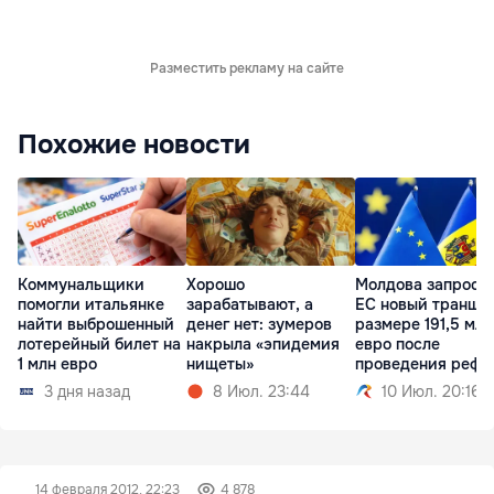
Разместить рекламу на сайте
Похожие новости
Коммунальщики
Хорошо
Молдова запроси
помогли итальянке
зарабатывают, а
ЕС новый транш в
найти выброшенный
денег нет: зумеров
размере 191,5 млн
лотерейный билет на
накрыла «эпидемия
евро после
1 млн евро
нищеты»
проведения рефо
3 дня назад
8 Июл. 23:44
10 Июл. 20:16
14 февраля 2012, 22:23
4 878