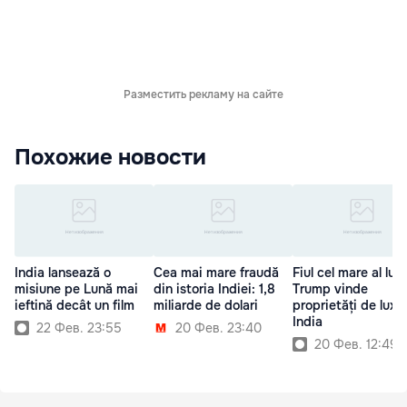
Разместить рекламу на сайте
Похожие новости
India lansează o
Cea mai mare fraudă
Fiul cel mare al lui
misiune pe Lună mai
din istoria Indiei: 1,8
Trump vinde
ieftină decât un film
miliarde de dolari
proprietăți de lux î
India
22 Фев. 23:55
20 Фев. 23:40
20 Фев. 12:49