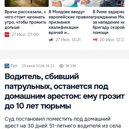
Врачи рассказали, с
В Молдове введут
В Риме задержал
чего стоит начинать
европейские правила
гражданина Молд
утро, чтобы прожить
признания
за нападение на
дольше
квалификации
бригаду скорой
врачей и
помощи
27 Июл. 07:00
фармацевтов
27 Июл. 14:21
20 Июл. 12:23
Tvn
25 июня 2026, 14:23
36 336
Водитель, сбивший
патрульных, останется под
домашним арестом: ему грозит
до 10 лет тюрьмы
Суд постановил поместить под домашний
арест на 30 дней 51-летнего водителя из села