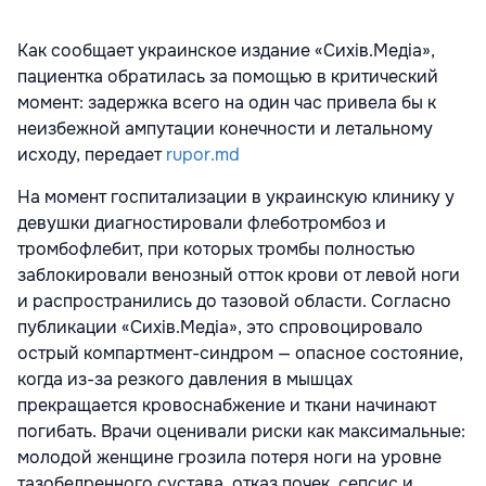
Как сообщает украинское издание «Сихів.Медіа»,
пациентка обратилась за помощью в критический
момент: задержка всего на один час привела бы к
неизбежной ампутации конечности и летальному
исходу, передает
rupor.md
На момент госпитализации в украинскую клинику у
девушки диагностировали флеботромбоз и
тромбофлебит, при которых тромбы полностью
заблокировали венозный отток крови от левой ноги
и распространились до тазовой области. Согласно
публикации «Сихів.Медіа», это спровоцировало
острый компартмент-синдром — опасное состояние,
когда из-за резкого давления в мышцах
прекращается кровоснабжение и ткани начинают
погибать. Врачи оценивали риски как максимальные:
молодой женщине грозила потеря ноги на уровне
тазобедренного сустава, отказ почек, сепсис и