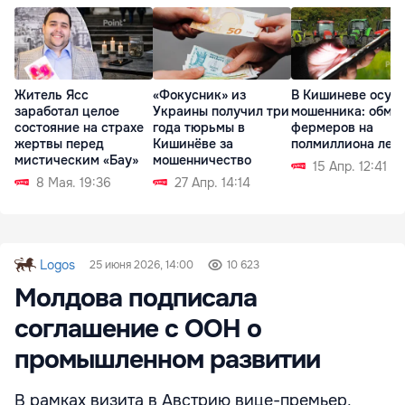
Житель Ясс
«Фокусник» из
В Кишиневе осуд
заработал целое
Украины получил три
мошенника: обма
состояние на страхе
года тюрьмы в
фермеров на
жертвы перед
Кишинёве за
полмиллиона лее
мистическим «Бау»
мошенничество
15 Апр. 12:41
8 Мая. 19:36
27 Апр. 14:14
Logos
25 июня 2026, 14:00
10 623
Молдова подписала
соглашение с ООН о
промышленном развитии
В рамках визита в Австрию вице-премьер,