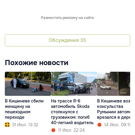
Разместить рекламу на сайте
Обсуждения
35
Похожие новости
В Кишиневе сбили
На трассе R-6
В Кишиневе возле
женщину на
автомобиль Skoda
консульства
пешеходном
столкнулся с
Румынии автомоб
переходе
грузовиком: погиб
врезался в дерев
40-летний водитель
31 Июл. 13:32
14 Июл. 09:19
11 Июл. 22:24