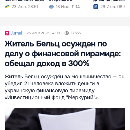
банкнот евро
23 Июл. 23:51
13 Июл. 11:14
29 Июл. 08:39
Jurnal
25 июня 2026, 14:08
13 665
Житель Бельц осужден по
делу о финансовой пирамиде:
обещал доход в 300%
Житель Бельц осуждён за мошенничество — он
убедил 21 человека вложить деньги в
украинскую финансовую пирамиду
«Инвестиционный фонд "Меркурий"».