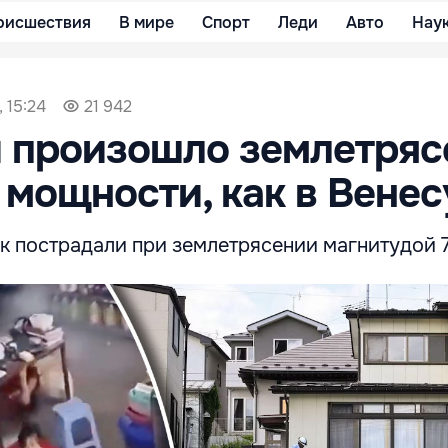
оисшествия
В мире
Спорт
Леди
Авто
Нау
 15:24
21 942
 произошло землетряс
 мощности, как в Венес
к пострадали при землетрясении магнитудой 7