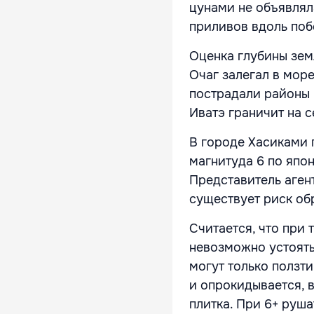
цунами не объявля
приливов вдоль поб
Оценка глубины зем
Очаг залегал в мор
пострадали районы 
Иватэ граничит на с
В городе Хасиками
магнитуда 6 по япо
Представитель аген
существует риск об
Считается, что при 
невозможно устоять 
могут только ползт
и опрокидывается, в
плитка. При 6+ руш