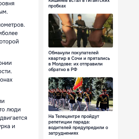
Кишинёв встал в гигантских
ровня
пробках
ым.
лометров.
аиболее
которой
Обманули покупателей
квартир в Сочи и прятались
онии
в Молдове: их отправили
обратно в РФ
сти.
йонах
ли
что люди
На Телецентре пройдут
 двигается
репетиции парада:
урка и
водителей предупредили о
затруднениях