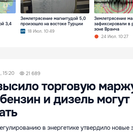
Землетрясение магнитудой 5,0
Землетрясение ма
ой 3,4
произошло на востоке Турции
зафиксировали в 
зоне Вранча
18 Июл. 10:49
24 Июл. 10:27
, 15:20
21 689
высило торговую марж
 бензин и дизель могут
ать
регулированию в энергетике утвердило новые 