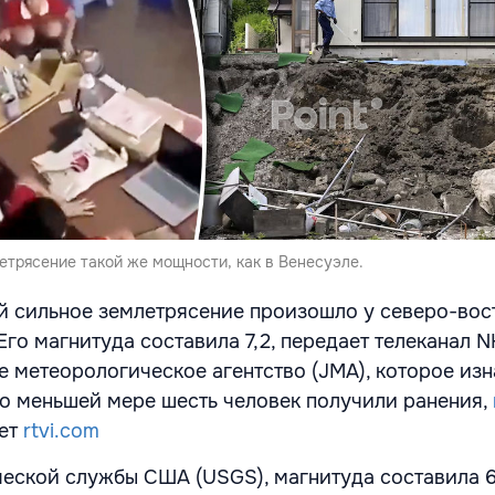
етрясение такой же мощности, как в Венесуэле.
й сильное землетрясение произошло у северо-вос
го магнитуда составила 7,2, передает телеканал N
е метеорологическое агентство (JMA), которое из
 По меньшей мере шесть человек получили ранения,
ает
rtvi.com
еской службы США (USGS), магнитуда составила 6,