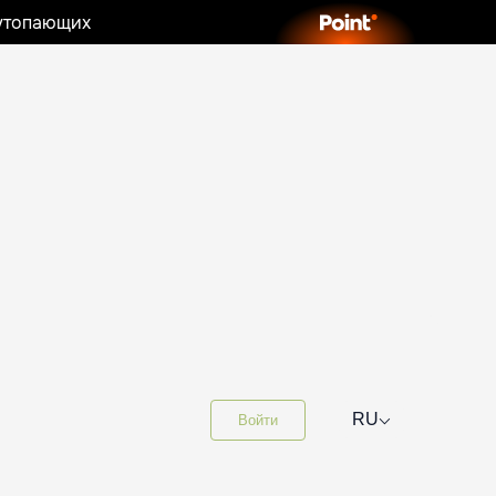
 утопающих
⌵
RU
Войти