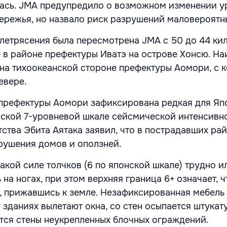
лась. JMA предупредило о возможном изменении у
ережья, но назвало риск разрушений маловероятн
летрясения была пересмотрена JMA с 50 до 44 ки
е в районе префектуры Иватэ на острове Хонсю. Н
на тихоокеанской стороне префектуры Аомори, с 
евере.
 префектуры Аомори зафиксирована редкая для Яп
нской 7-уровневой шкале сейсмической интенсивно
тства Эбита Аятака заявил, что в пострадавших ра
рушения домов и оползней.
такой силе толчков (6 по японской шкале) трудно и
на ногах, при этом верхняя граница 6+ означает, 
и, прижавшись к земле. Незафиксированная мебель
 зданиях вылетают окна, со стен осыпается штукат
атся стены неукрепленных блочных ограждений.