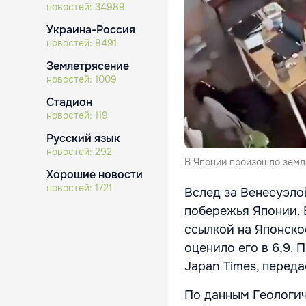
новостей:
34989
Украина-Россия
новостей:
8491
Землетрясение
новостей:
1009
Стадион
новостей:
119
Русский язык
новостей:
292
В Японии произошло земл
Хорошие новости
новостей:
1721
Вслед за Венесуэло
побережья Японии. Е
ссылкой на Японско
оценило его в 6,9.
Japan Times, перед
По данным Геологич