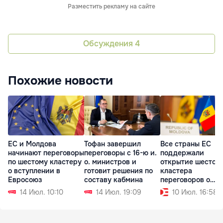
Разместить рекламу на сайте
Обсуждения
4
Похожие новости
ЕС и Молдова
Тофан завершил
Все страны ЕС
начинают переговоры
переговоры с 16-ю и.
поддержали
по шестому кластеру
о. министров и
открытие шестого
о вступлении в
готовит решения по
кластера
Евросоюз
составу кабмина
переговоров о
вступлении Молд
14 Июл. 10:10
14 Июл. 19:09
10 Июл. 16:58