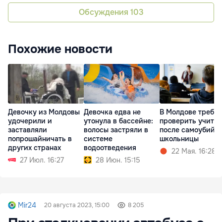
Обсуждения
103
Похожие новости
Девочку из Молдовы
Девочка едва не
В Молдове требу
удочерили и
утонула в бассейне:
проверить учите
заставляли
волосы застряли в
после самоубийс
попрошайничать в
системе
школьницы
других странах
водоотведения
22 Мая. 16:28
27 Июл. 16:27
28 Июн. 15:15
Mir24
20 августа 2023, 15:00
8 205