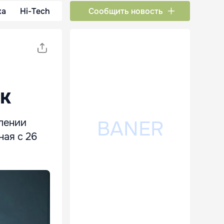
ка
Hi-Tech
Сообщить новость
ок
лении
ная с 26