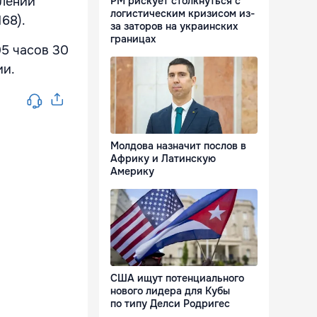
длении
РМ рискует столкнуться с
логистическим кризисом из-
68).
за заторов на украинских
границах
05 часов 30
ии.
Молдова назначит послов в
Африку и Латинскую
Америку
США ищут потенциального
нового лидера для Кубы
по типу Делси Родригес