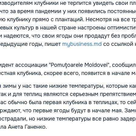
зводителям клубники не терпится увидеть свои п
 что за время пандемии у них появились постоянны
ую клубнику прямо с плантаций. Несмотря на все т
евых культур в нашей стране настроены оптимисти
 надеются, что свои ягоды они продадут без проб
предыдущие годы, пишет
mybusiness.md
со ссылкой 
идент ассоциации "Pomuţoarele Moldovei", сообщила
стная клубника, скорее всего, появится в начале м
 зимы у нас такие низкие температуры, которые ка
так и для теплиц являются серьезным препятствием
ас обычно была первая клубника в теплицах, то се
рждают, что первые ягоды будут в начале мая. Зам
пострадали, но низкие температуры все равно заде
ла Анета Ганенко.