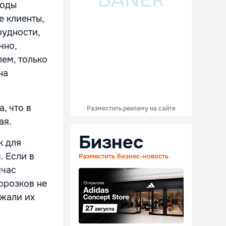
лоды
е клиенты,
рудности,
чно,
лем, только
на
, что в
Разместить рекламу на сайте
ая.
Бизнес
к для
. Если в
Разместить бизнес-новость
йчас
орозков не
ржали их