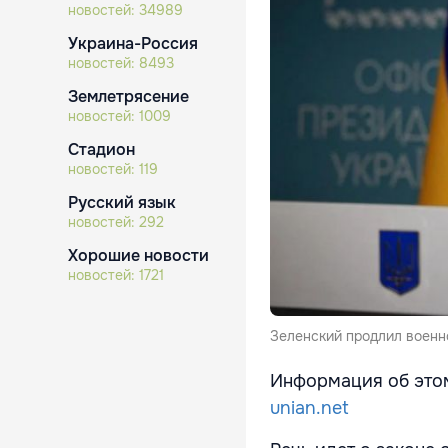
новостей:
34989
Украина-Россия
новостей:
8493
Землетрясение
новостей:
1009
Стадион
новостей:
119
Русский язык
новостей:
292
Хорошие новости
новостей:
1721
Зеленский продлил военно
Информация об эт
unian.net