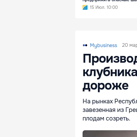
15 Июл. 10:00
20 мар
Mybusiness
Производ
клубника
дороже
На рынках Республ
завезенная из Гре
плодам созреть.