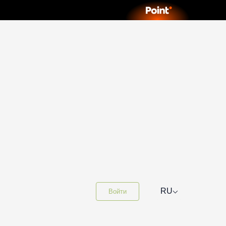
⌵
RU
Войти