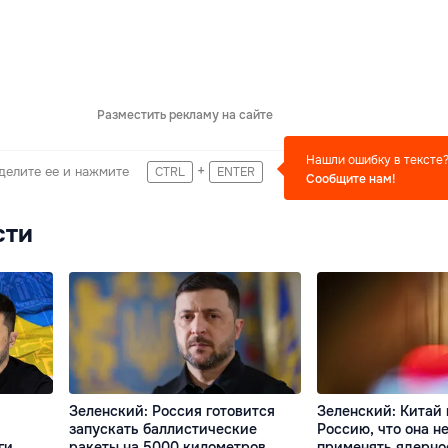
Разместить рекламу на сайте
Нашли ошибку в тексте
+
делите ее и нажмите
CTRL
ENTER
Сообщите нам!
сти
Зеленский: Россия готовится
Зеленский: Китай
запускать баллистические
Россию, что она н
ги
ракеты на 5000 километров
применять ядерно