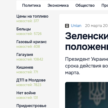
Политика
Экономика
Общество
Пр
Цены на топливо
новостей:
377
20 марта 202
Unian
Бельцы
Зеленски
новостей:
5726
Газовый кризис
положени
новостей:
408
Гагаузия
Президент Украин
новостей:
10842
срока действия во
Кишинев
марта.
новостей:
771
ДТП в Молдове
новостей:
7823
Нет войне
новостей:
131
Приднестровье