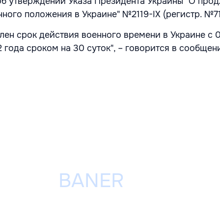
 об утверждении Указа Президента Украины "О про
ного положения в Украине" №2119-IX (регистр. №71
лен срок действия военного времени в Украине с 
 года сроком на 30 суток", – говорится в сообщен