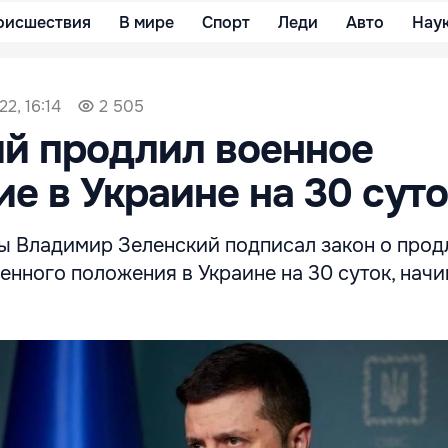
оисшествия
В мире
Спорт
Леди
Авто
Нау
2, 16:14
2 505
й продлил военное
е в Украине на 30 сут
ы Владимир Зеленский подписал закон о прод
енного положения в Украине на 30 суток, начи