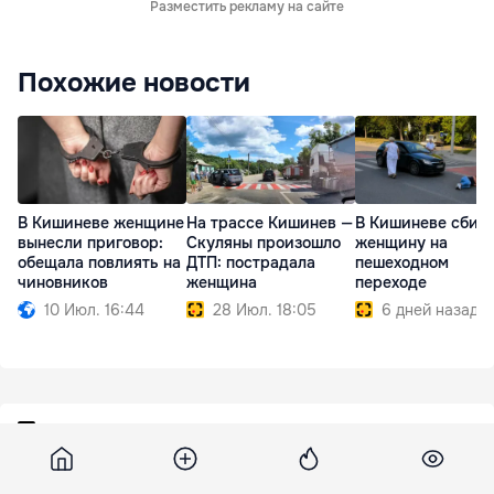
Разместить рекламу на сайте
Похожие новости
В Кишиневе женщине
На трассе Кишинев —
В Кишиневе сбил
вынесли приговор:
Скуляны произошло
женщину на
обещала повлиять на
ДТП: пострадала
пешеходном
чиновников
женщина
переходе
10 Июл. 16:44
28 Июл. 18:05
6 дней назад
Theins
14 мая 2022, 18:40
1 953
В Португалии арестовали