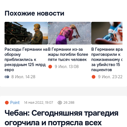
Похожие новости
Расходы Германии на
В Германии из-за
В Германии врач
оборону
жары погибли более
приговорили к
приблизились к
пяти тысяч человек
пожизненному ср
рекордным 125 млрд
за убийство 15
9 Июл. 13:08
евро
пациентов
8 Июл. 14:28
9 Июл. 23:22
Point
14 мая 2022, 19:07
26 288
Чебан: Сегодняшняя трагедия
огорчила и потрясла всех