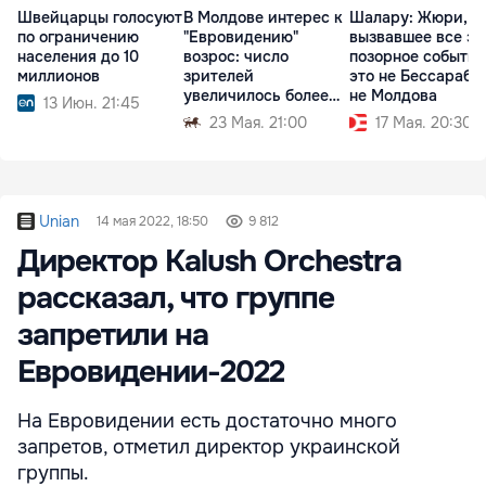
Швейцарцы голосуют
В Молдове интерес к
Шалару: Жюри,
по ограничению
"Евровидению"
вызвавшее все эт
населения до 10
возрос: число
позорное событие
миллионов
зрителей
это не Бессараби
увеличилось более
не Молдова
13 Июн. 21:45
чем вдвое
23 Мая. 21:00
17 Мая. 20:30
Unian
14 мая 2022, 18:50
9 812
Директор Kalush Orchestra
рассказал, что группе
запретили на
Евровидении-2022
На Евровидении есть достаточно много
запретов, отметил директор украинской
группы.