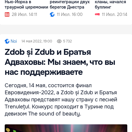
Нью-Йорка в
реинтеграции двух
кланы, начался
траурной церемонии
берегов Днестра
буллинг
28 Июл. 14:11
11 Июл. 16:00
11 Июл. 20:14
Noi
14 мая 2022, 19:00
5 732
Zdob și Zdub и Братья
Адваховы: Мы знаем, что вы
нас поддерживаете
Сегодня, 14 мая, состоится финал
Евровидения-2022, а Zdob și Zdub и Братья
Адваховы представят нашу страну с песней
Trenulețul. Конкурс проходит в Турине под
девизом The sound of beauty.