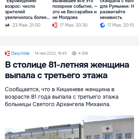
"Евровидению"
вызвавшее все это
скандала с балла
возрос: число
позорное событие, —
для Румынии: Не
зрителей
это не Бессарабия и
разжигайте
увеличилось более
не Молдова
ненависть
чем вдвое
23 Мая. 21:00
17 Мая. 20:30
17 Мая. 20:15
Deschide
14 мая 2022, 18:45
4 936
В столице 81-летняя женщина
выпала с третьего этажа
Сообщается, что в Кишиневе женщина в
возрасте 81 года выпала с третьего этажа
больницы Святого Архангела Михаила.