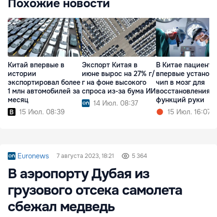
Похожие новости
Китай впервые в
Экспорт Китая в
В Китае пациенту
истории
июне вырос на 27% г/
впервые установ
экспортировал более
г на фоне высокого
чип в мозг для
1 млн автомобилей за
спроса из-за бума ИИ
восстановления
месяц
функций руки
14 Июл. 08:37
15 Июл. 08:39
15 Июл. 16:07
Euronews
7 августа 2023, 18:21
5 364
В аэропорту Дубая из
грузового отсека самолета
сбежал медведь