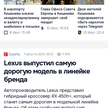
В аэропорту
Глава Офиса Совета
Двое жителей
Кишинева изъяли
Европы в Кишиневе
Кишинева
незадекларированну
завершает свой
подозреваются в
ю валюту и
мандат
сбыте наркотиков
анаболики в посылке
через Telegram
10 Июл. 19:54
8 Июл. 15:49
10 Июл. 20:43
Gazeta
7 августа 2023, 18:03
11 539
Lexus выпустил самую
дорогую модель в линейке
бренда
Автопроизводитель Lexus представил
гибридный кроссовер RX 450h+, который
станет самым дорогим в модельной линейке
бренда. Об этом сообщает motor1.com.