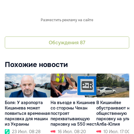
Разместить рекламу на сайте
Обсуждения
87
Похожие новости
Боля: У аэропорта
На въезде в Кишинев
В Кишинёве
Кишинева может
со стороны Чекан
обустраивают но
появиться временная
построят
общественную
парковка для машин
перехватывающую
парковку на улиц
из Украины
парковку на 550 мест
Алба-Юлия
23 Июл. 08:28
16 Июл. 08:20
10 Июл. 17:00