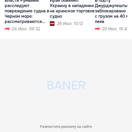
Власти Румынии
Иран обвинил
В порту
расследуют
Украину в нападении
Джурджулешты
повреждение судна в
на иранское торговое
заблокировано с
Черном море:
судно
с грузом на 40 мл
рассматриваются
леев
26 Июл. 10:12
две версии
24 Июл. 09:32
29 Июл. 15:40
Разместить рекламу на сайте