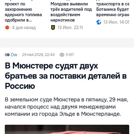
проект по
Молдове выявили
транспорта в сек
захоронению
трёх водителей под
Ботаника будет
ядерного топлива
воздействием
временно ограни
одобрили в
наркотиков
13 Июл. 14:05
Финляндии
4 дня назад
13 Июл. 22:11
Dw
29 мая 2026, 22:44
5 617
В Мюнстере судят двух
братьев за поставки деталей в
Россию
В земельном суде Мюнстера в пятницу, 29 мая,
начался процесс над двумя менеджерами
компании из города Эльде в Мюнстерланде.