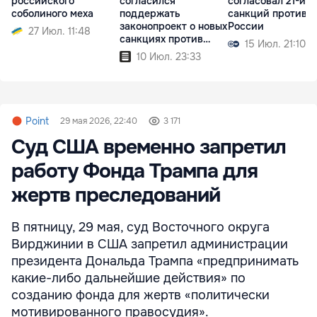
российского
согласился
согласовал 21-й п
соболиного меха
поддержать
санкций против
законопроект о новых
России
27 Июл. 11:48
санкциях против
15 Июл. 21:10
России
10 Июл. 23:33
Point
29 мая 2026, 22:40
3 171
Суд США временно запретил
работу Фонда Трампа для
жертв преследований
В пятницу, 29 мая, суд Восточного округа
Вирджинии в США запретил администрации
президента Дональда Трампа «предпринимать
какие-либо дальнейшие действия» по
созданию фонда для жертв «политически
мотивированного правосудия».