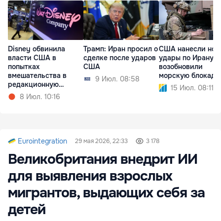
Disney обвинила
Трамп: Иран просил о
США нанесли нов
власти США в
сделке после ударов
удары по Ирану и
попытках
США
возобновили
вмешательства в
морскую блокаду
9 Июл. 08:58
редакционную
15 Июл. 08:11
политику
8 Июл. 10:16
Eurointegration
29 мая 2026, 22:33
3 178
Великобритания внедрит ИИ
для выявления взрослых
мигрантов, выдающих себя за
детей