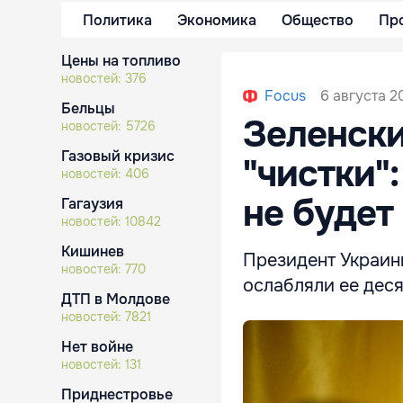
Политика
Экономика
Общество
Пр
Цены на топливо
новостей:
376
6 августа 2
Focus
Бельцы
Зеленски
новостей:
5726
Газовый кризис
"чистки"
новостей:
406
не будет
Гагаузия
новостей:
10842
Кишинев
Президент Украины
новостей:
770
ослабляли ее дес
ДТП в Молдове
новостей:
7821
Нет войне
новостей:
131
Приднестровье