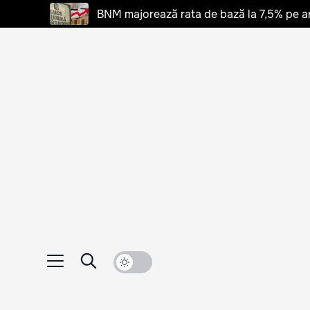
BNM majorează rata de bază la 7,5% pe a