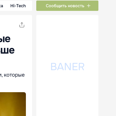
ка
Hi-Tech
Сообщить новость
ые
ьше
м, которые