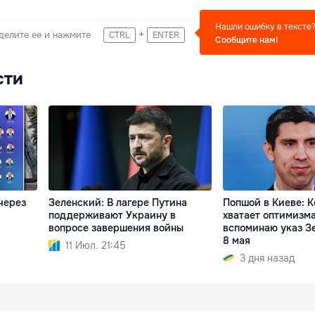
Нашли ошибку в тексте
+
делите ее и нажмите
CTRL
ENTER
Сообщите нам!
сти
через
Зеленский: В лагере Путина
Попшой в Киеве: К
поддерживают Украину в
хватает оптимизма
вопросе завершения войны
вспоминаю указ Зе
8 мая
11 Июл. 21:45
3 дня назад