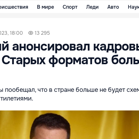
оисшествия
В мире
Спорт
Леди
Авто
Нау
023, 18:00
13 295
й анонсировал кадров
: Старых форматов бол
 пообещал, что в стране больше не будет схе
ятилетиями.