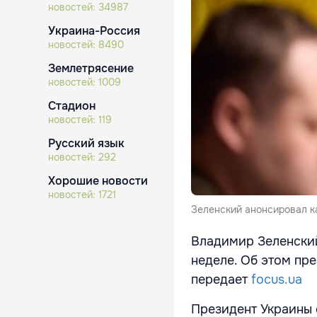
новостей:
34987
Украина-Россия
новостей:
8490
Землетрясение
новостей:
1009
Стадион
новостей:
119
Русский язык
новостей:
292
Хорошие новости
новостей:
1721
Зеленский анонсировал ка
Владимир Зеленски
неделе. Об этом пр
передает
focus.ua
Президент Украины о