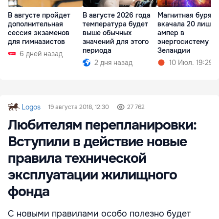
В августе пройдет
Магнитная буря
В августе 2026 года
дополнительная
вкачала 20 лишни
температура будет
сессия экзаменов
ампер в
выше обычных
для гимназистов
энергосистему Н
значений для этого
Зеландии
периода
6 дней назад
10 Июл. 19:29
2 дня назад
Logos
19 августа 2018, 12:30
27 762
Любителям перепланировки:
Вступили в действие новые
правила технической
эксплуатации жилищного
фонда
С новыми правилами особо полезно будет