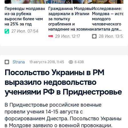
Переводы молдаван
Гражданина Молдовы
Исследование:
из-за рубежа
задержали в Италии
Молдова — источ
выросли более чем
за попытку
молодого
на 25% за год
ограбления и
человеческого
нападение на хозяина
капитала для
27 Июл. 07:54
Румынии
29 Июл. 12:17
28 Июл. 13:53
Strana
19 августа 2018, 11:45
6 438
Посольство Украины в РМ
выразило недовольство
учениями РФ в Приднестровье
В Приднестровье российские военные
провели учения 14-15 августа с
форсированием Днестра. Посольство Украины
в Молдове заявило о военной провокации.