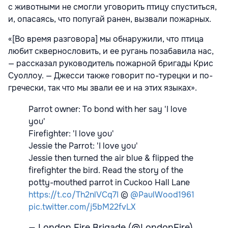
с животными не смогли уговорить птицу спуститься,
и, опасаясь, что попугай ранен, вызвали пожарных.
«[Во время разговора] мы обнаружили, что птица
любит сквернословить, и ее ругань позабавила нас,
— рассказал руководитель пожарной бригады Крис
Суоллоу. — Джесси также говорит по-турецки и по-
гречески, так что мы звали ее и на этих языках».
Parrot owner: To bond with her say 'I love
you'
Firefighter: 'I love you'
Jessie the Parrot: 'I love you'
Jessie then turned the air blue & flipped the
firefighter the bird. Read the story of the
potty-mouthed parrot in Cuckoo Hall Lane
https://t.co/Th2nlVCq7I
©
@PaulWood1961
pic.twitter.com/j5bM22fvLX
— London Fire Brigade (@LondonFire)