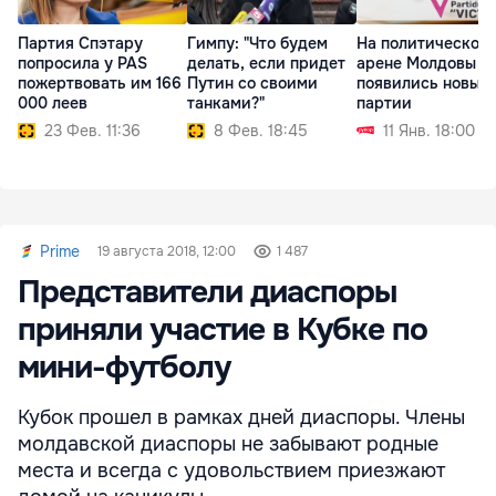
Партия Спэтару
Гимпу: "Что будем
На политической
попросила у PAS
делать, если придет
арене Молдовы
пожертвовать им 166
Путин со своими
появились новые
000 леев
танками?"
партии
23 Фев. 11:36
8 Фев. 18:45
11 Янв. 18:00
Prime
19 августа 2018, 12:00
1 487
Представители диаспоры
приняли участие в Кубке по
мини-футболу
Кубок прошел в рамках дней диаспоры. Члены
молдавской диаспоры не забывают родные
места и всегда с удовольствием приезжают