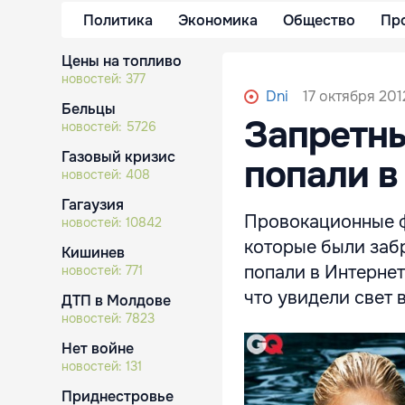
Политика
Экономика
Общество
Пр
Цены на топливо
новостей:
377
17 октября 201
Dni
Бельцы
Запретн
новостей:
5726
Газовый кризис
попали в
новостей:
408
Гагаузия
Провокационные ф
новостей:
10842
которые были заб
Кишинев
попали в Интернет
новостей:
771
что увидели свет 
ДТП в Молдове
новостей:
7823
Нет войне
новостей:
131
Приднестровье