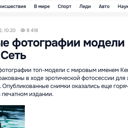
оисшествия
В мире
Спорт
Леди
Авто
Нау
2, 10:20
8 418
ые фотографии модели
 Сеть
отографии топ-модели с мировым именем Кей
ракованы в ходе эротической фотосессии для 
. Опубликованные снимки оказались еще горяче
в печатном издании.