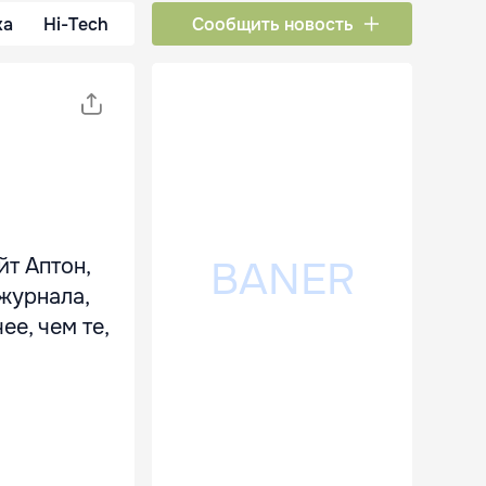
ка
Hi-Tech
Сообщить новость
т Аптон,
журнала,
е, чем те,