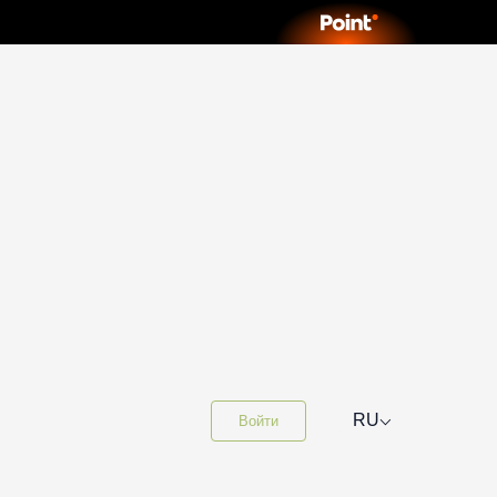
⌵
RU
Войти