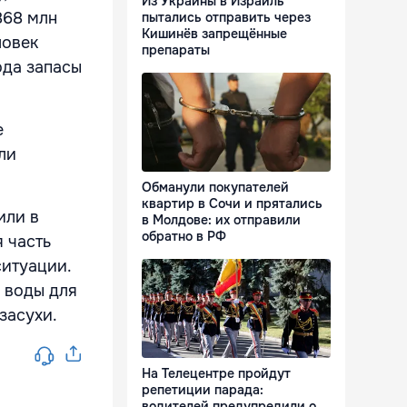
Из Украины в Израиль
868 млн
пытались отправить через
Кишинёв запрещённые
ловек
препараты
ода запасы
е
ли
Обманули покупателей
квартир в Сочи и прятались
или в
в Молдове: их отправили
обратно в РФ
 часть
ситуации.
 воды для
засухи.
На Телецентре пройдут
репетиции парада:
водителей предупредили о