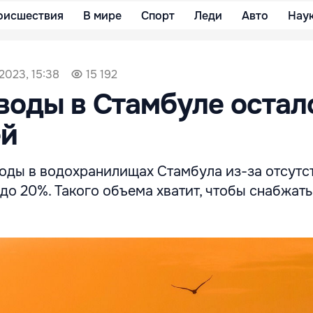
оисшествия
В мире
Спорт
Леди
Авто
Нау
2023, 15:38
15 192
воды в Стамбуле остал
ей
воды в водохранилищах Стамбула из-за отсутс
до 20%. Такого объема хватит, чтобы снабжать