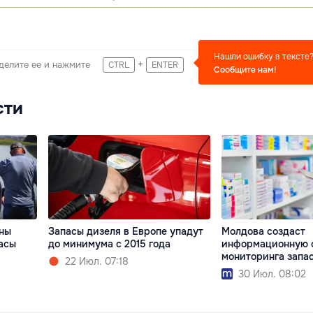
Нашли ошибку в тексте
+
делите ее и нажмите
CTRL
ENTER
Сообщите нам!
сти
ны
Запасы дизеля в Европе упадут
Молдова создаст
асы
до минимума с 2015 года
информационную 
мониторинга запа
22 Июл. 07:18
30 Июл. 08:02