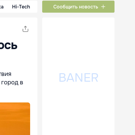
ка
Hi-Tech
Сообщить новость
ось
твия
 город в