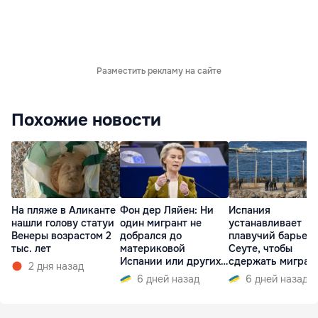
Разместить рекламу на сайте
Похожие новости
На пляже в Аликанте
Фон дер Ляйен: Ни
Испания
нашли голову статуи
один мигрант не
устанавливает
Венеры возрастом 2
добрался до
плавучий барьер 
тыс. лет
материковой
Сеуте, чтобы
Испании или других
сдержать мигран
2 дня назад
стран ЕС
6 дней назад
6 дней назад