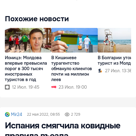
Похожие новости
Ионицэ: Молдова
В Кишиневе
В Болгарии утону
впервые превысила
турагентство
турист из Молдо
порог в 300 тысяч
обмануло клиентов
27 Июл. 13:36
иностранных
почти на миллион
туристов в год
леев
12 Июл. 19:45
23 Июл. 19:00
Mir24
22 мая 2022, 08:55
2 729
Испания смягчила ковидные