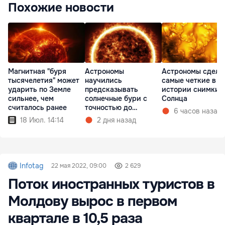
Похожие новости
Магнитная "буря
Астрономы
Астрономы сдела
тысячелетия" может
научились
самые четкие в
ударить по Земле
предсказывать
истории снимки
сильнее, чем
солнечные бури с
Солнца
считалось ранее
точностью до
6 часов назад
получаса
18 Июл. 14:14
2 дня назад
Infotag
22 мая 2022, 09:00
2 629
Поток иностранных туристов в
Молдову вырос в первом
квартале в 10,5 раза