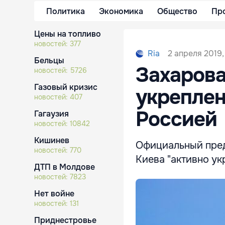
Политика
Экономика
Общество
Пр
Цены на топливо
новостей:
377
2 апреля 2019,
Ria
Бельцы
Захарова
новостей:
5726
Газовый кризис
укреплен
новостей:
407
Россией
Гагаузия
новостей:
10842
Кишинев
Официальный пред
новостей:
770
Киева "активно ук
ДТП в Молдове
новостей:
7823
Нет войне
новостей:
131
Приднестровье