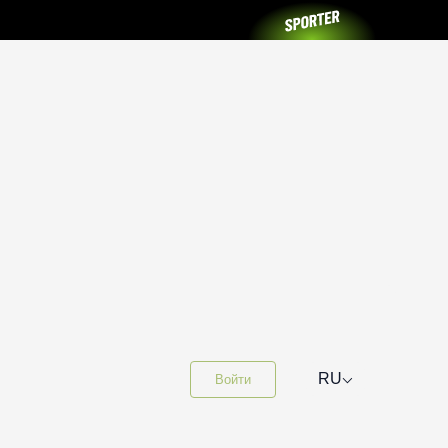
⌵
RU
Войти