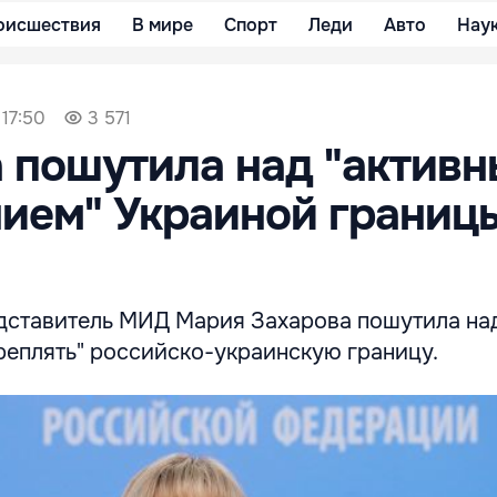
оисшествия
В мире
Спорт
Леди
Авто
Нау
 17:50
3 571
 пошутила над "актив
ием" Украиной границ
ставитель МИД Мария Захарова пошутила на
реплять" российско-украинскую границу.