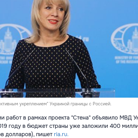
активным укреплением" Украиной границы с Россией.
ии работ в рамках проекта "Стена" объявило МВД У
019 году в бюджет страны уже заложили 400 милл
ов долларов), пишет
ria.ru.