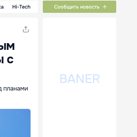
ка
Hi-Tech
Сообщить новость
ным
ы с
д планами