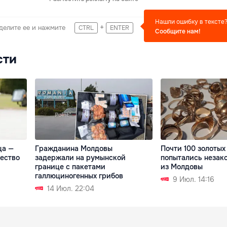
Нашли ошибку в тексте
+
делите ее и нажмите
CTRL
ENTER
Сообщите нам!
сти
ца —
Гражданина Молдовы
Почти 100 золотых
ество
задержали на румынской
попытались незак
границе с пакетами
из Молдовы
галлюциногенных грибов
9 Июл. 14:16
14 Июл. 22:04