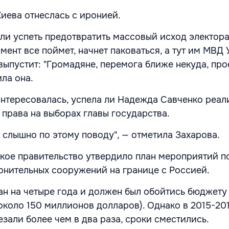
Киева отнеслась с иронией.
ели успеть предотвратить массовый исход электора
мент все поймет, начнет паковаться, а тут им МВД
ыпустит: "Громадяне, перемога ближе некуда, прое
ла она.
нтересовалась, успела ли Надежда Савченко реал
 права на выборах главы государства.
 слышно по этому поводу", — отметила Захарова.
ское правительство утвердило план мероприятий п
онительных сооружений на границе с Россией.
н на четыре года и должен был обойтись бюджету 
около 150 миллионов долларов). Однако в 2015-20
зали более чем в два раза, сроки сместились.