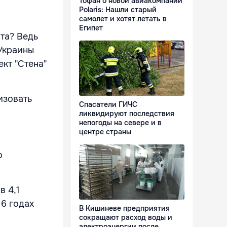
Тофан о новой авиакомпании
Polaris: Нашли старый
самолет и хотят летать в
Египет
та? Ведь
 Украины
кт "Стена"
изовать
Спасатели ГИЧС
ликвидируют последствия
непогоды на севере и в
центре страны
о
в 4,1
16 годах
В Кишиневе предприятия
сокращают расход воды и
электроэнергии после