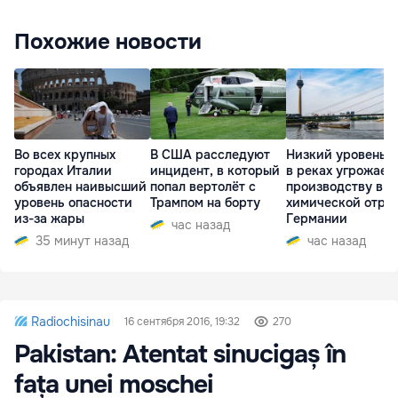
Похожие новости
Во всех крупных
В США расследуют
Низкий уровень 
городах Италии
инцидент, в который
в реках угрожает
объявлен наивысший
попал вертолёт с
производству в
уровень опасности
Трампом на борту
химической отра
из-за жары
Германии
час назад
35 минут назад
час назад
Radiochisinau
16 сентября 2016, 19:32
270
Pakistan: Atentat sinucigaș în
fața unei moschei