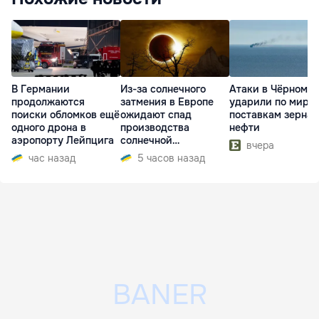
В Германии
Из-за солнечного
Атаки в Чёрном м
продолжаются
затмения в Европе
ударили по миро
поиски обломков ещё
ожидают спад
поставкам зерна 
одного дрона в
производства
нефти
аэропорту Лейпцига
солнечной
вчера
электроэнергии
час назад
5 часов назад