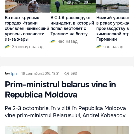
Во всех крупных
В США расследуют
Низкий уровень 
городах Италии
инцидент, в который
в реках угрожает
объявлен наивысший
попал вертолёт с
производству в
уровень опасности
Трампом на борту
химической отра
из-за жары
Германии
час назад
35 минут назад
час назад
Ipn
16 сентября 2016, 19:31
593
Prim-ministrul belarus vine în
Republica Moldova
Pe 2-3 octombrie, în vizită în Republica Moldova
vine prim-ministrul Belarusului, Andrei Kobeacov.