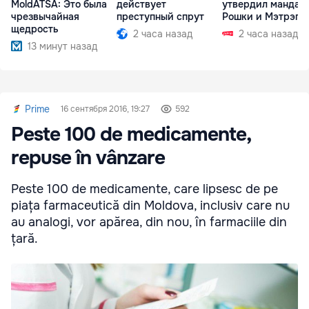
MoldATSA: Это была
действует
утвердил мандат
чрезвычайная
преступный спрут
Рошки и Мэтрэгу
щедрость
2 часа назад
2 часа назад
13 минут назад
Prime
16 сентября 2016, 19:27
592
Peste 100 de medicamente,
repuse în vânzare
Peste 100 de medicamente, care lipsesc de pe
piața farmaceutică din Moldova, inclusiv care nu
au analogi, vor apărea, din nou, în farmaciile din
țară.