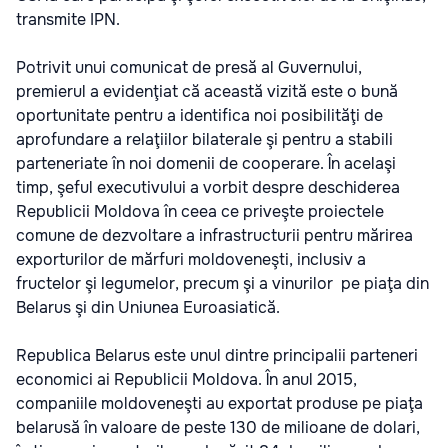
transmite IPN.
Potrivit unui comunicat de presă al Guvernului,
premierul a evidenţiat că această vizită este o bună
oportunitate pentru a identifica noi posibilităţi de
aprofundare a relaţiilor bilaterale şi pentru a stabili
parteneriate în noi domenii de cooperare. În acelaşi
timp, şeful executivului a vorbit despre deschiderea
Republicii Moldova în ceea ce priveşte proiectele
comune de dezvoltare a infrastructurii pentru mărirea
exporturilor de mărfuri moldoveneşti, inclusiv a
fructelor şi legumelor, precum şi a vinurilor pe piaţa din
Belarus şi din Uniunea Euroasiatică.
Republica Belarus este unul dintre principalii parteneri
economici ai Republicii Moldova. În anul 2015,
companiile moldoveneşti au exportat produse pe piaţa
belarusă în valoare de peste 130 de milioane de dolari,