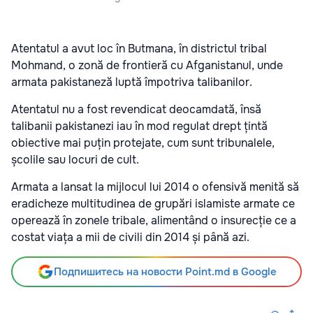
Atentatul a avut loc în Butmana, în districtul tribal
Mohmand, o zonă de frontieră cu Afganistanul, unde
armata pakistaneză luptă împotriva talibanilor.
Atentatul nu a fost revendicat deocamdată, însă
talibanii pakistanezi iau în mod regulat drept țintă
obiective mai puțin protejate, cum sunt tribunalele,
școlile sau locuri de cult.
Armata a lansat la mijlocul lui 2014 o ofensivă menită să
eradicheze multitudinea de grupări islamiste armate ce
operează în zonele tribale, alimentând o insurecție ce a
costat viața a mii de civili din 2014 și până azi.
Подпишитесь на новости Point.md в Google