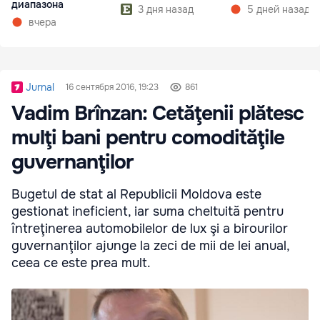
диапазона
3 дня назад
5 дней назад
вчера
Jurnal
16 сентября 2016, 19:23
861
Vadim Brînzan: Cetăţenii plătesc
mulţi bani pentru comodităţile
guvernanţilor
Bugetul de stat al Republicii Moldova este
gestionat ineficient, iar suma cheltuită pentru
întreţinerea automobilelor de lux şi a birourilor
guvernanţilor ajunge la zeci de mii de lei anual,
ceea ce este prea mult.