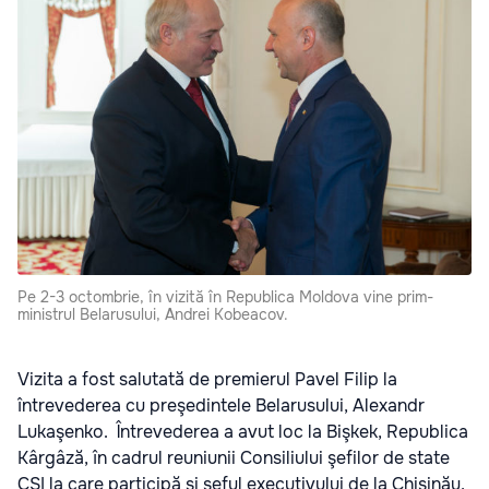
Pe 2-3 octombrie, în vizită în Republica Moldova vine prim-
ministrul Belarusului, Andrei Kobeacov.
Vizita a fost salutată de premierul Pavel Filip la
întrevederea cu preşedintele Belarusului, Alexandr
Lukaşenko. Întrevederea a avut loc la Bişkek, Republica
Kârgâză, în cadrul reuniunii Consiliului şefilor de state
CSI la care participă şi şeful executivului de la Chişinău,