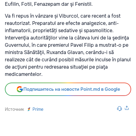
Eufilin, Fotil, Fenazepam dar şi Fenistil.
Va fi repus în vânzare și Viburcol, care recent a fost
reautorizat. Preparatul are efecte analgezice, anti-
inflamatorii, proprietăți sedative și spasmolitice.
Intervenţia autorităţilor vine la câteva luni de la şedinţa
Guvernului, în care premierul Pavel Filip a mustrat-o pe
ministra Sănătăţii, Ruxanda Glavan, cerându-i să
realizeze cât de curând posibil măsurile inculse în planul
de acţiuni pentru redresarea situaţiei pe piaţa
medicamentelor.
Подпишитесь на новости Point.md в Google
Источник
Prime