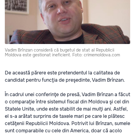
Vadim Brînzan consideră că bugetul de stat al Republicii
Moldova este gestionat ineficient. Foto: crimemoldova.com
De această părere este pretendentul la calitatea de
candidat pentru funcţia de preşedinte, Vadim Brînzan.
În cadrul unei conferinţe de presă, Vadim Brînzan a făcut
o comparaţie între sistemul fiscal din Moldova şi cel din
Statele Unite, unde este stabilit de mai mulţi ani. Astfel,
el s-a arătat surprins de taxele mari pe care le plătesc
cetăţenii Republicii Moldova. Potrivit lui Brînzan, sumele
sunt comparabile cu cele din America, doar că acolo