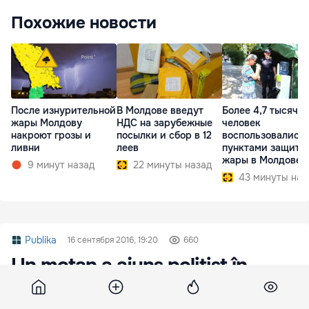
Похожие новости
После изнурительной
В Молдове введут
Более 4,7 тысячи
жары Молдову
НДС на зарубежные
человек
накроют грозы и
посылки и сбор в 12
воспользовались
ливни
леев
пунктами защиты
жары в Молдове
9 минут назад
22 минуты назад
43 минуты наз
Publika
16 сентября 2016, 19:20
660
Un motan a ajuns poliţist în
Australia