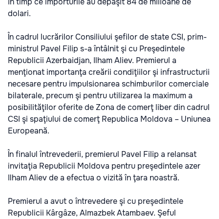
în timp ce importurile au depăşit 84 de milioane de
dolari.
În cadrul lucrărilor Consiliului şefilor de state CSI, prim-
ministrul Pavel Filip s-a întâlnit şi cu Preşedintele
Republicii Azerbaidjan, Ilham Aliev. Premierul a
menţionat importanţa creării condiţiilor şi infrastructurii
necesare pentru impulsionarea schimburilor comerciale
bilaterale, precum şi pentru utilizarea la maximum a
posibilităţilor oferite de Zona de comerţ liber din cadrul
CSI şi spaţiului de comerţ Republica Moldova – Uniunea
Europeană.
În finalul întrevederii, premierul Pavel Filip a relansat
invitaţia Republicii Moldova pentru preşedintele azer
Ilham Aliev de a efectua o vizită în ţara noastră.
Premierul a avut o întrevedere şi cu preşedintele
Republicii Kârgâze, Almazbek Atambaev. Şeful