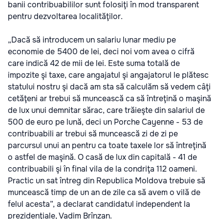
banii contribuabililor sunt folosiţi în mod transparent
pentru dezvoltarea localităţilor.
„Dacă să introducem un salariu lunar mediu pe
economie de 5400 de lei, deci noi vom avea o cifră
care indică 42 de mii de lei. Este suma totală de
impozite şi taxe, care angajatul şi angajatorul le plătesc
statului nostru şi dacă am sta să calculăm să vedem câţi
cetăţeni ar trebui să muncească ca să întreţină o maşină
de lux unui demnitar sărac, care trăieşte din salariul de
500 de euro pe lună, deci un Porche Cayenne - 53 de
contribuabili ar trebui să muncească zi de zi pe
parcursul unui an pentru ca toate taxele lor să întreţină
o astfel de maşină. O casă de lux din capitală - 41 de
contribuabili şi în final vila de la condriţa 112 oameni.
Practic un sat întreg din Republica Moldova trebuie să
muncească timp de un an de zile ca să avem o vilă de
felul acesta”, a declarat candidatul independent la
prezidenţiale, Vadim Brînzan.