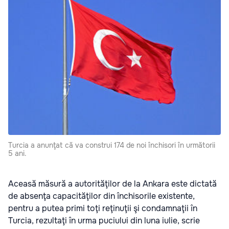
Turcia a anunţat că va construi 174 de noi închisori în următorii
5 ani.
Aceasă măsură a autorităţilor de la Ankara este dictată
de absenţa capacităţilor din închisorile existente,
pentru a putea primi toţi reţinuţii şi condamnaţii în
Turcia, rezultaţi în urma puciului din luna iulie, scrie