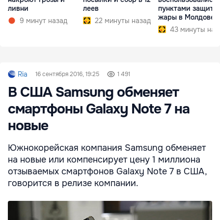
ливни
леев
пунктами защиты
жары в Молдове
9 минут назад
22 минуты назад
43 минуты наз
Ria
16 сентября 2016, 19:25
1 491
В США Samsung обменяет
смартфоны Galaxy Note 7 на
новые
Южнокорейская компания Samsung обменяет
на новые или компенсирует цену 1 миллиона
отзываемых смартфонов Galaxy Note 7 в США,
говорится в релизе компании.