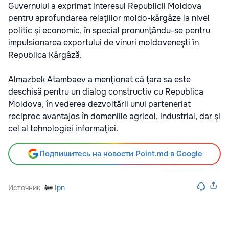
Guvernului a exprimat interesul Republicii Moldova
pentru aprofundarea relaţiilor moldo-kârgâze la nivel
politic şi economic, în special pronunţându-se pentru
impulsionarea exportului de vinuri moldoveneşti în
Republica Kârgâză.
Almazbek Atambaev a menţionat că ţara sa este
deschisă pentru un dialog constructiv cu Republica
Moldova, în vederea dezvoltării unui parteneriat
reciproc avantajos în domeniile agricol, industrial, dar şi
cel al tehnologiei informaţiei.
Подпишитесь на новости Point.md в Google
Источник
Ipn