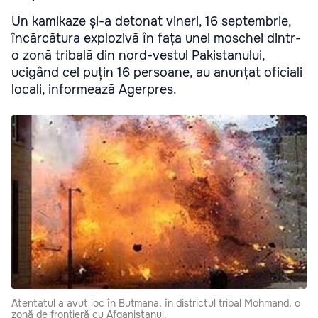
Un kamikaze și-a detonat vineri, 16 septembrie,
încărcătura explozivă în fața unei moschei dintr-
o zonă tribală din nord-vestul Pakistanului,
ucigând cel puțin 16 persoane, au anunțat oficiali
locali, informează Agerpres.
Atentatul a avut loc în Butmana, în districtul tribal Mohmand, o
zonă de frontieră cu Afganistanul.