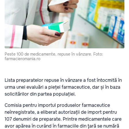
Peste 100 de medicamente, repuse în vânzare. Foto:
farmacieromania.ro
Lista preparatelor repuse în vânzare a fost întocmită în
urma unei evaluări a pieței farmaceutice, dar și în baza
solicitărilor din partea populației.
Comisia pentru importul produselor farmaceutice
neînregistrate, a eliberat autorizații de import pentru
107 denumiri de preparate. Printre medicamentele care
avor apărea în curând în farmaciile din ţară se numără