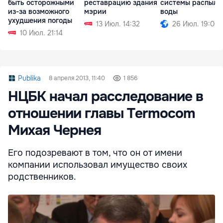
быть осторожными
реставрацию здания
системы распыле
из-за возможного
мэрии
воды
ухудшения погоды
13 Июл. 14:32
26 Июл. 19:00
10 Июл. 21:14
Publika
8 апреля 2013, 11:40
1 856
НЦБК начал расследование в
отношении главы Termocom
Михая Чернея
Его подозревают в том, что он от имени
компании использовал имущество своих
родственников.