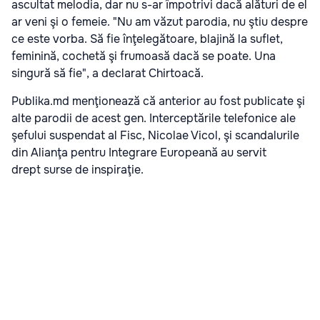
ascultat melodia, dar nu s-ar împotrivi dacă alături de el
ar veni şi o femeie. "Nu am văzut parodia, nu ştiu despre
ce este vorba. Să fie înţelegătoare, blajină la suflet,
feminină, cochetă şi frumoasă dacă se poate. Una
singură să fie", a declarat Chirtoacă.
Publika.md menţionează că anterior au fost publicate şi
alte parodii de acest gen. Interceptările telefonice ale
şefului suspendat al Fisc, Nicolae Vicol, şi scandalurile
din Alianţa pentru Integrare Europeană au servit
drept surse de inspiraţie.