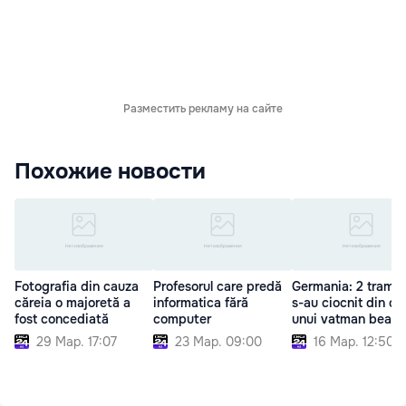
Разместить рекламу на сайте
Похожие новости
Fotografia din cauza
Profesorul care predă
Germania: 2 tramv
căreia o majoretă a
informatica fără
s-au ciocnit din c
fost concediată
computer
unui vatman beat
29 Мар. 17:07
23 Мар. 09:00
16 Мар. 12:50