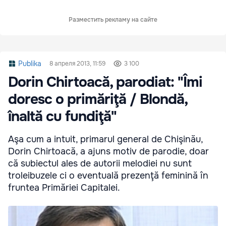
Разместить рекламу на сайте
Publika
8 апреля 2013, 11:59
3 100
Dorin Chirtoacă, parodiat: "Îmi
doresc o primăriţă / Blondă,
înaltă cu fundiţă"
Aşa cum a intuit, primarul general de Chişinău,
Dorin Chirtoacă, a ajuns motiv de parodie, doar
că subiectul ales de autorii melodiei nu sunt
troleibuzele ci o eventuală prezenţă feminină în
fruntea Primăriei Capitalei.