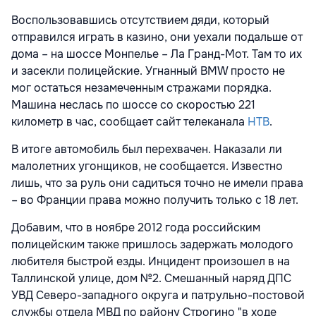
Воспользовавшись отсутствием дяди, который
отправился играть в казино, они уехали подальше от
дома – на шоссе Монпелье – Ла Гранд-Мот. Там то их
и засекли полицейские. Угнанный BMW просто не
мог остаться незамеченным стражами порядка.
Машина неслась по шоссе со скоростью 221
километр в час, сообщает сайт телеканала
НТВ
.
В итоге автомобиль был перехвачен. Наказали ли
малолетних угонщиков, не сообщается. Известно
лишь, что за руль они садиться точно не имели права
– во Франции права можно получить только с 18 лет.
Добавим, что в ноябре 2012 года российским
полицейским также пришлось задержать молодого
любителя быстрой езды. Инцидент произошел в на
Таллинской улице, дом №2. Смешанный наряд ДПС
УВД Северо-западного округа и патрульно-постовой
службы отдела МВД по району Строгино "в ходе