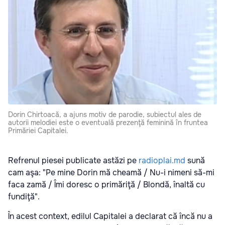
Dorin Chirtoacă, a ajuns motiv de parodie, subiectul ales de
autorii melodiei este o eventuală prezenţă feminină în fruntea
Primăriei Capitalei.
Refrenul piesei publicate astăzi pe
radioplai.md
sună
cam aşa: "Pe mine Dorin mă cheamă / Nu-i nimeni să-mi
faca zamă / Îmi doresc o primăriţă / Blondă, înaltă cu
fundiţă".
În acest context, edilul Capitalei a declarat că încă nu a