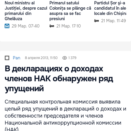
Noul ministru al
Primarul satului
Partidul Șor şi-a al
Justiției, despre cazul
Colonița se plânge că
candidatul în alege
primarului din
asupra sa se fac
locale din Chișinău
Ghelăuza
presiuni
21 Мар. 11:49
29 Мар. 07:40
21 Мар. 17:10
Pan
8 апреля 2013, 11:50
1 379
В декларациях о доходах
членов НАК обнаружен ряд
упущений
Специальная контрольная комиссия выявила
целый ряд упущений в деклараций о доходах и
собственности председателя и членов
Национальной антикоррупционной комиссии
(НАК).