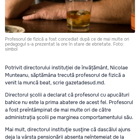
Profesorul de fizică a fost concediat după ce de mai multe ori
pedagogul s-a prezentat la ore în stare de ebrietate. Foto:
simbol
Potrivit directorului instituției de învățământ, Nicolae
Munteanu, săptămâna trecută profesorul de fizică a
venit la muncă beat, scrie gazetadesud.md.
Directorul școlii a declarat că profesorul cu apucături
bahice nu este la prima abatere de acest fel. Profesorul
a fost preîntâmpinat de mai multe ori de către
administrația școlii pe marginea comportamentului său.
Mai mult, directorul instituţie susţine că dascălul ajuns
deja la vârsta pensionării absenta neîntemeiat de la