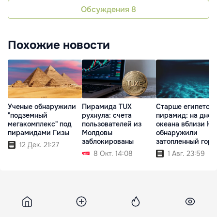
Обсуждения
8
Похожие новости
Ученые обнаружили
Пирамида TUX
Старше египетск
"подземный
рухнула: счета
пирамид: на дне
мегакомплекс" под
пользователей из
океана вблизи Ку
пирамидами Гизы
Молдовы
обнаружили
заблокированы
затопленный горо
12 Дек. 21:27
8 Окт. 14:08
1 Авг. 23:59
Ipn
29 мая 2026, 07:27
9 262
В Гагаузии разработали новый