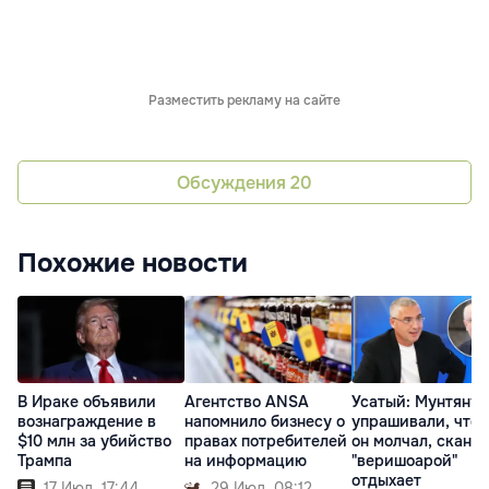
Разместить рекламу на сайте
Обсуждения
20
Похожие новости
В Ираке объявили
Агентство ANSA
Усатый: Мунтяну
вознаграждение в
напомнило бизнесу о
упрашивали, что
$10 млн за убийство
правах потребителей
он молчал, сканда
Трампа
на информацию
"веришоарой"
отдыхает
17 Июл. 17:44
29 Июл. 08:12