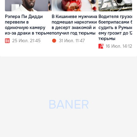
Рэпера Пи Дидди
В Кишиневе мужчина
Водителя грузови
перевели в
подмешал наркотики
боеприпасами бу
одиночную камеру
в десерт знакомой и
судить в Румынии
из-за драки в тюрьме
получил год тюрьмы
ему грозит до 12 
тюрьмы
25 Июл. 21:45
31 Июл. 11:47
16 Июл. 14:12