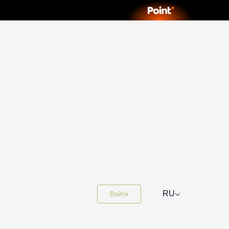
⌵
RU
Войти