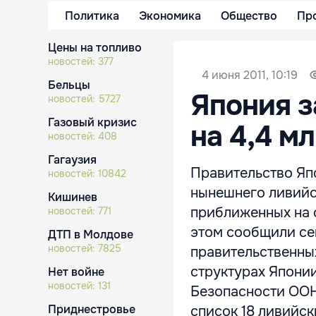
Политика
Экономика
Общество
Пр
Цены на топливо
новостей:
377
4 июня 2011, 10:19
Бельцы
Япония 
новостей:
5727
Газовый кризис
на 4,4 м
новостей:
408
Гагаузия
Правительство Яп
новостей:
10842
нынешнего ливийс
Кишинев
приближенных на с
новостей:
771
этом сообщили се
ДТП в Молдове
новостей:
7825
правительственны
структурах Японии
Нет войне
новостей:
131
Безопасности ООН
Приднестровье
список 18 ливийск