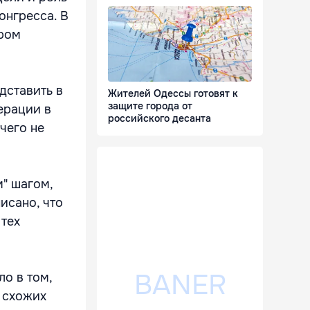
онгресса. В
ором
дставить в
Жителей Одессы готовят к
защите города от
ерации в
российского десанта
чего не
" шагом,
исано, что
тех
о в том,
 схожих