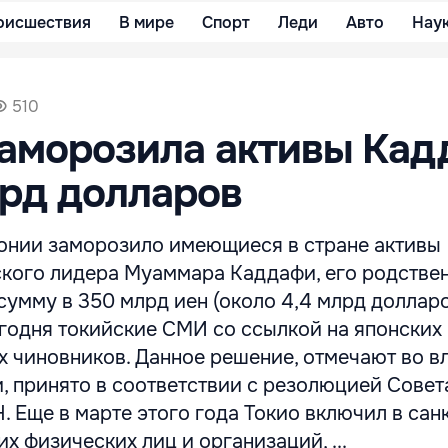
оисшествия
В мире
Спорт
Леди
Авто
Нау
510
заморозила активы Ка
лрд долларов
онии заморозило имеющиеся в стране активы
кого лидера Муаммара Каддафи, его родстве
умму в 350 млрд иен (около 4,4 млрд долларо
годня токийские СМИ со ссылкой на японских
х чиновников. Данное решение, отмечают во в
, принято в соответствии с резолюцией Совет
. Еще в марте этого года Токио включил в са
их физических лиц и организаций, ...