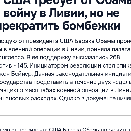
 США требует от Обам
 войну в Ливии, но не
прекратить бомбежки
ющую от президента США Барака Обамы проя
ы в военной операции в Ливии, приняла палата
онгресса. В ее поддержку высказались 268
отив - 145. Инициатором резолюции стал спик
жон Бейнер. Данная законодательная инициат
государства представить в течение двух недел
ацию о масштабах военной операции в Ливи
инансовых расходах. Однако в документе ничего
щую от президента США Барака Обамы прояснить ц