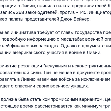
перации в Ливии, приняла палата представителей К
зались 268 законодателей, против - 145. Инициат
кер палаты представителей Джон Бейнер.
ьная инициатива требует от главы государства пре
ь подробную информацию о масштабах военной оп
с ней финансовых расходах. Однако в документе ни
вании американского участия в войне в Ливии.
ринятие резолюции "ненужным и неконструктивным
 обязательной силы. Тем не менее в документе проп
авлять в Ливию наземные войска за исключением 
ь идет о спасении своих военнослужащих.
должна была стать компромиссным вариантом. Дел
настоящее время рассматривается как минимум три