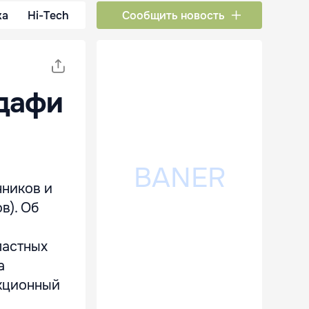
ка
Hi-Tech
Сообщить новость
ддафи
нников и
в). Об
ластных
а
нкционный