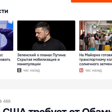
сти
ус
Зеленский о планах Путина:
На Майорке готовя
ровать
Скрытая мобилизация и
транспортному кол
манипуляции
солнечного затме
час назад
час назад
488