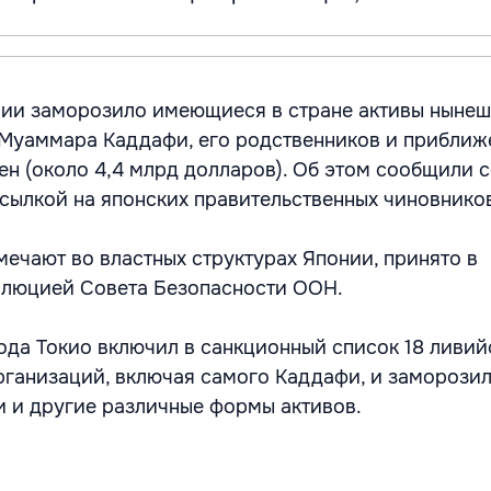
нии заморозило имеющиеся в стране активы нынеш
Муаммара Каддафи, его родственников и приближ
ен (около 4,4 млрд долларов). Об этом сообщили 
сылкой на японских правительственных чиновнико
мечают во властных структурах Японии, принято в
олюцией Совета Безопасности ООН.
года Токио включил в санкционный список 18 ливий
рганизаций, включая самого Каддафи, и заморозил
и и другие различные формы активов.