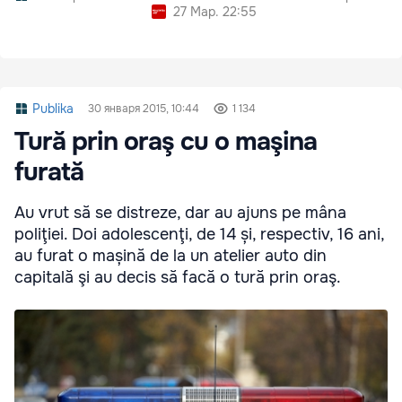
27 Мар. 22:55
Publika
30 января 2015, 10:44
1 134
Tură prin oraş cu o maşina
furată
Au vrut să se distreze, dar au ajuns pe mâna
poliţiei. Doi adolescenţi, de 14 și, respectiv, 16 ani,
au furat o mașină de la un atelier auto din
capitală şi au decis să facă o tură prin oraş.