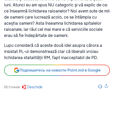
luni. Atunci eu am spus NU categoric și vă explic de ce:
ce înseamnă lichidarea raioanelor? Noi avem sute de mii
de oameni care lucrează acolo, ce se întâmpla cu
aceștia oameni? Asta înseamna lichidarea spitalelor
raioanale, iar răul cel mai mare e că serviciile sociale
erau să fie îndepărtate de oameni.
Lupu consideră că aceste două idei asupra cărora a
insistat PL-ul demonstrează clar că liberalii vroiau
lichidarea statalității RM, fapt inacceptabil de PD.
Подпишитесь на новости Point.md в Google
Источник
Deschide