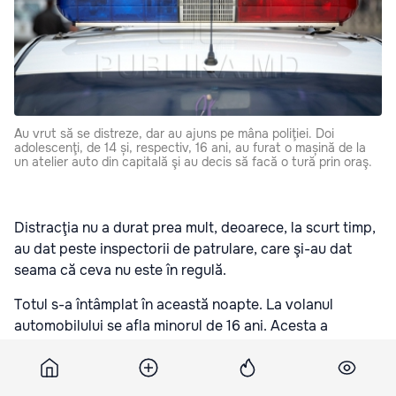
Au vrut să se distreze, dar au ajuns pe mâna poliţiei. Doi
adolescenţi, de 14 și, respectiv, 16 ani, au furat o mașină de la
un atelier auto din capitală şi au decis să facă o tură prin oraş.
Distracţia nu a durat prea mult, deoarece, la scurt timp,
au dat peste inspectorii de patrulare, care şi-au dat
seama că ceva nu este în regulă.
Totul s-a întâmplat în această noapte. La volanul
automobilului se afla minorul de 16 ani. Acesta a
încercat să fugă de poliție în momentul a fost somat să
tragă pe dreapta. După 30 de minute de urmărire,
polițiștii au reușit să oprească mașina.