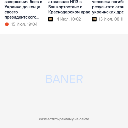
завершения боев в
атаковали НПЗ в
человека погибли
Украине до конца
Башкортостане и
результате атаки
своего
Краснодарском крае
украинских дрон
президентского
14 Июл. 10:02
13 Июл. 08:11
срока
15 Июл. 19:04
Разместить рекламу на сайте