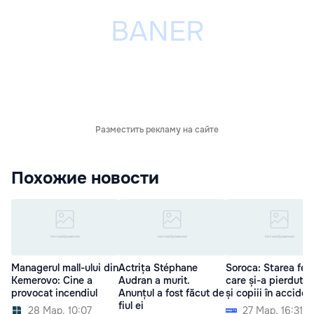
Разместить рекламу на сайте
Похожие новости
Managerul mall-ului din
Actrița Stéphane
Soroca: Starea fem
Kemerovo: Cine a
Audran a murit.
care și-a pierdut s
provocat incendiul
Anunțul a fost făcut de
și copiii în acciden
fiul ei
28 Мар. 10:07
27 Мар. 16:31