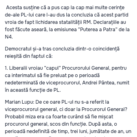
Acesta susține că a pus cap la cap mai multe cerințe
de-ale PL-lui care l-au dus la concluzia că acest partid
vroia de fapt lichidarea statalității RM. Declarațiile au
fost făcute aseară, la emisiunea ”Puterea a Patra” de la
N4.
Democratul și-a tras concluzia dintr-o coincidență
reieșită din faptul că:
1. Liberalii vroiau ”capul” Procurorului General, pentru
ca interimatul să fie preluat pe o perioadă
nedeterminată de viceprocurorul, Andrei Pântea, numit
în această funcție de PL.
Marian Lupu: De ce oare PL-ul nu s-a referit la
viceprocurorul general, ci doar la Procurorul General?
Probabil miza era ca foarte curând să fie mișcat
procurorul general, scos din funcție. După asta, o
perioadă nedefinită de timp, trei luni, jumătate de an, un