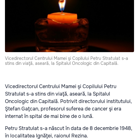
Vicedirectorul Centrului Mamei şi Copilului Petru Stratulat s-a
stins din viaţă, aseară, la Spitalul Oncologic din Capitală.
Vicedirectorul Centrului Mamei şi Copilului Petru
Stratulat s-a stins din viaţă, aseară, la Spitalul
Oncologic din Capitală. Potrivit directorului institutului,
Ştefan Gaţcan, profesorul suferea de cancer şi era
internat în spital de mai bine de o lună.
Petru Stratulat s-a născut în data de 8 decembrie 1948,
în localitatea Ignăţei, raionul Rezina.