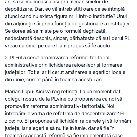
an, să se muncească asupra mecanismelor de
depolitizare. Dar, eu vă întreb stiți oare ce se întmplă
atunci cand nu există figura nr. 1 într-o instituție? Unul
din adjuncții săi preia funcția de gestionare a instituției.
Se dorea să se miste pe o formulă deghizată,
nedeclarată deschis, sincer, bărbăteste că eu liderul PL
vreau ca omul pe care l-am propus să fe acolo
2. PL-ul a cerut promovarea reformei teritorial-
administrative prin lichidarea raioanleor și formarea
județelor. Tot ei ar fi cerut amânarea alegerilor locale
din iunie, curent până în toamna acestui an.
Marian Lupu: Aici vă rog rețineți! La un moment dat,
colegul nostru de la PLvine cu propunerea ca noi să
promovăm reforma administrativ-teritorială. Noi
întrebăm: e vorba de refotrma de descentralizare? El
zice: nu. El propunea să lichidăm raioanele și să formăm
județe, iar alegerile să nu fie în iunie, dar să fie în
toamnă și această reformă să fie implementată șase