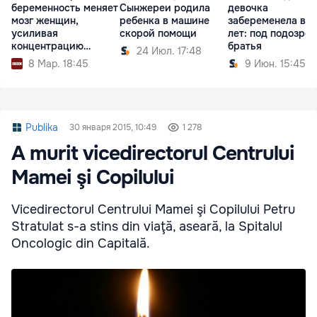
беременность меняет
Сынжереи родила
девочка
мозг женщин,
ребенка в машине
забеременела в 1
усиливая
скорой помощи
лет: под подозре
концентрацию
братья
24 Июл. 17:48
внимания
8 Мар. 18:45
9 Июн. 15:45
Publika
30 января 2015, 10:49
1 278
A murit vicedirectorul Centrului
Mamei şi Copilului
Vicedirectorul Centrului Mamei şi Copilului Petru
Stratulat s-a stins din viaţă, aseară, la Spitalul
Oncologic din Capitală.