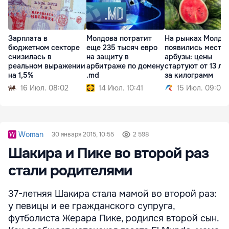
Зарплата в
Молдова потратит
На рынках Молдо
бюджетном секторе
еще 235 тысяч евро
появились местн
снизилась в
на защиту в
арбузы: цены
реальном выражении
арбитраже по домену
стартуют от 13 ле
на 1,5%
.md
за килограмм
16 Июл. 08:02
14 Июл. 10:41
15 Июл. 09:01
Woman
30 января 2015, 10:55
2 598
Шакира и Пике во второй раз
стали родителями
37-летняя Шакира стала мамой во второй раз:
у певицы и ее гражданского супруга,
футболиста Жерара Пике, родился второй сын.