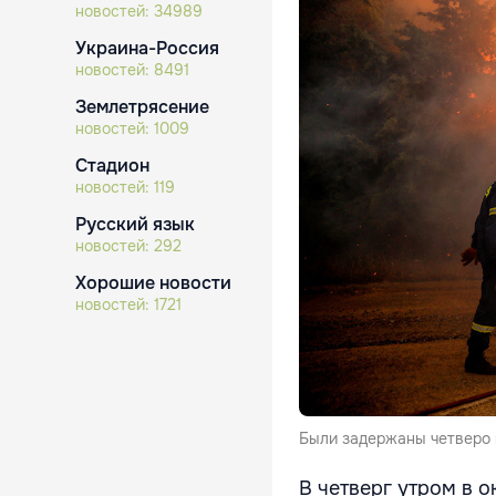
новостей:
34989
Украина-Россия
новостей:
8491
Землетрясение
новостей:
1009
Стадион
новостей:
119
Русский язык
новостей:
292
Хорошие новости
новостей:
1721
Были задержаны четверо 
В четверг утром в 