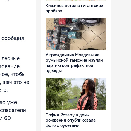
Кишинёв встал в гигантских
пробках
 сообщил,
У гражданина Молдовы на
 лесные
румынской таможне изъяли
партию контрафактной
едование
одежды
ное, чтобы
 вам это не
стр.
ело уже
 спасатели
София Ротару в день
и 60
рождения опубликовала
фото с букетами