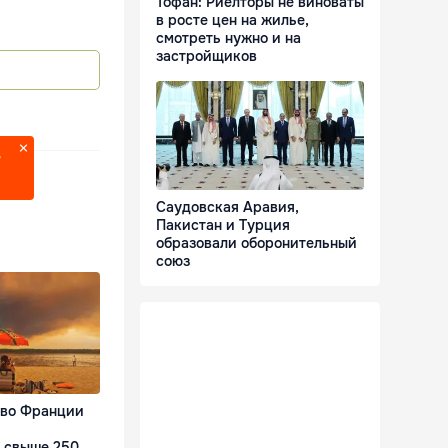
Тофан: Риелторы не виноваты
в росте цен на жилье,
смотреть нужно и на
застройщиков
?
Саудовская Аравия,
Пакистан и Турция
образовали оборонительный
союз
 во Франции
 свыше 250