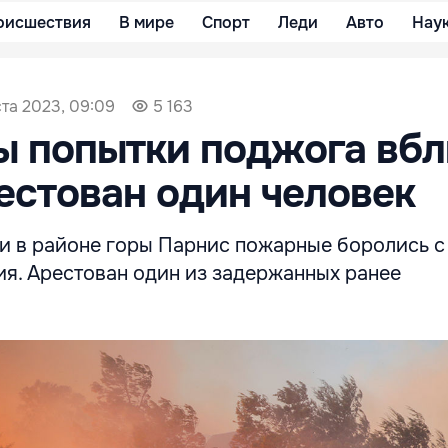
оисшествия
В мире
Спорт
Леди
Авто
Нау
ста 2023, 09:09
5 163
ы попытки поджога вбл
естован один человек
и в районе горы Парнис пожарные боролись с 
ия. Арестован один из задержанных ранее