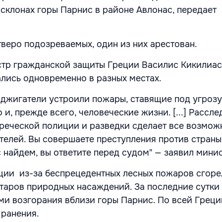
 склонах горы Парнис в районе Авлонас, передает
веро подозреваемых, один из них арестован.
стр гражданской защиты Греции Василис Кикилиас
ались одновременно в разных местах.
оджигатели устроили пожары, ставящие под угрозу
и, прежде всего, человеческие жизни. [...] Рассл
реческой полиции и разведки сделает все возмож
телей. Вы совершаете преступления против страны,
с найдем, вы ответите перед судом" — заявил мини
еции из-за беспрецедентных лесных пожаров сгор
ктаров природных насаждений. За последние сутки
ами возгорания вблизи горы Парнис. По всей Греци
ранения.