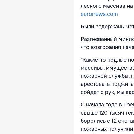
лесного массива на
euronews.com
Были задержаны чет
Разгневанный мини
что возгорания нач
"Какие-то подлые п
массивы, имущество 
пожарной службы, г
арестовать поджига
сойдет с рук, мы ва
С начала года в Гр
свыше 120 тысяч ге
боролись с 12 очаг
пожарных получили 