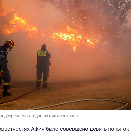
подозреваемых, один из них арестован.
окрестностях Афин было совершено девять попыток