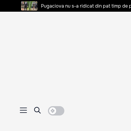
Pugaciova nu s-a ridicat din pat timp de pa