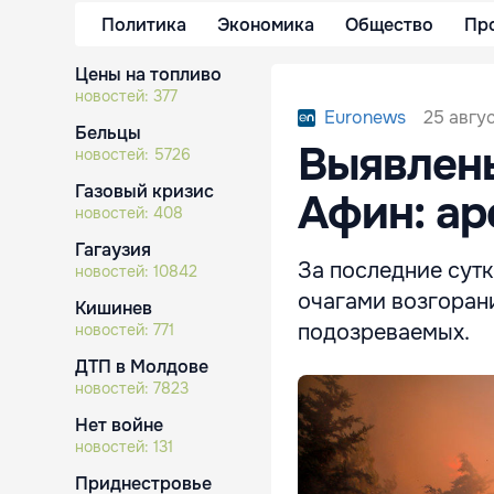
Политика
Экономика
Общество
Пр
Цены на топливо
новостей:
377
25 авгу
Euronews
Бельцы
Выявлен
новостей:
5726
Газовый кризис
Афин: ар
новостей:
408
Гагаузия
За последние сутк
новостей:
10842
очагами возгоран
Кишинев
подозреваемых.
новостей:
771
ДТП в Молдове
новостей:
7823
Нет войне
новостей:
131
Приднестровье