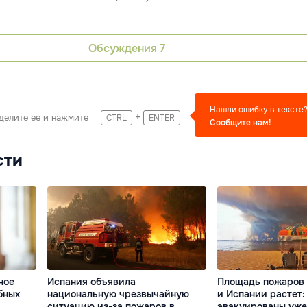
Обсуждения
7
Нашли ошибку в тексте
+
делите ее и нажмите
CTRL
ENTER
Сообщите нам!
сти
ное
Испания объявила
Площадь пожаров
бных
национальную чрезвычайную
и Испании растет:
ситуацию из-за пожаров в
эвакуированы уже