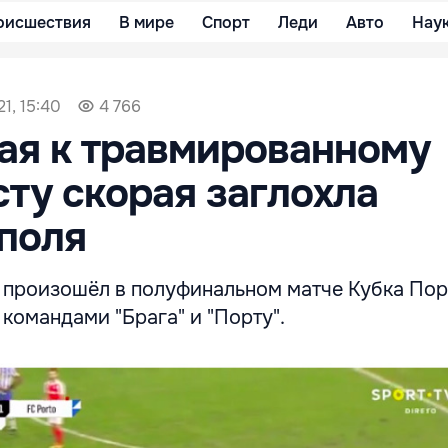
оисшествия
В мире
Спорт
Леди
Авто
Нау
1, 15:40
4 766
ая к травмированному
ту скорая заглохла
поля
 произошёл в полуфинальном матче Кубка Пор
командами "Брага" и "Порту".