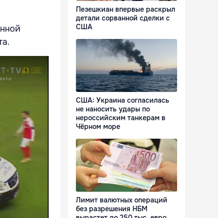
Пезешкиан впервые раскрыл
детали сорванной сделки с
США
енной
та.
США: Украина согласилась
не наносить удары по
нероссийским танкерам в
Чёрном море
Лимит валютных операций
без разрешения НБМ
вырастет до 250 тыс. евро