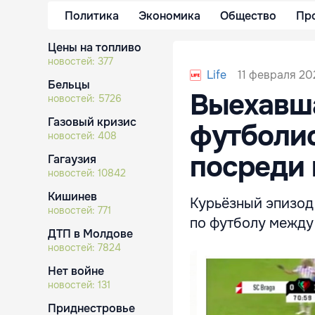
Политика
Экономика
Общество
Пр
Цены на топливо
новостей:
377
11 февраля 202
Life
Бельцы
Выехавш
новостей:
5726
Газовый кризис
футболис
новостей:
408
посреди 
Гагаузия
новостей:
10842
Кишинев
Курьёзный эпизод
новостей:
771
по футболу между 
ДТП в Молдове
новостей:
7824
Нет войне
новостей:
131
Приднестровье