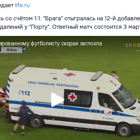
едает
life.ru
 со счётом 1:1. "Брага" отыгралась на 12-й добавл
далений у "Порту". Ответный матч состоится 3 мар