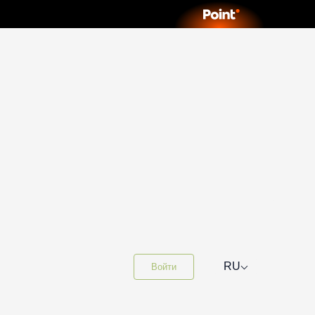
⌵
RU
Войти