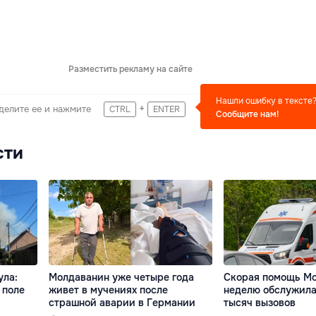
Разместить рекламу на сайте
Нашли ошибку в тексте
+
делите ее и нажмите
CTRL
ENTER
Сообщите нам!
сти
ула:
Молдаванин уже четыре года
Скорая помощь Мо
 поле
живет в мучениях после
неделю обслужила
страшной аварии в Германии
тысяч вызовов