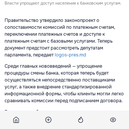
Власти упрощают доступ населения к банковским услугам.
Правительство утвердило законопроект о
сопоставимости комиссий по платежным счетам,
переключении платежных счетов и доступе к
платежным счетам с базовыми услугами. Теперь
документ предстоит рассмотреть депутатам
парламента, передает
logos-pres.md
Среди главных нововведений — упрощение
процедуры смены банка, которая теперь будет
осуществляться непосредственно поставщиками
услуг, а также внедрение стандартизированной
информационной формы, чтобы клиенты могли легко
сравнивать комиссии перед подписанием договора.
Регулирующий орган также запустит специальную
веб-страницу для сравнения тарифов. В то же время
закон гарантирует право всех граждан, включая