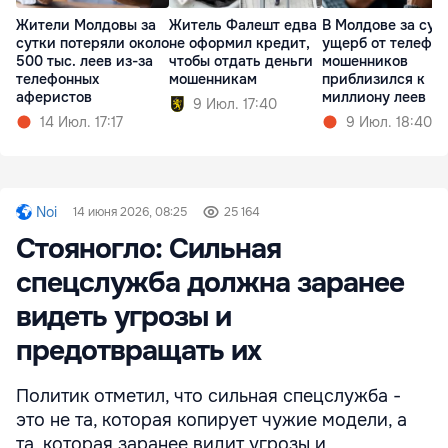
Жители Молдовы за
Житель Фалешт едва
В Молдове за сут
сутки потеряли около
не оформил кредит,
ущерб от телефо
500 тыс. леев из-за
чтобы отдать деньги
мошенников
телефонных
мошенникам
приблизился к
аферистов
миллиону леев
9 Июл. 17:40
14 Июл. 17:17
9 Июл. 18:40
Noi
14 июня 2026, 08:25
25 164
Стояногло: Сильная
спецслужба должна заранее
видеть угрозы и
предотвращать их
Политик отметил, что сильная спецслужба -
это не та, которая копирует чужие модели, а
та, которая заранее видит угрозы и