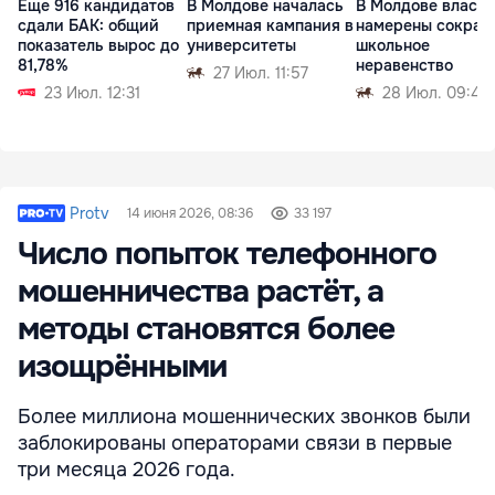
Еще 916 кандидатов
В Молдове началась
В Молдове власти
сдали БАК: общий
приемная кампания в
намерены сократ
показатель вырос до
университеты
школьное
81,78%
неравенство
27 Июл. 11:57
23 Июл. 12:31
28 Июл. 09:42
Protv
14 июня 2026, 08:36
33 197
Число попыток телефонного
мошенничества растёт, а
методы становятся более
изощрёнными
Более миллиона мошеннических звонков были
заблокированы операторами связи в первые
три месяца 2026 года.