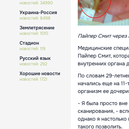
новостей:
34990
Украина-Россия
новостей:
8498
Землетрясение
новостей:
1010
Пайпер Смит через н
Стадион
Медицинские специ
новостей:
119
Пайпер Смит, котор
Русский язык
внутренних органа д
новостей:
292
Хорошие новости
По словам 29-летне
новостей:
1721
начались еще на 11-
организм ее дочери
- Я была просто вне
сканирования, - вс
однако я настолько 
такого позволить.