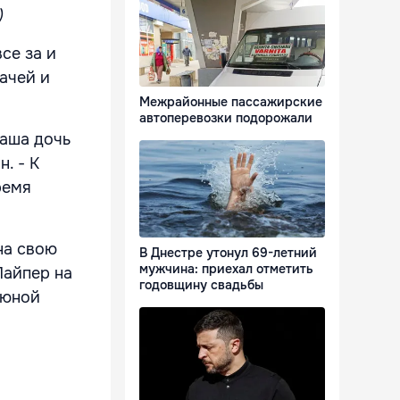
)
се за и
ачей и
Межрайонные пассажирские
автоперевозки подорожали
наша дочь
. - К
ремя
на свою
В Днестре утонул 69-летний
мужчина: приехал отметить
Пайпер на
годовщину свадьбы
 юной