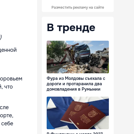
Разместить рекламу на сайте
В тренде
)
денной
доровьем
Фура из Молдовы съехала с
дороги и протаранила два
, что
домовладения в Румынии
осле
орте,
 себе