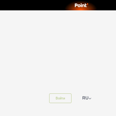
⌵
RU
Войти