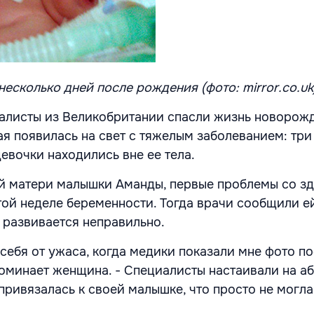
есколько дней после рождения (фото: mirror.co.uk
алисты из Великобритании спасли жизнь новорож
ая появилась на свет с тяжелым заболеванием: три
евочки находились вне ее тела.
й матери малышки Аманды, первые проблемы со з
той неделе беременности. Тогда врачи сообщили ей
 развивается неправильно.
 себя от ужаса, когда медики показали мне фото п
поминает женщина. - Специалисты настаивали на аб
привязалась к своей малышке, что просто не могла