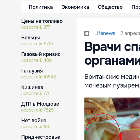
Политика
Экономика
Общество
Пр
Цены на топливо
новостей:
377
2 апреля
Lifenews
Бельцы
Врачи сп
новостей:
5727
Газовый кризис
органам
новостей:
408
Гагаузия
Британские медики
новостей:
10842
мочевым пузырем,
Кишинев
новостей:
771
ДТП в Молдове
новостей:
7825
Нет войне
новостей:
131
Приднестровье