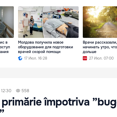
ис в
Молдова получила новое
Врачи рассказали,
оступ
оборудование для подготовки
начинать утро, чт
дания
врачей скорой помощи
дольше
17 Июл. 16:28
27 Июл. 07:00
 12:30
558
a primărie împotriva ”bug
”