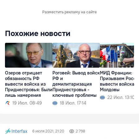
Разместить рекламу на сайте
Похожие новости
Озеров отрицает
Роговей: Вывод войск
МИД Франции:
обязанность РФ
РФ и
Призываем Росс
вывести войска из
демилитаризация
вывести войска и
Приднестровья: Были
Приднестровья -
Молдовы
лишь намерения
ключевые проблемы
22 Июл. 13:10
19 Июл. 08:49
18 Июл. 17:14
Interfax
6 июля 2021, 21:20
2 798