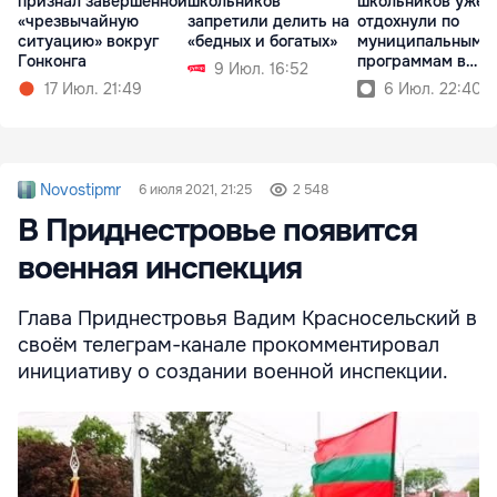
признал завершённой
школьников
школьников уже
«чрезвычайную
запретили делить на
отдохнули по
ситуацию» вокруг
«бедных и богатых»
муниципальным
Гонконга
программам в
9 Июл. 16:52
Кишиневе
17 Июл. 21:49
6 Июл. 22:40
Novostipmr
6 июля 2021, 21:25
2 548
В Приднестровье появится
военная инспекция
Глава Приднестровья Вадим Красносельский в
своём телеграм-канале прокомментировал
инициативу о создании военной инспекции.