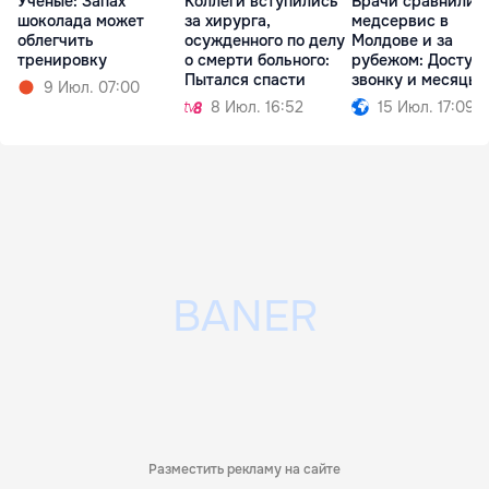
Ученые: Запах
Коллеги вступились
Врачи сравнили
шоколада может
за хирурга,
медсервис в
облегчить
осужденного по делу
Молдове и за
тренировку
о смерти больного:
рубежом: Доступ 
Пытался спасти
звонку и месяцы
9 Июл. 07:00
ожидания
8 Июл. 16:52
15 Июл. 17:09
Разместить рекламу на сайте