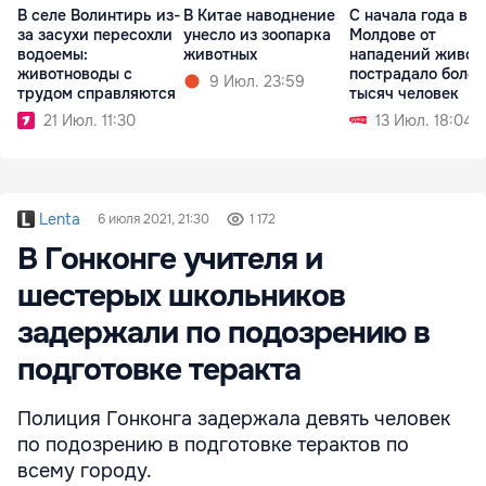
В селе Волинтирь из-
В Китае наводнение
С начала года в
за засухи пересохли
унесло из зоопарка
Молдове от
водоемы:
животных
нападений живот
животноводы с
пострадало более
9 Июл. 23:59
трудом справляются
тысяч человек
21 Июл. 11:30
13 Июл. 18:04
Lenta
6 июля 2021, 21:30
1 172
В Гонконге учителя и
шестерых школьников
задержали по подозрению в
подготовке теракта
Полиция Гонконга задержала девять человек
по подозрению в подготовке терактов по
всему городу.