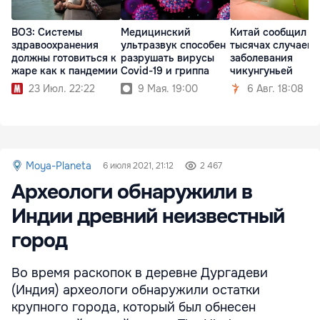
ВОЗ: Системы
Медицинский
Китай сообщил о
здравоохранения
ультразвук способен
тысячах случаев
должны готовиться к
разрушать вирусы
заболевания
жаре как к пандемии
Covid-19 и гриппа
чикунгуньей
23 Июл. 22:22
9 Мая. 19:00
6 Авг. 18:08
Moya-Planeta
6 июля 2021, 21:12
2 467
Археологи обнаружили в
Индии древний неизвестный
город
Во время раскопок в деревне Дургадеви
(Индия) археологи обнаружили остатки
крупного города, который был обнесен