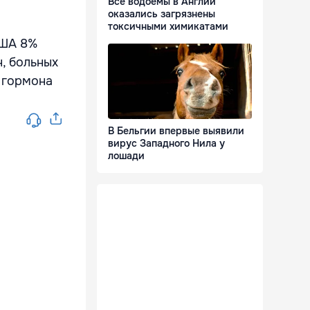
Все водоёмы в Англии
оказались загрязнены
токсичными химикатами
США 8%
, больных
 гормона
В Бельгии впервые выявили
вирус Западного Нила у
лошади