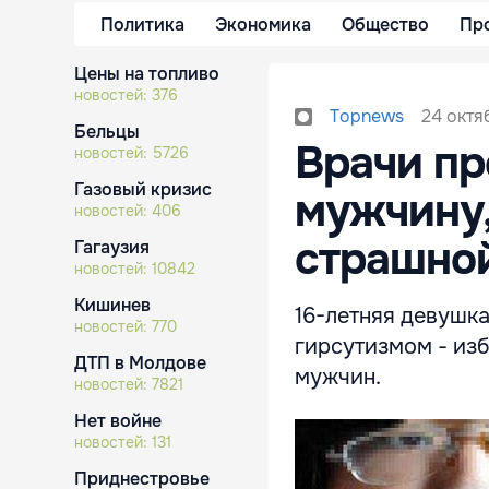
Политика
Экономика
Общество
Пр
Цены на топливо
новостей:
376
24 октя
Topnews
Бельцы
Врачи пр
новостей:
5726
Газовый кризис
мужчину,
новостей:
406
страшно
Гагаузия
новостей:
10842
Кишинев
16-летняя девушк
новостей:
770
гирсутизмом - из
ДТП в Молдове
мужчин.
новостей:
7821
Нет войне
новостей:
131
Приднестровье