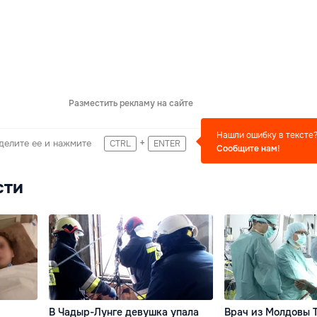
Разместить рекламу на сайте
Нашли ошибку в тексте
+
делите ее и нажмите
CTRL
ENTER
Сообщите нам!
сти
В Чадыр-Лунге девушка упала
Врач из Молдовы 