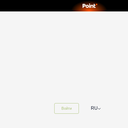
⌵
RU
Войти