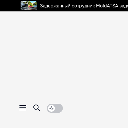
Задержанный сотрудник MoldATSA задек