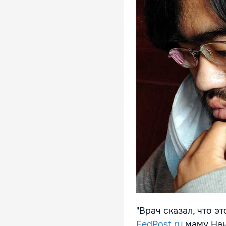
"Врач сказал, что э
FedPost.ru
маму Нан