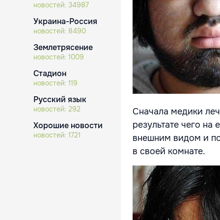
новостей:
34987
Украина-Россия
новостей:
8490
Землетрясение
новостей:
1009
Стадион
новостей:
119
Русский язык
новостей:
292
Сначала медики леч
результате чего на 
Хорошие новости
новостей:
1721
внешним видом и по
в своей комнате.