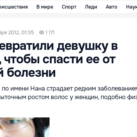
оисшествия
В мире
Спорт
Леди
Авто
Нау
бря 2012, 01:35
1 171
евратили девушку в
 чтобы спасти ее от
й болезни
а по имени Нана страдает редким заболевание
быточным ростом волос у женщин, подобно фи