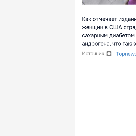
Как отмечает издан
женщин в США страд
сахарным диабетом 
андрогена, что так
Источник
Topnew